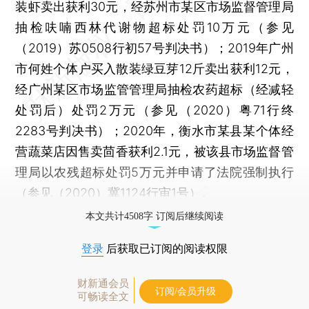
装虾卖出获利30元，经苏州市某区市场监督管理局
抽检呋喃西林代谢物超标处罚10万元（参见
（2019）苏0508行初57号判决书）；2019年广州
市何姓个体户买入散装绿豆芽12斤卖出获利12元，
经广州某区市场监管管理局抽检农药超标（经减轻
处罚后）处罚2万元（参见（2020）粤71行终
2283号判决书）；2020年，衡水市某县某个体经
营蔬菜店因售卖茴香获利2.1元，被该县市场监督管
理局以农残超标处罚5万元并申请了法院强制执行
（参见（2020）冀1124行审1号）。
本文共计4508字 订阅后继续阅读
登录
后获取已订阅的阅读权限
财新通会员
订阅/会员升级
可畅读全文