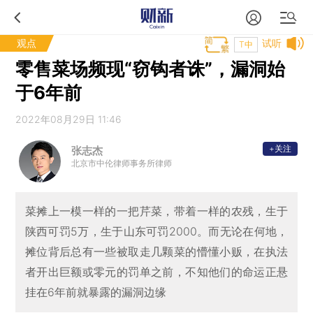
观点
试听
T中
零售菜场频现“窃钩者诛”，漏洞始
于6年前
2022年08月29日 11:46
+关注
张志杰
北京市中伦律师事务所律师
菜摊上一模一样的一把芹菜，带着一样的农残，生于
陕西可罚5万，生于山东可罚2000。而无论在何地，
摊位背后总有一些被取走几颗菜的懵懂小贩，在执法
者开出巨额或零元的罚单之前，不知他们的命运正悬
挂在6年前就暴露的漏洞边缘