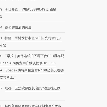
29
今日开盘：沪指报3896.49点 跌幅
0%
24
蓄势突破后的黄金
51
特稿｜宇树发行市值610亿 先行者的加
考验
29
T早报｜英伟达或拟下调下代GPU显存配
Open AI为免费用户默认提供GPT-5.6
NA；SpaceX协特斯拉宣布斥168亿美元在德
立芯片工厂
07
成都一区法院原院长 被指“违规挂证执
43
特朗普再签两份行政令限制出生公民权