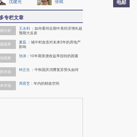
沈建光
张斌
电邮
多专栏文章
王永利
：
如何看待近期中美经济增长超
观分析
预期大反差
夏磊
：
城中村改造对未来5年的房地产
观视界
影响
张涛
：
10年期美债收益率扭转的因素
场观察
钟正生
：
中秋国庆消费复苏势头如何
胜市场
周君芝
：
年内的财政空间
本市场