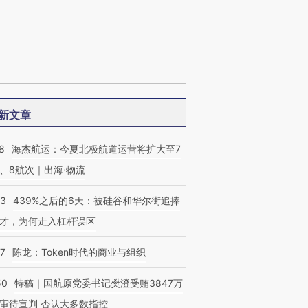
新文章
8
海杰航运：今夏北极航道运营将扩大至7
、8航次｜出海·物流
53
439%之后的6天：被硅谷和华尔街追捧
才，为何走入杠杆误区
07
陈龙：Token时代的商业与组织
50
特稿｜国航原党委书记樊澄受贿3847万
审待宣判 否认大多数指控