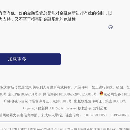
有高有低。好的金融监管总是能对金融创新进行有效的控制，以
力支持，又不至于损害到金融系统的稳健性
加载更多
权为财新传媒及/或相关权利人专属所有或持有。未经许可，禁止进行转载、摘编、
880号
京ICP备10026701号-8
|
网信算备110105862729401250013号
|
京公网安备 110105
广播电视节目制作经营许可证：京第01015号
|
出版物经营许可证：第直100013号
Copyright 财新网 All Rights Reserved 版权所有 复制必究
力有害信息举报、未成年人举报、谣言信息）：010-85905050 13195200605 举报邮箱：
关于我们
|
加入我们
|
啄木鸟公益基金会
|
意见与反馈
|
提供新闻线索
|
联系我们
|
友情链