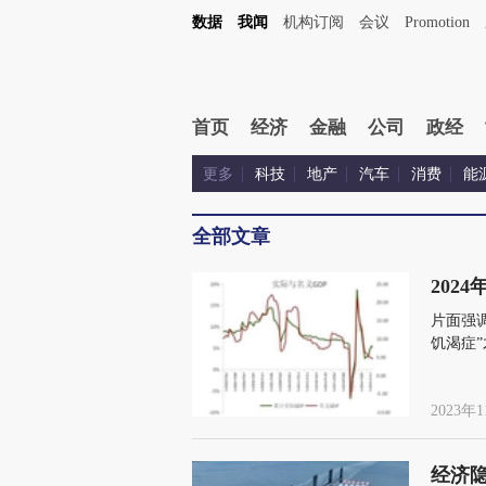
数据
我闻
机构订阅
会议
Promotion
首页
经济
金融
公司
政经
更多
科技
地产
汽车
消费
能
全部文章
202
片面强
饥渴症
2023年1
经济