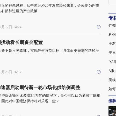
速后的解题过程，从中国经济20年发展经验来看，会表现为严重
性补贴和过度的产业政策
专
竹知
7月17日 14:24
科创
期扰动看长期资金配置
金并不是只见森林，实现任何收益目标，具体而更短期的路径至
美日
“信
A股
5月25日 16:17
美线
加速器启动期待新一轮市场化供给侧调整
如何
度贷款余额同比多增3.1万亿的情况下，是否可以认为通胀可能相
编
，因此对中国经济保持相对乐观一些？