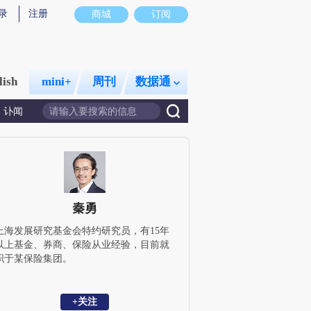
录
注册
商城
订阅
lish
mini+
周刊
数据通
讣闻
秦勇
上海发展研究基金会特约研究员，有15年
以上基金、券商、保险从业经验，目前就
职于某保险集团。
+关注