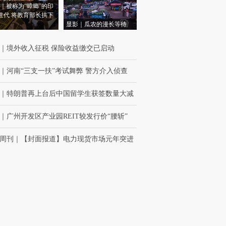
｜被称为“蟑螂”的印
世代 将教育部长拱下
显影｜瓜农的漫长等待
｜
境外收入征税 保险收益缴交已启动
｜
河南“三支一扶”考试舞弊 警方介入侦查
｜
特朗普再上台后中国留学生获签数量大减
｜
广州开发区产业园REIT较发行价“腰斩”
周刊
｜
【封面报道】电力现货市场元年突进