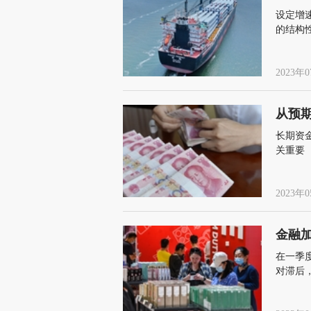
设定增
的结构
2023年0
从预
长期资
关重要
2023年0
金融
在一季
对滞后