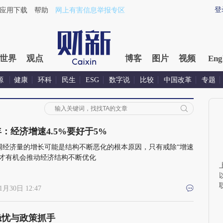
登
应用下载
帮助
网上有害信息举报专区
世界
观点
博客
图片
视频
Eng
源
健康
环科
民生
ESG
数字说
比较
中国改革
专题
4年：经济增速4.5%要好于5%
调经济量的增长可能是结构不断恶化的根本原因，只有戒除“增速
”才有机会推动经济结构不断优化
1月30日 12:47
隐忧与政策抓手