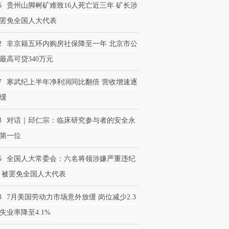
6
贵州山脚树矿难致16人死亡近三年 矿长涉
罢免全国人大代表
2
非京籍五环内购房社保降至一年 北京市公
最高可贷340万元
7
寒武纪上半年净利润同比翻倍 营收增速逐
缓
3
对话｜邱仁宗：临床研究参与者的安全永
第一位
6
全国人大常委会：六名将领涉嫌严重违纪
 被罢免全国人大代表
3
7月美国劳动力市场意外放缓 岗位减少2.3
失业率降至4.1%