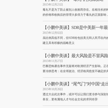
2015年12月21日
毒丸不是为了防止被别人收购而存在。在相当长的
的价格和收购后的管理大多得力于毒丸的正面影响
【小鹏中美谈】SDR是中美新一年
2015年12月02日
虽比例高低不同，但SDR给包括美元和人民币在
建立具有积极的战略意义
【小鹏中美谈】最大风险是不冒风
2015年11月27日
巴黎恐怖袭击事件无疑将对欧洲经济产生影响。正
要冷静思考：在全球政治、经济格局愈发不确定的局
【小鹏中美谈】“尾气门”对中国“走
2015年10月26日
透过大众此次事件，或许可以让我们更冷静与深刻
务实，更有属地人才与社会文化的求同存异