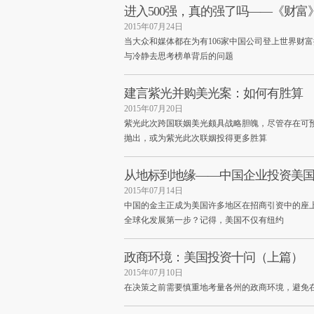
进入500强，真的强了吗——《财
2015年07月24日
当大众和媒体都在为有106家中国公司登上世界财
与冷静去思考榜单背后的问题
建言紫光并购美光案：如何有胜算
2015年07月20日
紫光此次跨国联姻美光颇具战略胆魄，尽管存在可
抛出，或为紫光此次联姻投得更多胜算
从地标到地缘——中国企业投资美
2015年07月14日
中国的金主正成为美国许多地区在招商引资中的座
全球化发展第一步？记得，美国不仅有纽约
政商环境：美国投资十问（上篇）
2015年07月10日
在决策之前需要慎重地考量各州的政商环境，避免