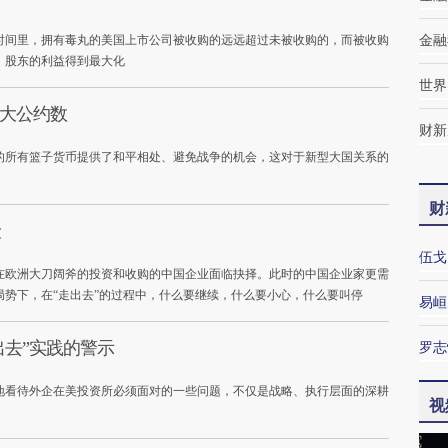
时间里，拥有毒丸的美国上市公司被收购的远远超过未被收购的，而被收购
金融
，股东的利益得到最大化
世界
最大公约数
财新
内的所有篮子货币提供了和平相处、避免战争的机会，这对于新型大国关系的
财
险
伍戈
在欧洲大刀阔斧的投资和收购的中国企业面临抉择。此时的中国企业家更需
势下，在“走出去”的过程中，什么要继续，什么要小心，什么要叫停
易峘
出去”实践的警示
罗志
地看待外企在美投资所必须面对的一些问题，不仅是战略、执行层面的深耕
视