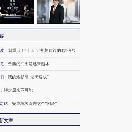
客
波
：
划重点！“十四五”规划建议的3大信号
龙
：
金庸的江湖是越来越坏
阳
：
我的洛杉矶“湖街客栈”
：
锁定原来不可能
对话
：
完成垃圾管理这个“闭环”
新文章