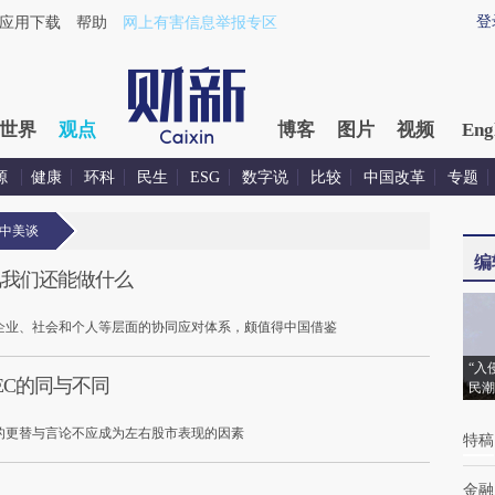
登
应用下载
帮助
网上有害信息举报专区
世界
观点
博客
图片
视频
Eng
源
健康
环科
民生
ESG
数字说
比较
中国改革
专题
中美谈
编
风我们还能做什么
企业、社会和个人等层面的协同应对体系，颇值得中国借鉴
“入
EC的同与不同
民潮
的更替与言论不应成为左右股市表现的因素
特稿
金融