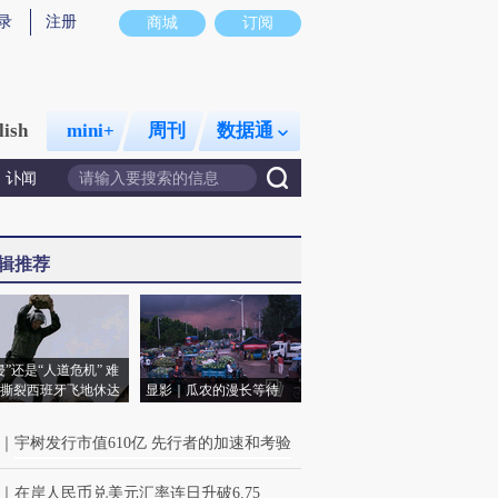
录
注册
商城
订阅
lish
mini+
周刊
数据通
讣闻
辑推荐
侵”还是“人道危机” 难
撕裂西班牙飞地休达
显影｜瓜农的漫长等待
｜
宇树发行市值610亿 先行者的加速和考验
｜
在岸人民币兑美元汇率连日升破6.75