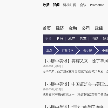
数据
我闻
机构订阅
会议
Promotion
首页
经济
金融
公司
政经
更多
科技
地产
汽车
消费
能
观点
财新名家
钮小鹏
小鹏
【小鹏中美谈】雾霾又来，除了等
2016年03月03日
近60年来，西方国家在治理雾霾方面形成了政府、
【小鹏中美谈】中国证监会与美国S
2016年02月24日
成熟资本环境的标志之一，就是市场监管部门领导
【小鹏中美谈】“毒丸”的美国攻略