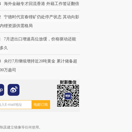
4
海外金融专才回流香港 外籍工作签证翻倍
2
宁德时代宜春锂矿仍处停产状态 其动向影
内锂资源供需格局
1
7月进出口增速高位放缓，价格驱动还能
多久
8
央行7月继续增持近20吨黄金 累计储备超
600万盎司
财新微信
复制及建立镜像等任何使用。