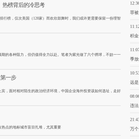
12:3
富》热榜背后的冷思考
罪被
富排行榜，仅次美国（128家）而欢欣鼓舞时，我们或许更需要保留一份理智
11:1
积金
11:0
预期的各种阻力，但仍值得全力以赴。笔者为紫光做了六个绣球，不妨一一
季放
10:5
国第一步
远是
上宾，面对相对陌生的政治经济环境，中国企业海外投资该如何选址，走好
08:0
违法
21:4
在热点的地标城市盲目扎堆，尤其重要
万个