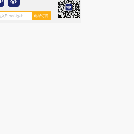
”还是“人道危
湖北宜昌局部短时降雨
哈尔滨遭遇短时极端强降
撕裂西班牙
128毫米 紧急转移近
雨 3小时累计雨量超80毫
秘鲁纳斯
4000人
米
13人遇难