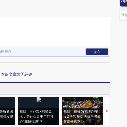
新网观点
发布
本篇文章暂无评论
失所者困
视线｜HYROX的吸金
视线｜被称为“蟑螂”的印
视线｜“入侵
高温引发健
术：是什么让中产们甘
度Z世代 用街头抗争将教
机”？难民潮
心“花钱找虐”？
育部长拱下台
飞地休达