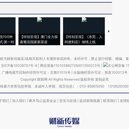
【推广】走
找100种
【特别呈现】澳门全力探
【特别呈现】《东莞，人
会，让数智科
式·第一对
索葡语国家新渠道
间便利店》倾情上线
业
权为财新传媒及/或相关权利人专属所有或持有。未经许可，禁止进行转载、摘编、
京ICP备10026701号-8
|
网信算备110105862729401250013号
|
京公网安备 11
广播电视节目制作经营许可证：京第01015号
|
出版物经营许可证：第直100013号
Copyright 财新网 All Rights Reserved 版权所有 复制必究
害信息举报、未成年人举报、谣言信息）：010-85905050 13195200605 举报邮
于我们
|
加入我们
|
啄木鸟公益基金会
|
意见与反馈
|
提供新闻线索
|
联系我们
|
友情