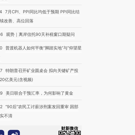
4
7月CPI、PPI同比均低于预期 PPI同比结
续改善、高位回落
46
观势｜离岸信托90天补税窗口期疑问
00
普渡机器人如何平衡“脚踏实地”与“仰望星
？
57
特朗普召开矿业圆桌会 拟向关键矿产投
20亿美元(含视频)
09
美日联合干预汇率，为何影响了黄金
32
“90后”农民工讨薪涉刑案发回重审 因部
实不清
财新微信