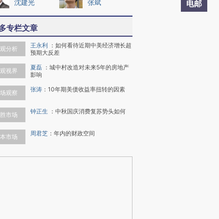
沈建光
张斌
电邮
多专栏文章
王永利
：
如何看待近期中美经济增长超
观分析
预期大反差
夏磊
：
城中村改造对未来5年的房地产
观视界
影响
张涛
：
10年期美债收益率扭转的因素
场观察
钟正生
：
中秋国庆消费复苏势头如何
胜市场
周君芝
：
年内的财政空间
本市场