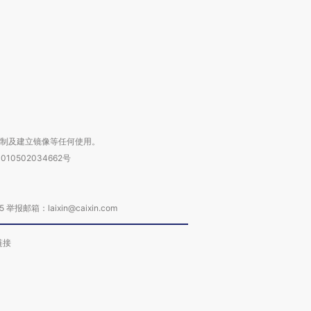
进第四届链博
【商旅对话】华住集团
技“链”接产
【特别呈现】寻找100种
CFO：不靠规模取胜，华
【特别呈
有意思的生活方式·第三对
住三大增长引擎是什么？
有意思的
复制及建立镜像等任何使用。
010502034662号
箱：laixin@caixin.com
链接