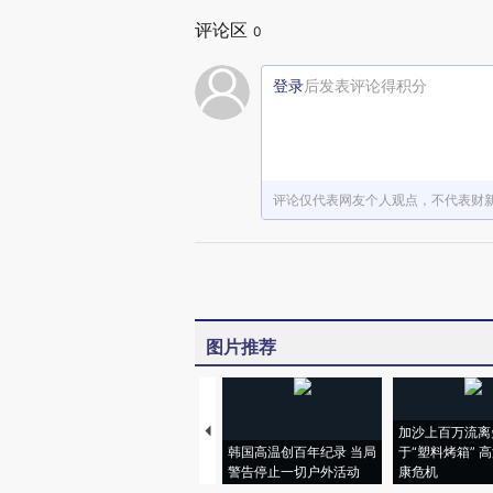
评论区
0
登录
后发表评论得积分
评论仅代表网友个人观点，不代表财
图片推荐
加沙上百万流离
韩国高温创百年纪录 当局
于“塑料烤箱” 
警告停止一切户外活动
康危机