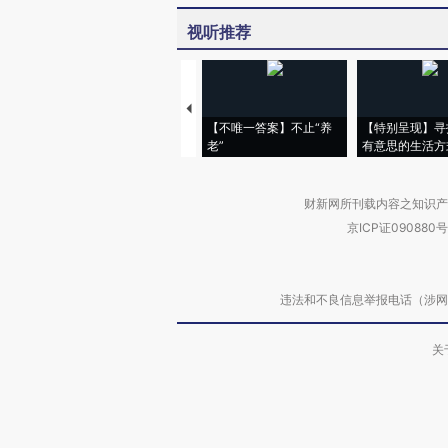
视听推荐
【不唯一答案】不止“养
【特别呈现】寻
老”
有意思的生活方
财新网所刊载内容之知识产
京ICP证090880号
违法和不良信息举报电话（涉网络暴力有
关