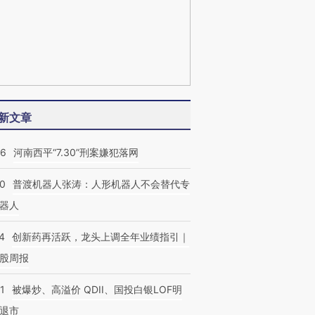
新文章
26
河南西平“7.30”刑案嫌犯落网
00
普渡机器人张涛：人形机器人不会替代专
器人
4
创新药再活跃，龙头上调全年业绩指引｜
股周报
1
被爆炒、高溢价 QDII、国投白银LOF明
退市