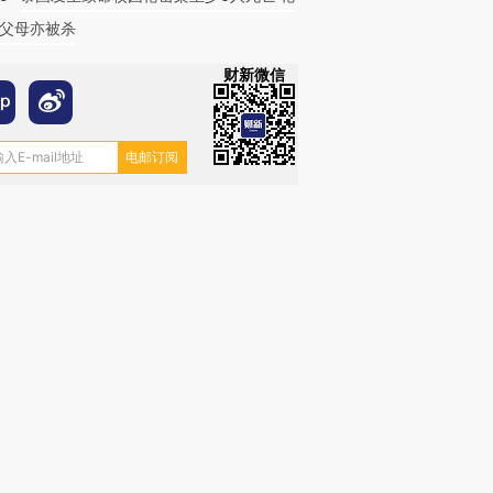
父母亦被杀
财新微信
跨国走私7万
视线｜被称为“蟑螂”的印
视线｜“入侵”还是“人道危
检体内含3种
度Z世代 用街头抗争将教
机”？难民潮撕裂西班牙
秘鲁纳斯
育部长拱下台
飞地休达
13人遇难