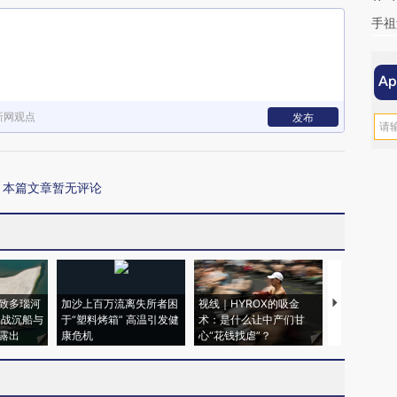
手祖
新网观点
发布
本篇文章暂无评论
致多瑙河
加沙上百万流离失所者困
视线｜HYROX的吸金
马航飞行员
二战沉船与
于“塑料烤箱” 高温引发健
术：是什么让中产们甘
粒摇头丸 尿
露出
康危机
心“花钱找虐”？
毒品