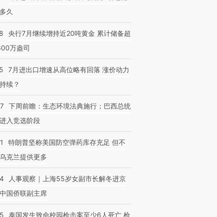
多久
8
央行7月继续增持近20吨黄金 累计储备超
600万盎司
5
7月进出口增速从高位略有回落 涨价动力
持续？
07
下周前瞻：生态环境法典施行；巴西总统
进入竞选阶段
1
特朗普坚称美国防空弹药库存充足 但不
乌克兰提供更多
24
人事观察｜上海55岁女副市长解冬进京
中国侨联副主席
45
泰国发生致命校园枪击案至少6人死亡 枪