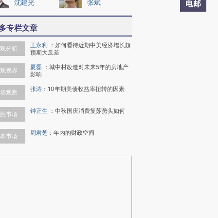
沈建光
张斌
电邮
多专栏文章
王永利
：
如何看待近期中美经济增长超
观分析
预期大反差
夏磊
：
城中村改造对未来5年的房地产
观视界
影响
张涛
：
10年期美债收益率扭转的因素
场观察
钟正生
：
中秋国庆消费复苏势头如何
胜市场
周君芝
：
年内的财政空间
本市场