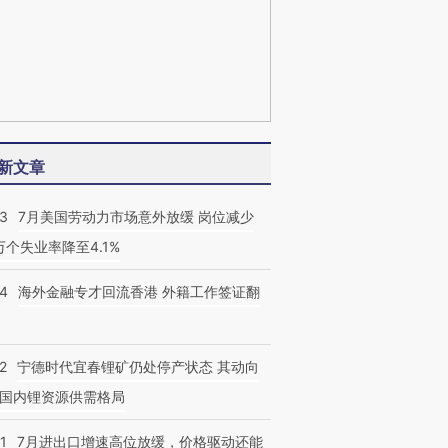
新文章
43
7月美国劳动力市场意外放缓 岗位减少
3万个失业率降至4.1%
14
海外金融专才回流香港 外籍工作签证翻
2
宁德时代宜春锂矿仍处停产状态 其动向
国内锂资源供需格局
1
7月进出口增速高位放缓，价格驱动还能