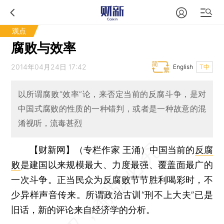
观点
腐败与效率
2014年04月24日 17:42
English
T中
以所谓腐败“效率”论，来否定当前的反腐斗争，是对
中国式腐败的性质的一种错判，或者是一种故意的混
淆视听，流毒甚烈
【财新网】（专栏作家 王涌）
中国当前的
反腐
败
是建国以来规模最大、力度最强、覆盖面最广的
一次斗争。正当民众为反腐败节节胜利喝彩时，不
少异样声音传来。所谓政治古训“刑不上大夫”已是
旧话，新的评论来自经济学的分析。