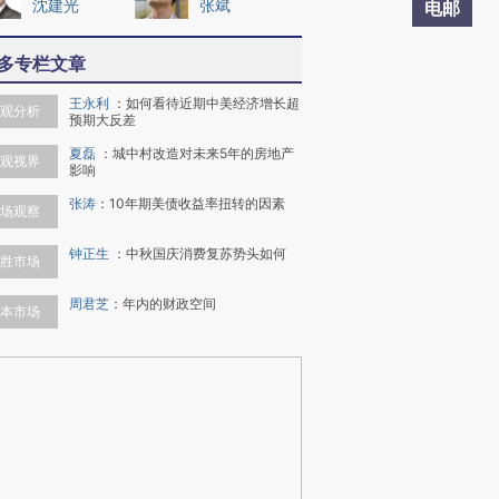
沈建光
张斌
电邮
多专栏文章
王永利
：
如何看待近期中美经济增长超
观分析
预期大反差
夏磊
：
城中村改造对未来5年的房地产
观视界
影响
张涛
：
10年期美债收益率扭转的因素
场观察
钟正生
：
中秋国庆消费复苏势头如何
胜市场
周君芝
：
年内的财政空间
本市场