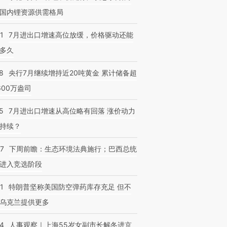
国内锂资源供需格局
1
7月进出口增速高位放缓，价格驱动还能
多久
8
央行7月继续增持近20吨黄金 累计储备超
600万盎司
5
7月进出口增速从高位略有回落 涨价动力
持续？
07
下周前瞻：生态环境法典施行；巴西总统
进入竞选阶段
1
特朗普坚称美国防空弹药库存充足 但不
乌克兰提供更多
24
人事观察｜上海55岁女副市长解冬进京