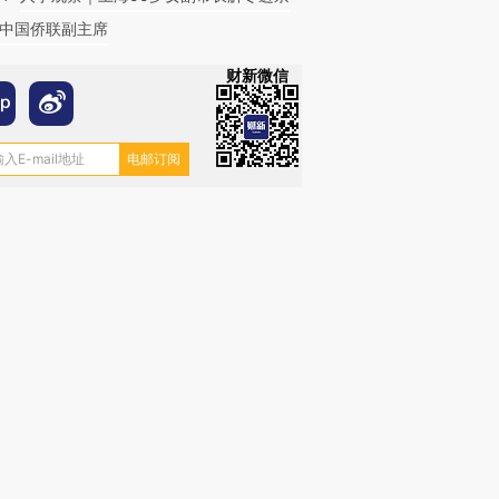
中国侨联副主席
财新微信
跨国走私7万
视线｜被称为“蟑螂”的印
视线｜“入侵”还是“人道危
检体内含3种
度Z世代 用街头抗争将教
机”？难民潮撕裂西班牙
秘鲁纳斯
育部长拱下台
飞地休达
13人遇难