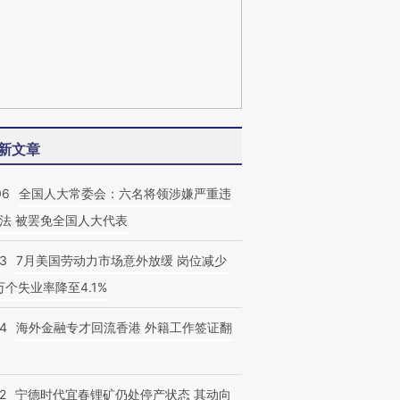
新文章
06
全国人大常委会：六名将领涉嫌严重违
法 被罢免全国人大代表
43
7月美国劳动力市场意外放缓 岗位减少
3万个失业率降至4.1%
14
海外金融专才回流香港 外籍工作签证翻
2
宁德时代宜春锂矿仍处停产状态 其动向