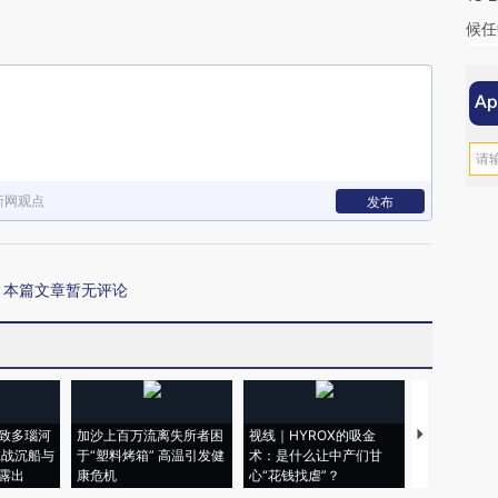
候任
新网观点
发布
本篇文章暂无评论
致多瑙河
加沙上百万流离失所者困
视线｜HYROX的吸金
马航飞行员
二战沉船与
于“塑料烤箱” 高温引发健
术：是什么让中产们甘
粒摇头丸 尿
露出
康危机
心“花钱找虐”？
毒品