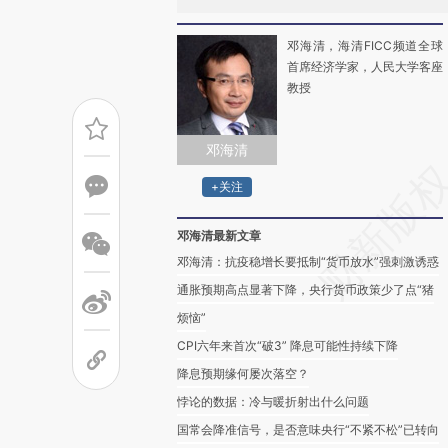
邓海清，海清FICC频道全球
首席经济学家，人民大学客座
教授
邓海清
+关注
邓海清最新文章
邓海清：抗疫稳增长要抵制“货币放水”强刺激诱惑
通胀预期高点显著下降，央行货币政策少了点“猪
烦恼”
CPI六年来首次“破3” 降息可能性持续下降
降息预期缘何屡次落空？
悖论的数据：冷与暖折射出什么问题
国常会降准信号，是否意味央行“不紧不松”已转向