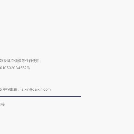
进第四届链博
【商旅对话】华住集团
技“链”接产
【特别呈现】寻找100种
CFO：不靠规模取胜，华
【特别呈
有意思的生活方式·第三对
住三大增长引擎是什么？
有意思的
复制及建立镜像等任何使用。
010502034662号
箱：laixin@caixin.com
链接