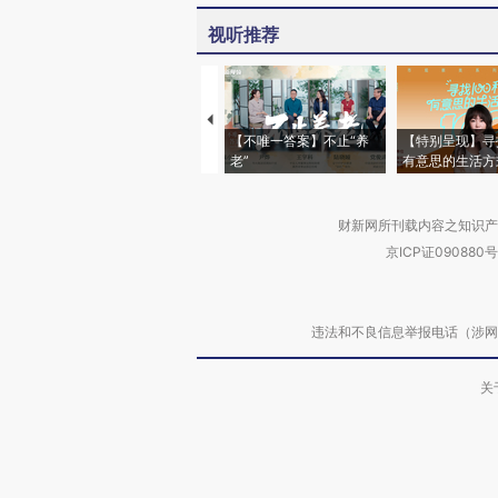
视听推荐
【不唯一答案】不止“养
【特别呈现】寻
老”
有意思的生活方
财新网所刊载内容之知识产
京ICP证090880号
违法和不良信息举报电话（涉网络暴力有
关