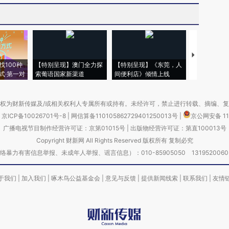
【推广】走
找100种
【特别呈现】澳门全力探
【特别呈现】《东莞，人
会，让数智科
式·第一对
索葡语国家新渠道
间便利店》倾情上线
业
权为财新传媒及/或相关权利人专属所有或持有。未经许可，禁止进行转载、摘编、
京ICP备10026701号-8
|
网信算备110105862729401250013号
|
京公网安备 11
广播电视节目制作经营许可证：京第01015号
|
出版物经营许可证：第直100013号
Copyright 财新网 All Rights Reserved 版权所有 复制必究
害信息举报、未成年人举报、谣言信息）：010-85905050 13195200605 举报邮
于我们
|
加入我们
|
啄木鸟公益基金会
|
意见与反馈
|
提供新闻线索
|
联系我们
|
友情