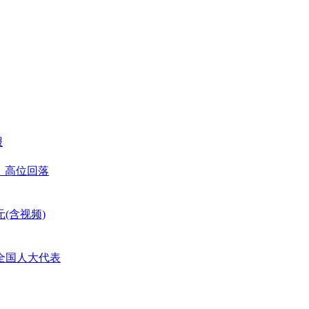
报
善、高位回落
(含视频)
全国人大代表