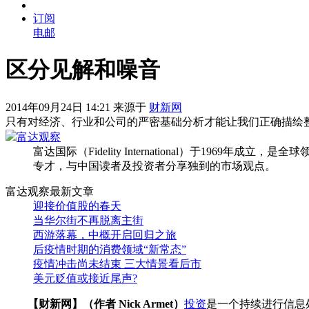
订阅
电邮
区分见解和噪音
2014年09月24日 14:21 来源于
财新网
只有对经济、行业和公司的严密基础分析才能让我们正确描绘
富达观察
富达国际（Fidelity International）于1
专才，与中国读者及投资者分享独到的市场观点。
富达观察最新文章
迎接价值股的春天
当华尔街不再脱离主街
西游落幕，中概开启回归之旅
后疫情时期的消费领域“新常态”
疫情冲击尚未结束 三大情景看后市
美元贬值或接近尾声?
【财新网】（作者 Nick Armet）
投资
是一个持续进行信息