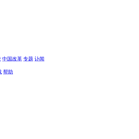
较
中国改革
专题
讣闻
载
帮助