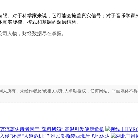
限。对于科学家来说，它可能会掩盖真实信号；对于音乐学家来
坏真实旋律、模式和基调的深层结构。
公司人物，财经数据尽在掌握。
利人所有，未经作者及/或相关权利人单独授权，任何网站、平面媒体不
万流离失所者困于“塑料烤箱” 高温引发健康危机
视线｜HYR
“入侵”还是“人道危机”？难民潮撕裂西班牙飞地休达
湖北宜昌局