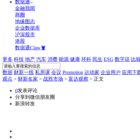
数据通
金融我闻
商圈
地缘图志
企业数据库
沪深股市
港股
数据通Claw🦞
更多
科技
地产
汽车
消费
能源
健康
环科
民生
ESG
数字说
比
数据
财新一线
私房课
会议
Promotion
运动家
企业用户
应用下
观点
>
财新名家
>
战胜市场
>
富达观察
>
正文
0
发表评论
分享到微信朋友圈
新浪转发