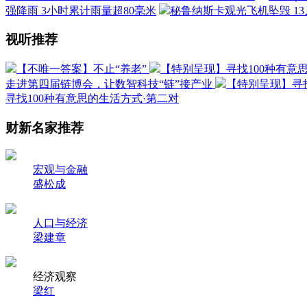
强降雨 3小时累计雨量超80毫米
秘鲁纳斯卡观光飞机坠毁 1
视听推荐
【不唯一答案】不止“养老”
【特别呈现】寻找100种有意
走进第四届链博会，让数智科技“链”接产业
【特别呈现】寻找
寻找100种有意思的生活方式·第二对
财新名家推荐
宏观与金融
盛松成
人口与经济
梁建章
经济观察
梁红