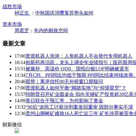
战胜市场
钟正生
：
中秋国庆消费复苏势头如何
资本市场
周君芝
：
年内的财政空间
最新文章
17:00
普渡机器人张涛：人形机器人不会替代专用机器人
16:14
创新药再活跃，龙头上调全年业绩指引｜医药股周
15:51
被爆炒、高溢价 QDII、国投白银LOF明确被退市
11:34
7月CPI、PPI同比均低于预期 PPI同比结束持续改
20:46
观势｜离岸信托90天补税窗口期疑问
17:00
普渡机器人如何平衡“脚踏实地”与“仰望星空”？
15:57
特朗普召开矿业圆桌会 拟向关键矿产投资超20亿美元
14:09
美日联合干预汇率，为何影响了黄金
13:32
“90后”农民工讨薪涉刑案发回重审 因部分事实不清
12:36
贵州山脚树矿难致16人死亡近三年 矿长涉罪被罢免
财新微信