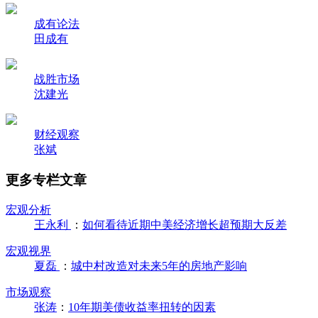
成有论法
田成有
战胜市场
沈建光
财经观察
张斌
更多专栏文章
宏观分析
王永利
：
如何看待近期中美经济增长超预期大反差
宏观视界
夏磊
：
城中村改造对未来5年的房地产影响
市场观察
张涛
：
10年期美债收益率扭转的因素