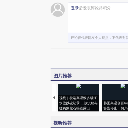
登录
后发表评论得积分
评论仅代表网友个人观点，不代表财
图片推荐
视线｜极端高温致多瑙河
水位跌破纪录 二战沉船与
韩国高温创百年
猛犸象化石接连露出
警告停止一切户
视听推荐