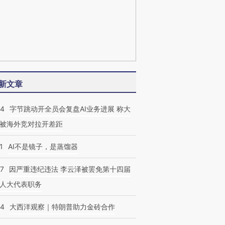
新文章
44
字节跳动开全员会复盘AI业务进展 称大
被海外竞对拉开差距
1
AI不是镜子，是蒸馏器
07
因严重违纪违法 李云泽被罢免第十四届
人大代表职务
44
大西洋观察｜特朗普助力金砖合作