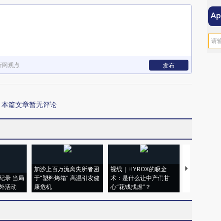
新网观点
发布
本篇文章暂无评论
加沙上百万流离失所者困
视线｜HYROX的吸金
马航飞行员
纪录 当局
于“塑料烤箱” 高温引发健
术：是什么让中产们甘
粒摇头丸 尿
外活动
康危机
心“花钱找虐”？
毒品