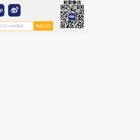
财新微信
跨国走私7万
视线｜被称为“蟑螂”的印
视线｜“入侵”还是“人道危
检体内含3种
度Z世代 用街头抗争将教
机”？难民潮撕裂西班牙
秘鲁纳斯
育部长拱下台
飞地休达
13人遇难