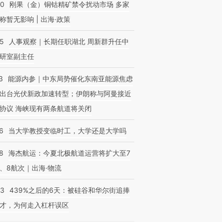
40
刚果（金）铜钴精矿禁令扰动市场 多家
称暂无影响 | 出海·政策
25
人事观察｜长期任职湖北 周新群升任中
研室副主任
3
能源内参｜中东局势催化东南亚能源焦虑
出台光伏新政加速转型；伊朗称与阿曼接近
协议 海峡现有两条航道将关闭
6
当大学教授变临时工，大学还是大学吗
8
海杰航运：今夏北极航道运营将扩大至7
、8航次｜出海·物流
53
439%之后的6天：被硅谷和华尔街追捧
才，为何走入杠杆误区