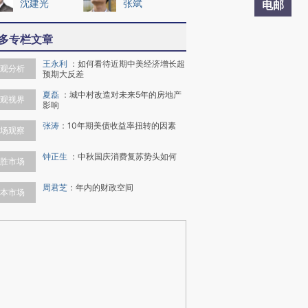
沈建光
张斌
电邮
多专栏文章
王永利
：
如何看待近期中美经济增长超
观分析
预期大反差
夏磊
：
城中村改造对未来5年的房地产
观视界
影响
张涛
：
10年期美债收益率扭转的因素
场观察
钟正生
：
中秋国庆消费复苏势头如何
胜市场
周君芝
：
年内的财政空间
本市场