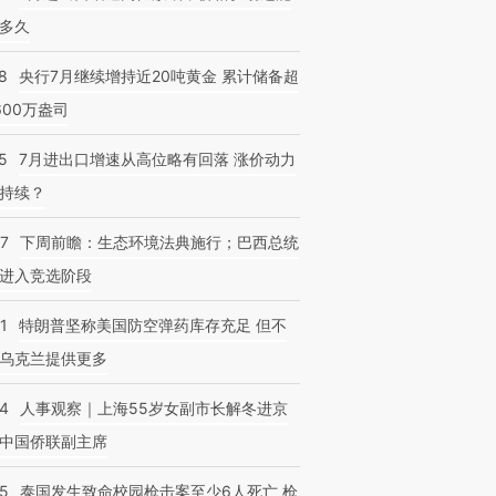
多久
8
央行7月继续增持近20吨黄金 累计储备超
600万盎司
5
7月进出口增速从高位略有回落 涨价动力
持续？
07
下周前瞻：生态环境法典施行；巴西总统
进入竞选阶段
1
特朗普坚称美国防空弹药库存充足 但不
乌克兰提供更多
24
人事观察｜上海55岁女副市长解冬进京
中国侨联副主席
45
泰国发生致命校园枪击案至少6人死亡 枪