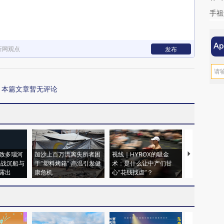
手祖
新网观点
发布
本篇文章暂无评论
致多瑙河
加沙上百万流离失所者困
视线｜HYROX的吸金
马航飞行员
二战沉船与
于“塑料烤箱” 高温引发健
术：是什么让中产们甘
粒摇头丸 尿
露出
康危机
心“花钱找虐”？
毒品