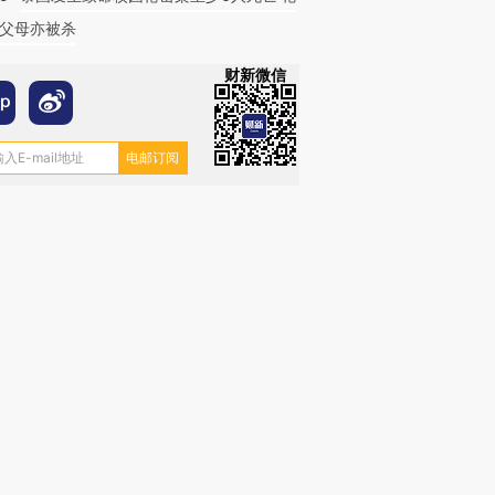
父母亦被杀
财新微信
跨国走私7万
视线｜被称为“蟑螂”的印
视线｜“入侵”还是“人道危
检体内含3种
度Z世代 用街头抗争将教
机”？难民潮撕裂西班牙
秘鲁纳斯
育部长拱下台
飞地休达
13人遇难