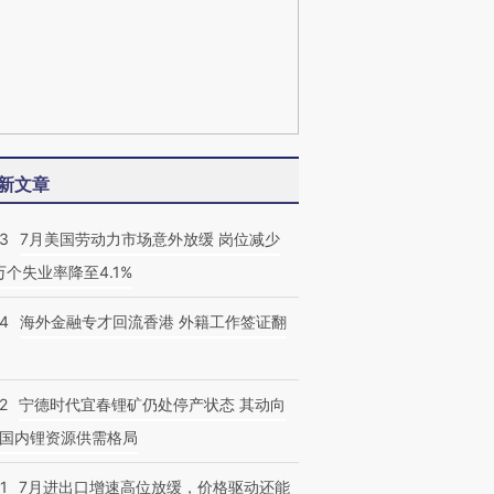
新文章
43
7月美国劳动力市场意外放缓 岗位减少
3万个失业率降至4.1%
14
海外金融专才回流香港 外籍工作签证翻
2
宁德时代宜春锂矿仍处停产状态 其动向
国内锂资源供需格局
1
7月进出口增速高位放缓，价格驱动还能