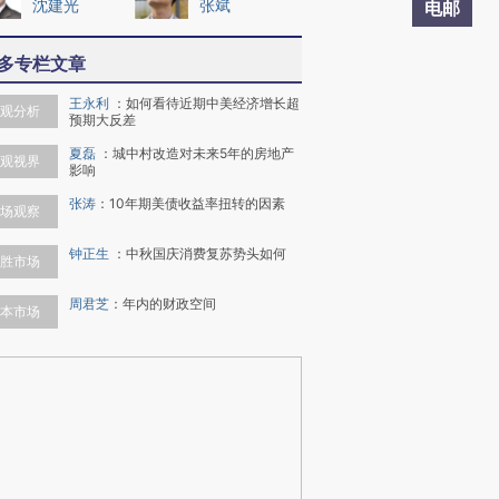
沈建光
张斌
电邮
多专栏文章
王永利
：
如何看待近期中美经济增长超
观分析
预期大反差
夏磊
：
城中村改造对未来5年的房地产
观视界
影响
张涛
：
10年期美债收益率扭转的因素
场观察
钟正生
：
中秋国庆消费复苏势头如何
胜市场
周君芝
：
年内的财政空间
本市场