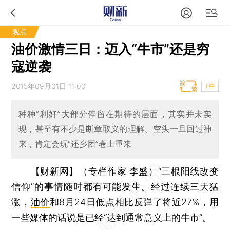
观点
油价激情三日：迈入“牛市”还是穷
寇逆袭
2015年09月01日 11:00
T中
种种“利好”大部分停留在期待的层面，其实并未实
现，甚至有不少是断章取义的理解。空头一旦回过神
来，肯定会玩“还乡团”卷土重来
【财新网】（专栏作家 李盛）
“三根阳线改变
信仰”的事情随时都有可能发生。经过连续三天猛
涨，
油价
和8月24日低点相比反弹了将近27%，用
一些媒体的话说是已经“达到通常意义上的牛市”。