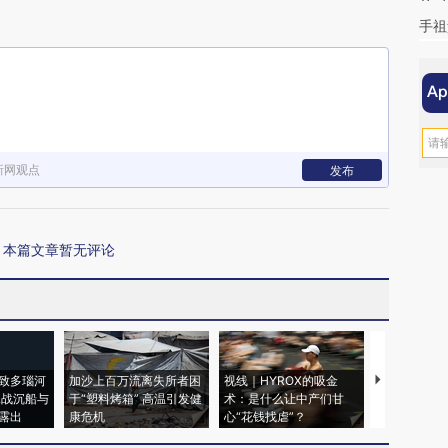
手祖
新网观点
发布
本篇文章暂无评论
致多瑙河
加沙上百万流离失所者困
视线｜HYROX的吸金
马航飞行员
二战沉船与
于“塑料烤箱” 高温引发健
术：是什么让中产们甘
粒摇头丸 尿
露出
康危机
心“花钱找虐”？
毒品