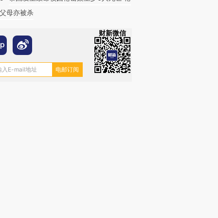
父母亦被杀
财新微信
跨国走私7万
视线｜被称为“蟑螂”的印
视线｜“入侵”还是“人道危
检体内含3种
度Z世代 用街头抗争将教
机”？难民潮撕裂西班牙
秘鲁纳斯
育部长拱下台
飞地休达
13人遇难