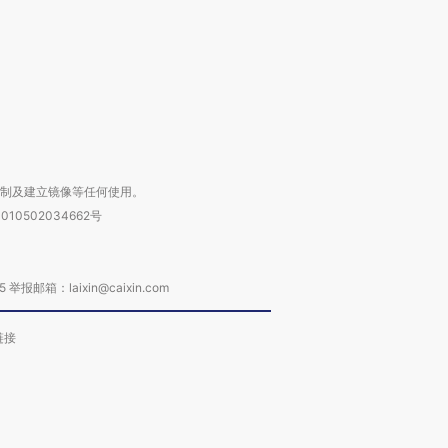
进第四届链博
【商旅对话】华住集团
技“链”接产
【特别呈现】寻找100种
CFO：不靠规模取胜，华
【特别呈
有意思的生活方式·第三对
住三大增长引擎是什么？
有意思的
复制及建立镜像等任何使用。
010502034662号
箱：laixin@caixin.com
链接