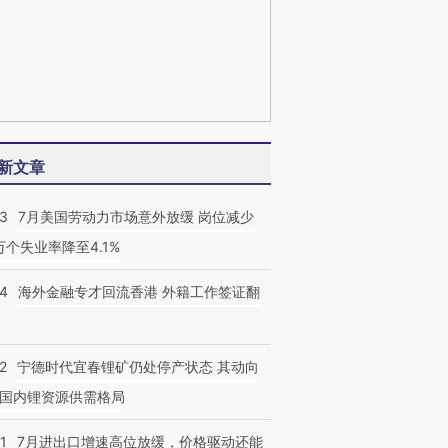
新文章
43
7月美国劳动力市场意外放缓 岗位减少
3万个失业率降至4.1%
14
海外金融专才回流香港 外籍工作签证翻
2
宁德时代宜春锂矿仍处停产状态 其动向
国内锂资源供需格局
1
7月进出口增速高位放缓，价格驱动还能