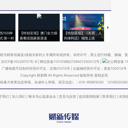
【推广】走
找100种
【特别呈现】澳门全力探
【特别呈现】《东莞，人
会，让数智科
式·第一对
索葡语国家新渠道
间便利店》倾情上线
业
权为财新传媒及/或相关权利人专属所有或持有。未经许可，禁止进行转载、摘编、
京ICP备10026701号-8
|
网信算备110105862729401250013号
|
京公网安备 11
广播电视节目制作经营许可证：京第01015号
|
出版物经营许可证：第直100013号
Copyright 财新网 All Rights Reserved 版权所有 复制必究
害信息举报、未成年人举报、谣言信息）：010-85905050 13195200605 举报邮
于我们
|
加入我们
|
啄木鸟公益基金会
|
意见与反馈
|
提供新闻线索
|
联系我们
|
友情