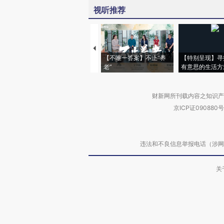
视听推荐
【不唯一答案】不止“养
【特别呈现】寻
老”
有意思的生活方
财新网所刊载内容之知识产
京ICP证090880号
违法和不良信息举报电话（涉网络暴力有
关