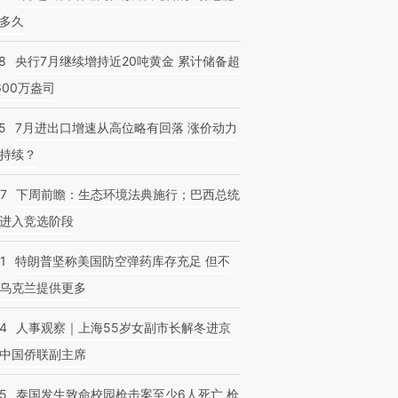
多久
8
央行7月继续增持近20吨黄金 累计储备超
600万盎司
5
7月进出口增速从高位略有回落 涨价动力
持续？
07
下周前瞻：生态环境法典施行；巴西总统
进入竞选阶段
1
特朗普坚称美国防空弹药库存充足 但不
乌克兰提供更多
24
人事观察｜上海55岁女副市长解冬进京
中国侨联副主席
45
泰国发生致命校园枪击案至少6人死亡 枪