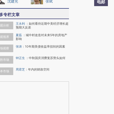
沈建光
张斌
电邮
多专栏文章
王永利
：
如何看待近期中美经济增长超
观分析
预期大反差
夏磊
：
城中村改造对未来5年的房地产
观视界
影响
张涛
：
10年期美债收益率扭转的因素
场观察
钟正生
：
中秋国庆消费复苏势头如何
胜市场
周君芝
：
年内的财政空间
本市场