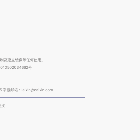
进第四届链博
【商旅对话】华住集团
技“链”接产
【特别呈现】寻找100种
CFO：不靠规模取胜，华
【特别呈
有意思的生活方式·第三对
住三大增长引擎是什么？
有意思的
复制及建立镜像等任何使用。
010502034662号
箱：laixin@caixin.com
链接