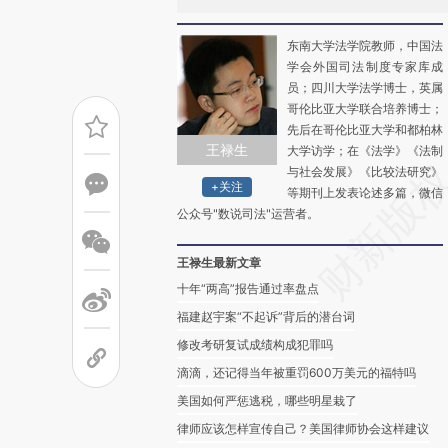
东南大学法学院教师，中国法
学会外国司法制度专家库成
员；四川大学法学博士，英属
哥伦比亚大学联合培养博士；
先后在哥伦比亚大学和都柏林
王禄生
大学访学；在《法学》《法制
与社会发展》《比较法研究》
+关注
等期刊上发表论述多篇，微信
公众号"数说司法"运营者。
王禄生最新文章
十年“两高”报告通过率盘点
福建赵宇案“不起诉”背后的潜台词
修改考研复试成绩构成犯罪吗
滴滴，还记得当年被重罚600万美元的福特吗
美国如何严惩逃税，哪些明星栽了
律师应该怎样宣传自己？美国律师协会这样建议