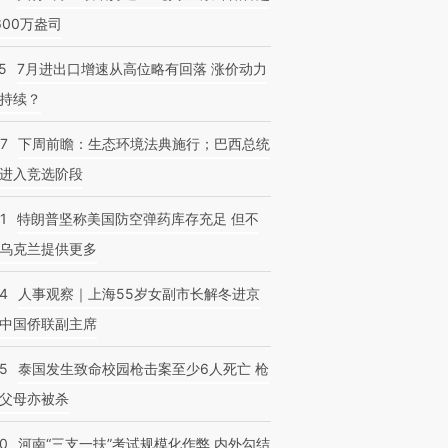
600万盎司
5
7月进出口增速从高位略有回落 涨价动力
持续？
07
下周前瞻：生态环境法典施行；巴西总统
进入竞选阶段
1
特朗普坚称美国防空弹药库存充足 但不
乌克兰提供更多
24
人事观察｜上海55岁女副市长解冬进京
中国侨联副主席
45
泰国发生致命校园枪击案至少6人死亡 枪
父母亦被杀
40
河南“三支一扶”考试规模化作弊 内外勾结