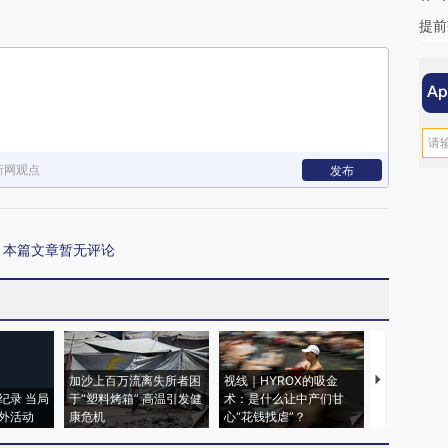
提前
新网观点
发布
本篇文章暂无评论
加沙上百万流离失所者困
视线｜HYROX的吸金
马航飞行员
纪录 当局
于“塑料烤箱” 高温引发健
术：是什么让中产们甘
粒摇头丸 尿
外活动
康危机
心“花钱找虐”？
毒品