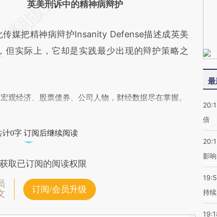
英美刑诉中的精神病辩护
神病辩护Insanity Defense描述成英美
，但实际上，它却是实践最少出现的辩护策略之
最
阅宏观经济、股票债券、公司人物，财经数据尽在掌握。
20:
倍
共计0字 订阅后继续阅读
20:1
影响
获取已订阅的阅读权限
19:5
员
订阅/会员升级
持续
文
19:1