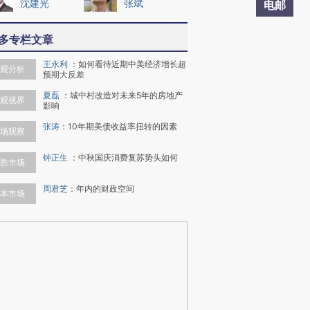
沈建光
张斌
电邮
多专栏文章
王永利
：
如何看待近期中美经济增长超
观分析
预期大反差
夏磊
：
城中村改造对未来5年的房地产
观视界
影响
张涛
：
10年期美债收益率扭转的因素
场观察
钟正生
：
中秋国庆消费复苏势头如何
胜市场
周君芝
：
年内的财政空间
本市场