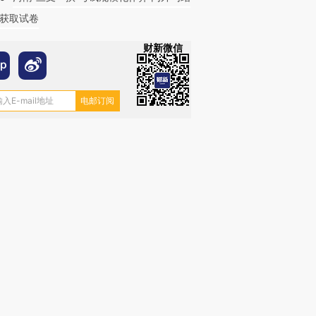
获取试卷
财新微信
跨国走私7万
视线｜被称为“蟑螂”的印
视线｜“入侵”还是“人道危
检体内含3种
度Z世代 用街头抗争将教
机”？难民潮撕裂西班牙
秘鲁纳斯
育部长拱下台
飞地休达
13人遇难