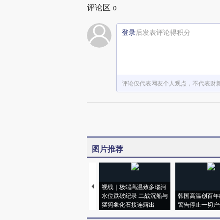
评论区
0
登录
后发表评论得积分
评论仅代表网友个人观点，不代表财
图片推荐
视线｜极端高温致多瑙河
水位跌破纪录 二战沉船与
韩国高温创百年
猛犸象化石接连露出
警告停止一切户