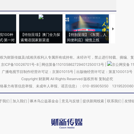
【推广】走
找100种
【特别呈现】澳门全力探
【特别呈现】《东莞，人
会，让数智科
式·第一对
索葡语国家新渠道
间便利店》倾情上线
业
权为财新传媒及/或相关权利人专属所有或持有。未经许可，禁止进行转载、摘编、
京ICP备10026701号-8
|
网信算备110105862729401250013号
|
京公网安备 11
广播电视节目制作经营许可证：京第01015号
|
出版物经营许可证：第直100013号
Copyright 财新网 All Rights Reserved 版权所有 复制必究
害信息举报、未成年人举报、谣言信息）：010-85905050 13195200605 举报邮
于我们
|
加入我们
|
啄木鸟公益基金会
|
意见与反馈
|
提供新闻线索
|
联系我们
|
友情