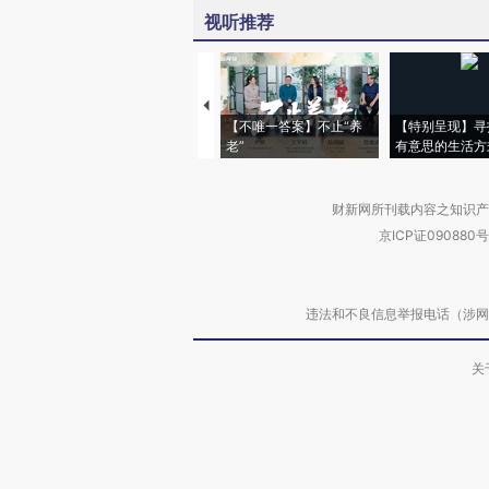
视听推荐
【不唯一答案】不止“养
【特别呈现】寻
老”
有意思的生活方
财新网所刊载内容之知识产
京ICP证090880号
违法和不良信息举报电话（涉网络暴力有
关