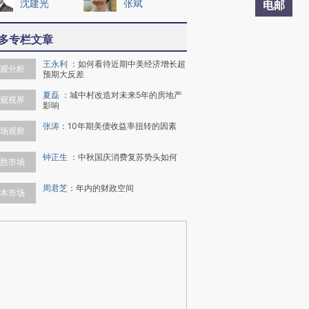
沈建光
张斌
电邮
多专栏文章
王永利
：
如何看待近期中美经济增长超
观分析
预期大反差
夏磊
：
城中村改造对未来5年的房地产
观视界
影响
张涛
：
10年期美债收益率扭转的因素
场观察
钟正生
：
中秋国庆消费复苏势头如何
胜市场
周君芝
：
年内的财政空间
本市场