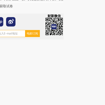
获取试卷
财新微信
跨国走私7万
视线｜被称为“蟑螂”的印
视线｜“入侵”还是“人道危
检体内含3种
度Z世代 用街头抗争将教
机”？难民潮撕裂西班牙
秘鲁纳斯
育部长拱下台
飞地休达
13人遇难
进第四届链博
【商旅对话】华住集团