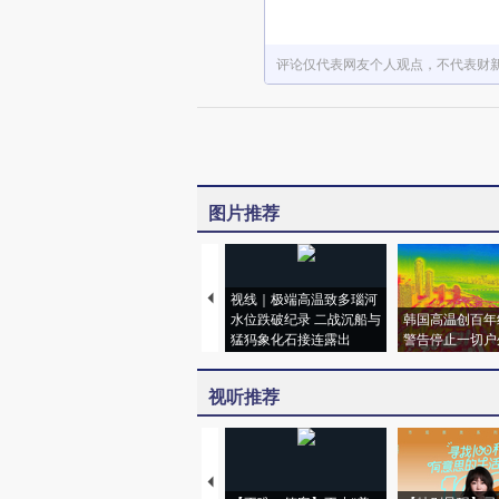
评论仅代表网友个人观点，不代表财
图片推荐
视线｜极端高温致多瑙河
水位跌破纪录 二战沉船与
韩国高温创百年
猛犸象化石接连露出
警告停止一切户
视听推荐