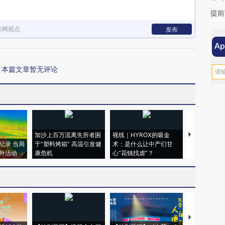
提前
新网观点
发布
本篇文章暂无评论
加沙上百万流离失所者困
视线｜HYROX的吸金
马航飞行员
纪录 当局
于“塑料烤箱” 高温引发健
术：是什么让中产们甘
粒摇头丸 尿
外活动
康危机
心“花钱找虐”？
毒品
【推广】走