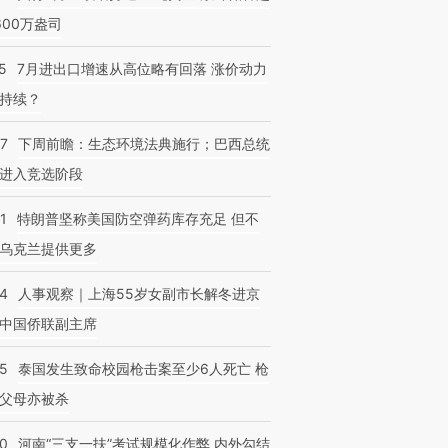
600万盎司
5
7月进出口增速从高位略有回落 涨价动力
持续？
07
下周前瞻：生态环境法典施行；巴西总统
进入竞选阶段
1
特朗普坚称美国防空弹药库存充足 但不
乌克兰提供更多
24
人事观察｜上海55岁女副市长解冬进京
中国侨联副主席
45
泰国发生致命校园枪击案至少6人死亡 枪
父母亦被杀
40
河南“三支一扶”考试规模化作弊 内外勾结