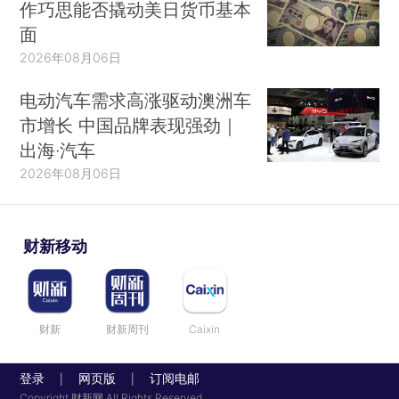
作巧思能否撬动美日货币基本
面
2026年08月06日
电动汽车需求高涨驱动澳洲车
市增长 中国品牌表现强劲｜
出海·汽车
2026年08月06日
财新移动
财新
财新周刊
Caixin
登录
网页版
订阅电邮
|
|
Copyright 财新网 All Rights Reserved