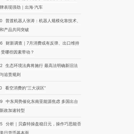
牌表现强劲｜出海·汽车
00
普渡机器人张涛：机器人规模化靠技术、
和产品共同突破
56
财新调查｜7月消费或有反弹、出口维持
 受哪些因素带动？
42
生态环境法典将施行 最高法明确新旧法
与追责规则
0
看空消费的“三大误区”
59
中东局势催化东南亚能源焦虑 多国出台
新政加速转型
05
分析｜贝森特操盘稳日元，操作巧思能否
美日货币基本面