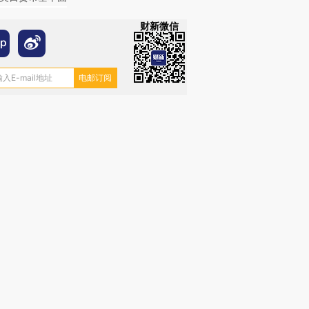
财新微信
OX的吸金
马航飞行员跨国走私7万
视线｜被称为“蟑螂”的印
让中产们甘
粒摇头丸 尿检体内含3种
度Z世代 用街头抗争将教
秘鲁纳斯
”？
毒品
育部长拱下台
13人遇难
进第四届链博
【商旅对话】华住集团
技“链”接产
【特别呈现】寻找100种
CFO：不靠规模取胜，华
【特别呈
有意思的生活方式·第三对
住三大增长引擎是什么？
有意思的