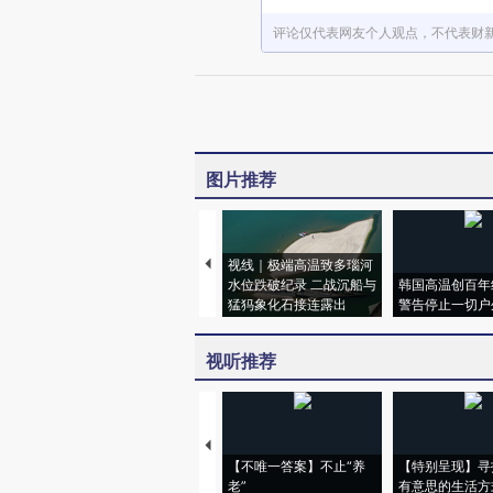
评论仅代表网友个人观点，不代表财
图片推荐
视线｜极端高温致多瑙河
水位跌破纪录 二战沉船与
韩国高温创百年
猛犸象化石接连露出
警告停止一切户
视听推荐
【不唯一答案】不止“养
【特别呈现】寻
老”
有意思的生活方