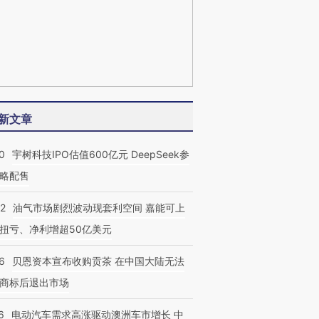
新文章
0
宇树科技IPO估值600亿元 DeepSeek参
略配售
22
油气市场剧烈波动现套利空间 嘉能可上
扭亏、净利增超50亿美元
6
贝恩资本宣布收购贡茶 在中国大陆无法
商标后退出市场
6
电动汽车需求高涨驱动澳洲车市增长 中