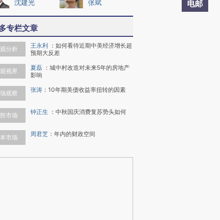
沈建光
张斌
电邮
多专栏文章
王永利
：
如何看待近期中美经济增长超
观分析
预期大反差
夏磊
：
城中村改造对未来5年的房地产
观视界
影响
张涛
：
10年期美债收益率扭转的因素
场观察
钟正生
：
中秋国庆消费复苏势头如何
胜市场
周君芝
：
年内的财政空间
本市场