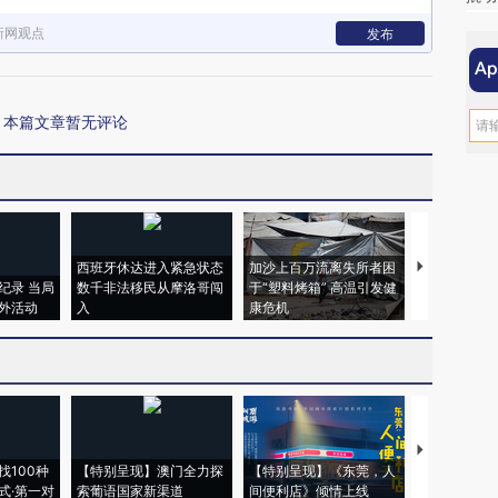
新网观点
发布
本篇文章暂无评论
西班牙休达进入紧急状态
加沙上百万流离失所者困
视线｜HYR
纪录 当局
数千非法移民从摩洛哥闯
于“塑料烤箱” 高温引发健
术：是什么
外活动
入
康危机
心“花钱找虐
【推广】走
找100种
【特别呈现】澳门全力探
【特别呈现】《东莞，人
会，让数智科
式·第一对
索葡语国家新渠道
间便利店》倾情上线
业