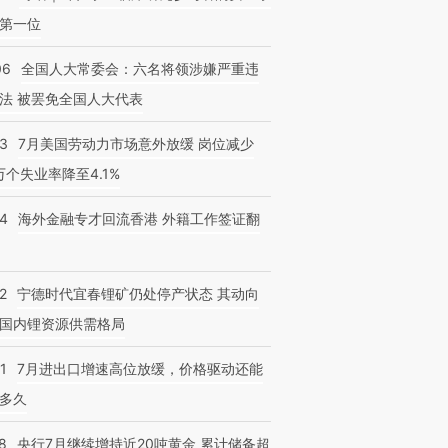
第一位
06
全国人大常委会：六名将领涉嫌严重违
法 被罢免全国人大代表
43
7月美国劳动力市场意外放缓 岗位减少
3万个失业率降至4.1%
14
海外金融专才回流香港 外籍工作签证翻
2
宁德时代宜春锂矿仍处停产状态 其动向
国内锂资源供需格局
1
7月进出口增速高位放缓，价格驱动还能
多久
8
央行7月继续增持近20吨黄金 累计储备超