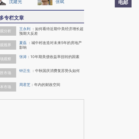
沈建光
张斌
电邮
多专栏文章
王永利
：
如何看待近期中美经济增长超
观分析
预期大反差
夏磊
：
城中村改造对未来5年的房地产
观视界
影响
张涛
：
10年期美债收益率扭转的因素
场观察
钟正生
：
中秋国庆消费复苏势头如何
胜市场
周君芝
：
年内的财政空间
本市场