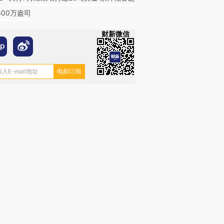
600万盎司
财新微信
跨国走私7万
视线｜被称为“蟑螂”的印
视线｜“入侵”还是“人道危
检体内含3种
度Z世代 用街头抗争将教
机”？难民潮撕裂西班牙
秘鲁纳斯
育部长拱下台
飞地休达
13人遇难