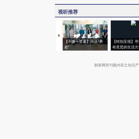
视听推荐
【不唯一答案】不止“养
【特别呈现】寻
老”
有意思的生活方
财新网所刊载内容之知识产
京ICP证090880号
违法和不良信息举报电话（涉网络暴力有
关