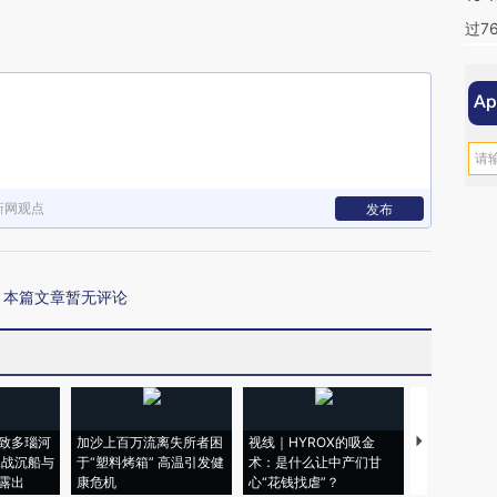
过7
新网观点
发布
本篇文章暂无评论
致多瑙河
加沙上百万流离失所者困
视线｜HYROX的吸金
马航飞行员
二战沉船与
于“塑料烤箱” 高温引发健
术：是什么让中产们甘
粒摇头丸 尿
露出
康危机
心“花钱找虐”？
毒品