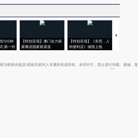
【推广】走
找100种
【特别呈现】澳门全力探
【特别呈现】《东莞，人
会，让数智科
式·第一对
索葡语国家新渠道
间便利店》倾情上线
业
权为财新传媒及/或相关权利人专属所有或持有。未经许可，禁止进行转载、摘编、
京ICP备10026701号-8
|
网信算备110105862729401250013号
|
京公网安备 11
广播电视节目制作经营许可证：京第01015号
|
出版物经营许可证：第直100013号
Copyright 财新网 All Rights Reserved 版权所有 复制必究
害信息举报、未成年人举报、谣言信息）：010-85905050 13195200605 举报邮
于我们
|
加入我们
|
啄木鸟公益基金会
|
意见与反馈
|
提供新闻线索
|
联系我们
|
友情