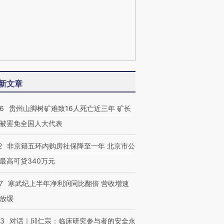
新文章
36
贵州山脚树矿难致16人死亡近三年 矿长
被罢免全国人大代表
2
非京籍五环内购房社保降至一年 北京市公
最高可贷340万元
7
寒武纪上半年净利润同比翻倍 营收增速
放缓
53
对话｜邱仁宗：临床研究参与者的安全永