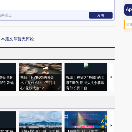
新网观点
发布
本篇文章暂无评论
失所者困
视线｜HYROX的吸金
视线｜被称为“蟑螂”的印
视线｜“入侵
高温引发健
术：是什么让中产们甘
度Z世代 用街头抗争将教
机”？难民潮
心“花钱找虐”？
育部长拱下台
飞地休达
【推广】走
找100种
【特别呈现】澳门全力探
【特别呈现】《东莞，人
会，让数智科