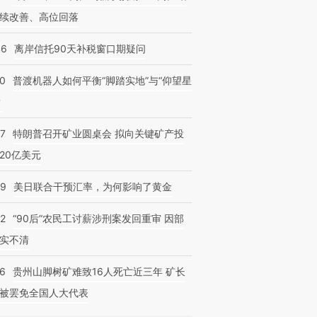
续改善、高位回落
46
离岸信托90天补税窗口期疑问
00
普渡机器人如何平衡“脚踏实地”与“仰望星
？
57
特朗普召开矿业圆桌会 拟向关键矿产投
20亿美元
09
美日联合干预汇率，为何影响了黄金
32
“90后”农民工讨薪涉刑案发回重审 因部
实不清
36
贵州山脚树矿难致16人死亡近三年 矿长
被罢免全国人大代表