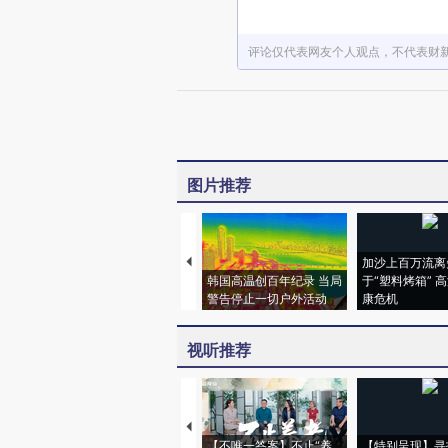
评论仅代表网友个人观点，不代表财
图片推荐
加沙上百万流离
韩国高温创百年纪录 当局
于“塑料烤箱” 
警告停止一切户外活动
康危机
视听推荐
【不唯一答案】不止“养
【特别呈现】寻