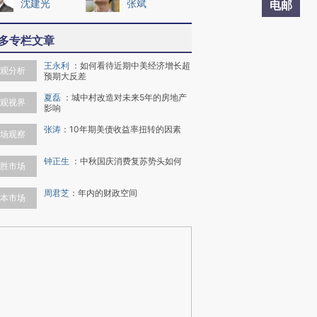
沈建光
张斌
电邮
多专栏文章
王永利
：
如何看待近期中美经济增长超
观分析
预期大反差
夏磊
：
城中村改造对未来5年的房地产
观视界
影响
张涛
：
10年期美债收益率扭转的因素
场观察
钟正生
：
中秋国庆消费复苏势头如何
胜市场
周君芝
：
年内的财政空间
本市场