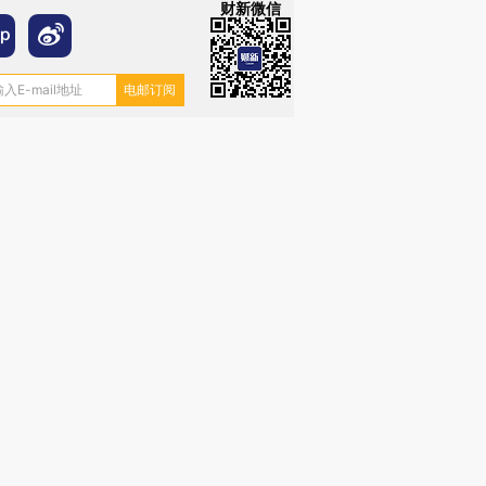
财新微信
”还是“人道危
湖北宜昌局部短时降雨
哈尔滨遭遇短时极端强降
撕裂西班牙
128毫米 紧急转移近
雨 3小时累计雨量超80毫
秘鲁纳斯
4000人
米
13人遇难
进第四届链博
【商旅对话】华住集团
技“链”接产
【特别呈现】寻找100种
CFO：不靠规模取胜，华
【特别呈