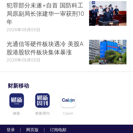
犯罪部分未遂+自首 国防科工
局原副局长张建华一审获刑10
年
2026年08月05日
光通信等硬件板块遇冷 美股A
股港股软件板块集体暴涨
2026年08月05日
财新移动
财新
财新周刊
Caixin
登录
网页版
订阅电邮
|
|