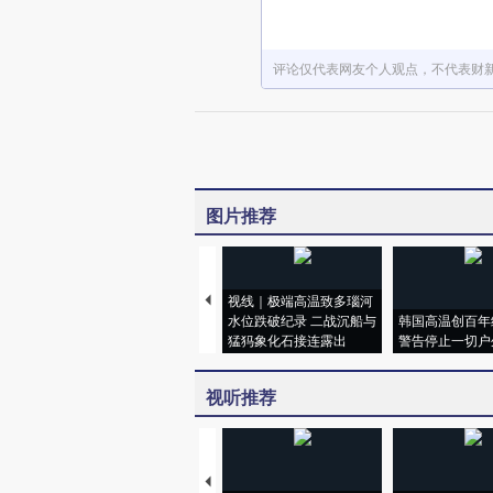
评论仅代表网友个人观点，不代表财
图片推荐
视线｜极端高温致多瑙河
水位跌破纪录 二战沉船与
韩国高温创百年
猛犸象化石接连露出
警告停止一切户
视听推荐