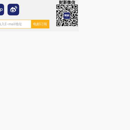
财新微信
跨国走私7万
视线｜被称为“蟑螂”的印
视线｜“入侵”还是“人道危
检体内含3种
度Z世代 用街头抗争将教
机”？难民潮撕裂西班牙
秘鲁纳斯
育部长拱下台
飞地休达
13人遇难
进第四届链博
【商旅对话】华住集团