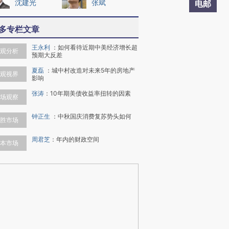
沈建光
张斌
电邮
多专栏文章
王永利
：
如何看待近期中美经济增长超
观分析
预期大反差
夏磊
：
城中村改造对未来5年的房地产
观视界
影响
张涛
：
10年期美债收益率扭转的因素
场观察
钟正生
：
中秋国庆消费复苏势头如何
胜市场
周君芝
：
年内的财政空间
本市场