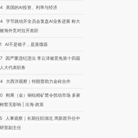
44
美国的AI投资、利率与经济
44
字节跳动开全员会复盘AI业务进展 称大
被海外竞对拉开差距
1
AI不是镜子，是蒸馏器
07
因严重违纪违法 李云泽被罢免第十四届
人大代表职务
44
大西洋观察｜特朗普助力金砖合作
40
刚果（金）铜钴精矿禁令扰动市场 多家
称暂无影响 | 出海·政策
25
人事观察｜长期任职湖北 周新群升任中
研室副主任