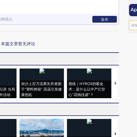
新网观点
发布
本篇文章暂无评论
加沙上百万流离失所者困
视线｜HYROX的吸金
马航飞行员
纪录 当局
于“塑料烤箱” 高温引发健
术：是什么让中产们甘
粒摇头丸 尿
外活动
康危机
心“花钱找虐”？
毒品
【推广】走