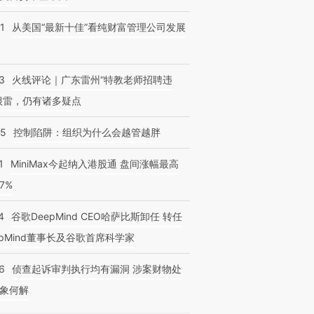
1
从美国“最新十佳”看纯财富管理公司发展
3
火线评论｜广东雷州“特教老师招聘违
很雷，仍有诸多疑点
05
控制陷阱：组织为什么会越管越胖
1
MiniMax今起纳入港股通 盘间涨幅最高
77%
4
谷歌DeepMind CEO哈萨比斯卸任 转任
epMind董事长及谷歌首席科学家
6
侦查起诉审判执行均有漏洞 涉案财物处
象何解