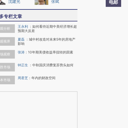
沈建光
张斌
电邮
多专栏文章
王永利
：
如何看待近期中美经济增长超
观分析
预期大反差
夏磊
：
城中村改造对未来5年的房地产
观视界
影响
张涛
：
10年期美债收益率扭转的因素
场观察
钟正生
：
中秋国庆消费复苏势头如何
胜市场
周君芝
：
年内的财政空间
本市场