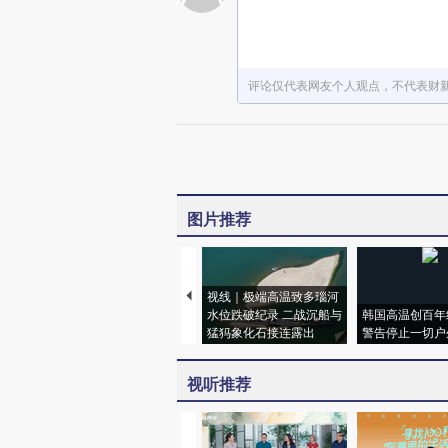
评论仅代表网友个人观点，不代表财
图片推荐
视线｜极端高温致多瑙河
水位跌破纪录 二战沉船与
韩国高温创百年
猛犸象化石接连露出
警告停止一切户
视听推荐