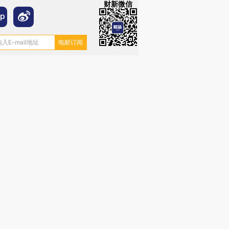
财新微信
跨国走私7万
视线｜HYROX的吸金
视线｜被
检体内含3种
术：是什么让中产们甘
泽连斯基密集出访美英 索
度Z世代
心“花钱找虐”？
要防空导弹“救急”
育部长拱