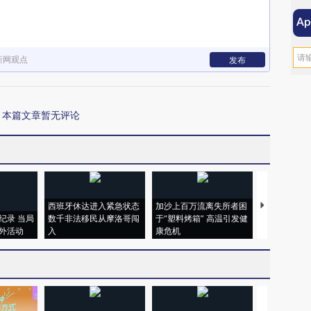
新网观点
发布
本篇文章暂无评论
西班牙休达进入紧急状态
加沙上百万流离失所者困
马航飞行员
纪录 当局
数千非法移民从摩洛哥闯
于“塑料烤箱” 高温引发健
粒摇头丸 尿
外活动
入
康危机
毒品