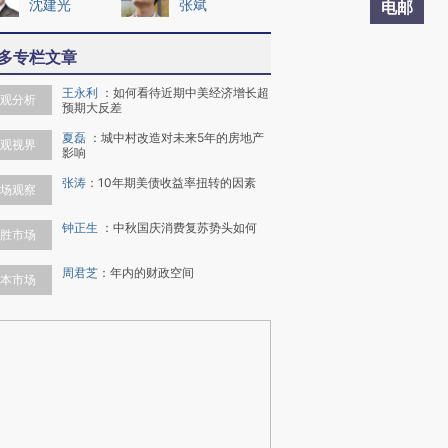
沈建光
张斌
电邮
多专栏文章
王永利
：
如何看待近期中美经济增长超
观分析
预期大反差
夏磊
：
城中村改造对未来5年的房地产
观视界
影响
张涛
：
10年期美债收益率扭转的因素
场观察
钟正生
：
中秋国庆消费复苏势头如何
胜市场
周君芝
：
年内的财政空间
本市场