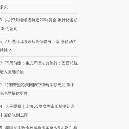
多久
8
央行7月继续增持近20吨黄金 累计储备超
600万盎司
5
7月进出口增速从高位略有回落 涨价动力
持续？
07
下周前瞻：生态环境法典施行；巴西总统
进入竞选阶段
1
特朗普坚称美国防空弹药库存充足 但不
乌克兰提供更多
24
人事观察｜上海55岁女副市长解冬进京
中国侨联副主席
45
泰国发生致命校园枪击案至少6人死亡 枪