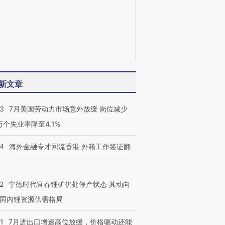
新文章
43
7月美国劳动力市场意外放缓 岗位减少
3万个失业率降至4.1%
14
海外金融专才回流香港 外籍工作签证翻
2
宁德时代宜春锂矿仍处停产状态 其动向
国内锂资源供需格局
1
7月进出口增速高位放缓，价格驱动还能