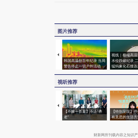
图片推荐
视线｜极端高温
韩国高温创百年纪录 当局
水位跌破纪录 
警告停止一切户外活动
猛犸象化石接连
视听推荐
【不唯一答案】不止“养
【特别呈现】寻
老”
有意思的生活方
财新网所刊载内容之知识产