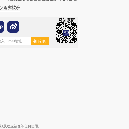
父母亦被杀
财新微信
跨国走私7万
视线｜被称为“蟑螂”的印
视线｜“入侵”还是“人道危
检体内含3种
度Z世代 用街头抗争将教
机”？难民潮撕裂西班牙
秘鲁纳斯
育部长拱下台
飞地休达
13人遇难
进第四届链博
【商旅对话】华住集团
技“链”接产
【特别呈现】寻找100种
CFO：不靠规模取胜，华
【特别呈
有意思的生活方式·第三对
住三大增长引擎是什么？
有意思的
复制及建立镜像等任何使用。