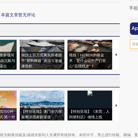
手祖
本篇文章暂无评论
致多瑙河
加沙上百万流离失所者困
视线｜HYROX的吸金
马航飞行员
二战沉船与
于“塑料烤箱” 高温引发健
术：是什么让中产们甘
粒摇头丸 尿
露出
康危机
心“花钱找虐”？
毒品
【推广】走
找100种
【特别呈现】澳门全力探
【特别呈现】《东莞，人
会，让数智科
式·第一对
索葡语国家新渠道
间便利店》倾情上线
业
权为财新传媒及/或相关权利人专属所有或持有。未经许可，禁止进行转载、摘编、