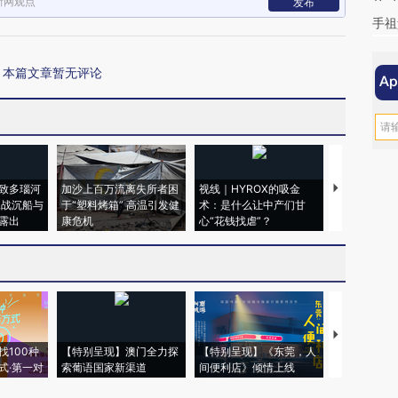
新网观点
发布
手祖
本篇文章暂无评论
致多瑙河
加沙上百万流离失所者困
视线｜HYROX的吸金
马航飞行员
二战沉船与
于“塑料烤箱” 高温引发健
术：是什么让中产们甘
粒摇头丸 尿
露出
康危机
心“花钱找虐”？
毒品
【推广】走
找100种
【特别呈现】澳门全力探
【特别呈现】《东莞，人
会，让数智科
式·第一对
索葡语国家新渠道
间便利店》倾情上线
业