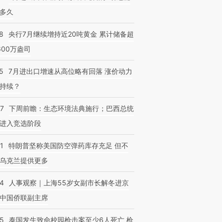
多久
8
央行7月继续增持近20吨黄金 累计储备超
600万盎司
5
7月进出口增速从高位略有回落 涨价动力
持续？
07
下周前瞻：生态环境法典施行；巴西总统
进入竞选阶段
1
特朗普坚称美国防空弹药库存充足 但不
乌克兰提供更多
24
人事观察｜上海55岁女副市长解冬进京
中国侨联副主席
45
泰国发生致命校园枪击案至少6人死亡 枪