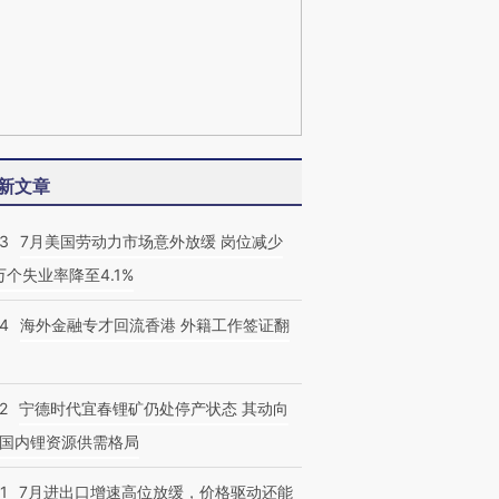
新文章
43
7月美国劳动力市场意外放缓 岗位减少
3万个失业率降至4.1%
14
海外金融专才回流香港 外籍工作签证翻
2
宁德时代宜春锂矿仍处停产状态 其动向
国内锂资源供需格局
1
7月进出口增速高位放缓，价格驱动还能