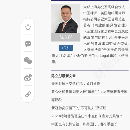
大成上海办公室高级合伙人、
中国律师、美国纽约州律师、
福特公司前亚太区合规总监，
著有《商业贿赂风险管理》
《企业国际化进程中合规风险
陈立彤
的爆发与防控》;担任中兴康
讯的独董及出口委员会委员;
+关注
入选司法部“全国千名涉外律
师人才名单”；钱伯斯与The Legal 500上榜律
师。
陈立彤最新文章
美国买房不交遗产税，如何操作
要么做税务筹划要么被“薅羊毛”：从曹德旺看美国
弃籍税
新冠肺炎疫情下的“不可抗力”及证明
2020特朗普能否连任？中企如何应对其风险？
中国也有长臂管辖，和美国比，哪个手更长