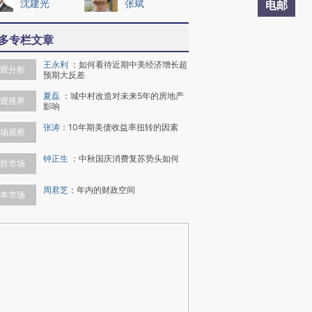
沈建光
张斌
电邮
多专栏文章
王永利
：
如何看待近期中美经济增长超
观分析
预期大反差
夏磊
：
城中村改造对未来5年的房地产
观视界
影响
张涛
：
10年期美债收益率扭转的因素
场观察
钟正生
：
中秋国庆消费复苏势头如何
胜市场
周君芝
：
年内的财政空间
本市场