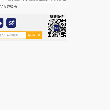
父母亦被杀
财新微信
跨国走私7万
视线｜被称为“蟑螂”的印
视线｜“入侵”还是“人道危
检体内含3种
度Z世代 用街头抗争将教
机”？难民潮撕裂西班牙
秘鲁纳斯
育部长拱下台
飞地休达
13人遇难
进第四届链博
【商旅对话】华住集团
技“链”接产
【特别呈现】寻找100种
CFO：不靠规模取胜，华
【特别呈
有意思的生活方式·第三对
住三大增长引擎是什么？
有意思的