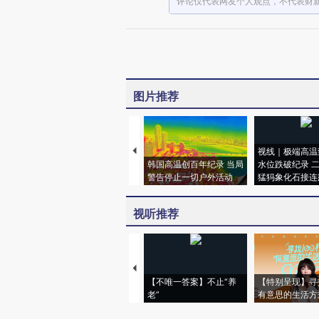
评论仅代表网友个人观点，不代表财
图片推荐
视线｜极端高温
韩国高温创百年纪录 当局
水位跌破纪录 
警告停止一切户外活动
猛犸象化石接连
视听推荐
【不唯一答案】不止“养
【特别呈现】寻
老”
有意思的生活方