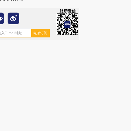
财新微信
跨国走私7万
视线｜被称为“蟑螂”的印
视线｜“入侵”还是“人道危
检体内含3种
度Z世代 用街头抗争将教
机”？难民潮撕裂西班牙
秘鲁纳斯
育部长拱下台
飞地休达
13人遇难
进第四届链博
【商旅对话】华住集团
技“链”接产
【特别呈现】寻找100种
CFO：不靠规模取胜，华
【特别呈
有意思的生活方式·第三对
住三大增长引擎是什么？
有意思的