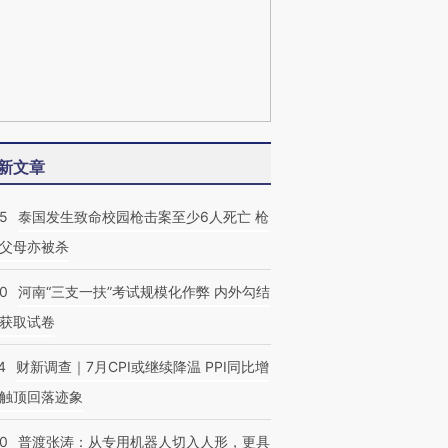
新文章
45
泰国发生致命校园枪击案至少6人死亡 枪
父母亦被杀
40
河南“三支一扶”考试规模化作弊 内外勾结
获取试卷
4
财新调查｜7月CPI或继续降温 PPI同比增
触顶回落迹象
00
普渡张涛：从专用机器人切入人形，更具