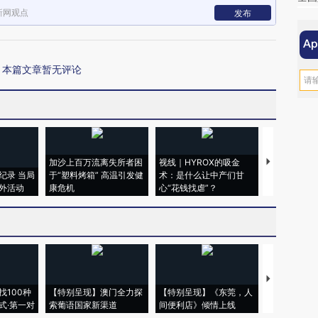
新网观点
发布
本篇文章暂无评论
加沙上百万流离失所者困
视线｜HYROX的吸金
马航飞行员
纪录 当局
于“塑料烤箱” 高温引发健
术：是什么让中产们甘
粒摇头丸 尿
外活动
康危机
心“花钱找虐”？
毒品
【推广】走
找100种
【特别呈现】澳门全力探
【特别呈现】《东莞，人
会，让数智科
式·第一对
索葡语国家新渠道
间便利店》倾情上线
业