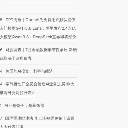
55
GPT周报｜OpenAI为免费用户默认提供
入门模型GPT-5.6 Luna；阿里发布2.4万亿
大模型Qwen3.8；DeepSeek宣布即将涨价
46
财新调查｜7月金融数据季节性承压 新增
或取决于政府债券
44
美国的AI投资、利率与经济
44
字节跳动开全员会复盘AI业务进展 称大
被海外竞对拉开差距
1
AI不是镜子，是蒸馏器
07
因严重违纪违法 李云泽被罢免第十四届
人大代表职务