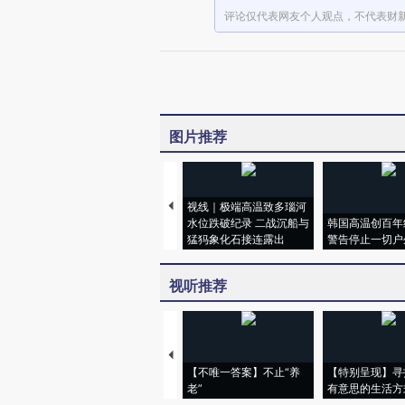
评论仅代表网友个人观点，不代表财
图片推荐
视线｜极端高温致多瑙河
水位跌破纪录 二战沉船与
韩国高温创百年
猛犸象化石接连露出
警告停止一切户
视听推荐
【不唯一答案】不止“养
【特别呈现】寻
老”
有意思的生活方