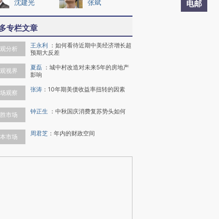
沈建光
张斌
电邮
多专栏文章
王永利
：
如何看待近期中美经济增长超
观分析
预期大反差
夏磊
：
城中村改造对未来5年的房地产
观视界
影响
张涛
：
10年期美债收益率扭转的因素
场观察
钟正生
：
中秋国庆消费复苏势头如何
胜市场
周君芝
：
年内的财政空间
本市场