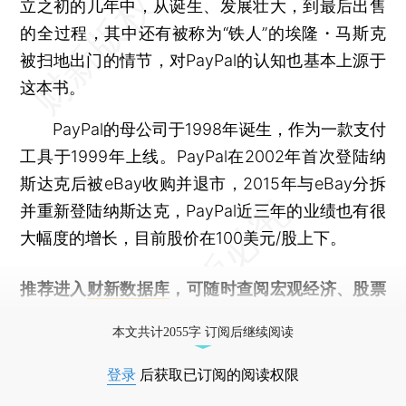
立之初的几年中，从诞生、发展壮大，到最后出售
的全过程，其中还有被称为“铁人”的埃隆・马斯克
被扫地出门的情节，对PayPal的认知也基本上源于
这本书。
PayPal的母公司于1998年诞生，作为一款支付
工具于1999年上线。PayPal在2002年首次登陆纳
斯达克后被eBay收购并退市，2015年与eBay分拆
并重新登陆纳斯达克，PayPal近三年的业绩也有很
大幅度的增长，目前股价在100美元/股上下。
推荐进入
财新数据库
，可随时查阅宏观经济、股票
债券、公司人物，财经数据尽在掌握。
本文共计2055字 订阅后继续阅读
登录
后获取已订阅的阅读权限