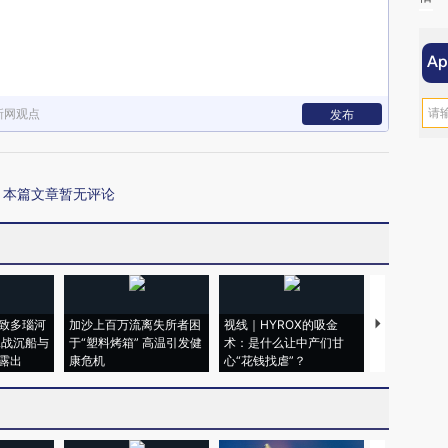
新网观点
发布
本篇文章暂无评论
致多瑙河
加沙上百万流离失所者困
视线｜HYROX的吸金
马航飞行员
二战沉船与
于“塑料烤箱” 高温引发健
术：是什么让中产们甘
粒摇头丸 尿
露出
康危机
心“花钱找虐”？
毒品