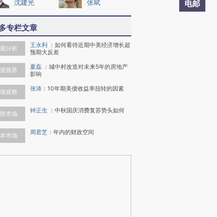
沈建光
张斌
电邮
多专栏文章
王永利
：
如何看待近期中美经济增长超
观分析
预期大反差
夏磊
：
城中村改造对未来5年的房地产
观视界
影响
张涛
：
10年期美债收益率扭转的因素
场观察
钟正生
：
中秋国庆消费复苏势头如何
胜市场
周君芝
：
年内的财政空间
本市场