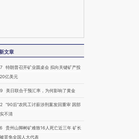
新文章
57
特朗普召开矿业圆桌会 拟向关键矿产投
20亿美元
09
美日联合干预汇率，为何影响了黄金
32
“90后”农民工讨薪涉刑案发回重审 因部
实不清
36
贵州山脚树矿难致16人死亡近三年 矿长
被罢免全国人大代表