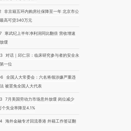
2
非京籍五环内购房社保降至一年 北京市公
最高可贷340万元
7
寒武纪上半年净利润同比翻倍 营收增速
放缓
53
对话｜邱仁宗：临床研究参与者的安全永
第一位
06
全国人大常委会：六名将领涉嫌严重违
法 被罢免全国人大代表
43
7月美国劳动力市场意外放缓 岗位减少
3万个失业率降至4.1%
14
海外金融专才回流香港 外籍工作签证翻