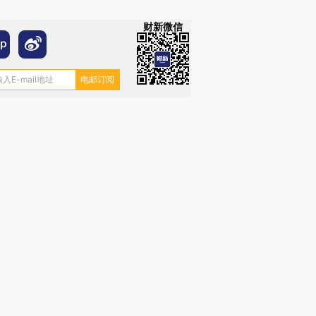
财新微信
跨国走私7万
视线｜被称为“蟑螂”的印
视线｜“入侵”还是“人道危
检体内含3种
度Z世代 用街头抗争将教
机”？难民潮撕裂西班牙
秘鲁纳斯
育部长拱下台
飞地休达
13人遇难