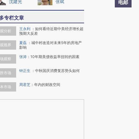
沈建光
张斌
电邮
多专栏文章
王永利
：
如何看待近期中美经济增长超
观分析
预期大反差
夏磊
：
城中村改造对未来5年的房地产
观视界
影响
张涛
：
10年期美债收益率扭转的因素
场观察
钟正生
：
中秋国庆消费复苏势头如何
胜市场
周君芝
：
年内的财政空间
本市场