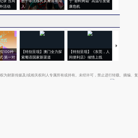
纪录 当局
数千非法移民从摩洛哥闯
于“塑料烤箱” 高温引发健
粒摇头丸 尿
外活动
入
康危机
毒品
【推广】走
找100种
【特别呈现】澳门全力探
【特别呈现】《东莞，人
会，让数智科
式·第一对
索葡语国家新渠道
间便利店》倾情上线
业
权为财新传媒及/或相关权利人专属所有或持有。未经许可，禁止进行转载、摘编、
京ICP备10026701号-8
|
网信算备110105862729401250013号
|
京公网安备 11
广播电视节目制作经营许可证：京第01015号
|
出版物经营许可证：第直100013号
Copyright 财新网 All Rights Reserved 版权所有 复制必究
害信息举报、未成年人举报、谣言信息）：010-85905050 13195200605 举报邮
于我们
|
加入我们
|
啄木鸟公益基金会
|
意见与反馈
|
提供新闻线索
|
联系我们
|
友情