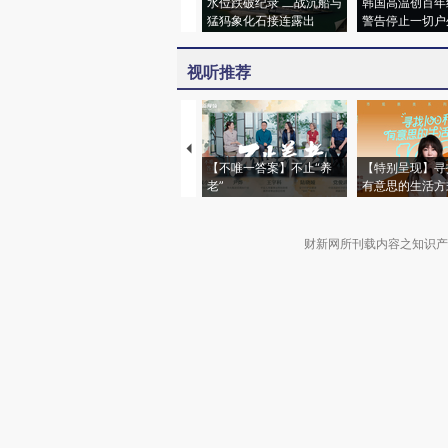
水位跌破纪录 二战沉船与
韩国高温创百年
猛犸象化石接连露出
警告停止一切户
视听推荐
【不唯一答案】不止“养
【特别呈现】寻
老”
有意思的生活方
财新网所刊载内容之知识产
京ICP证090880号
违法和不良信息举报电话（涉网络暴力有
关