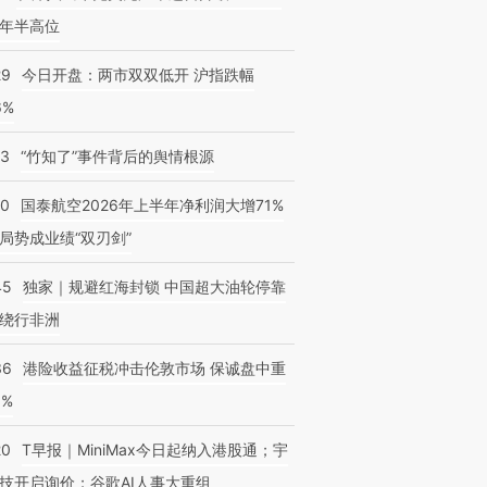
年半高位
29
今日开盘：两市双双低开 沪指跌幅
6%
13
“竹知了”事件背后的舆情根源
10
国泰航空2026年上半年净利润大增71%
局势成业绩“双刃剑”
45
独家｜规避红海封锁 中国超大油轮停靠
绕行非洲
36
港险收益征税冲击伦敦市场 保诚盘中重
3%
20
T早报｜MiniMax今日起纳入港股通；宇
技开启询价；谷歌AI人事大重组