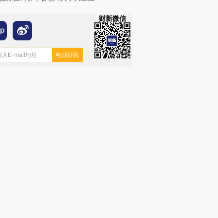
财新微信
跨国走私7万
视线｜HY