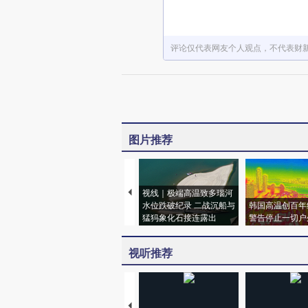
评论仅代表网友个人观点，不代表财
图片推荐
视线｜极端高温致多瑙河
水位跌破纪录 二战沉船与
韩国高温创百年
猛犸象化石接连露出
警告停止一切户
视听推荐