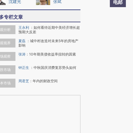
沈建光
张斌
电邮
多专栏文章
王永利
：
如何看待近期中美经济增长超
观分析
预期大反差
夏磊
：
城中村改造对未来5年的房地产
观视界
影响
张涛
：
10年期美债收益率扭转的因素
场观察
钟正生
：
中秋国庆消费复苏势头如何
胜市场
周君芝
：
年内的财政空间
本市场