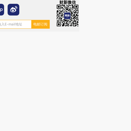
财新微信
跨国走私7万
视线｜被称为“蟑螂”的印
视线｜“入侵”还是“人道危
检体内含3种
度Z世代 用街头抗争将教
机”？难民潮撕裂西班牙
秘鲁纳斯
育部长拱下台
飞地休达
13人遇难
进第四届链博
【商旅对话】华住集团