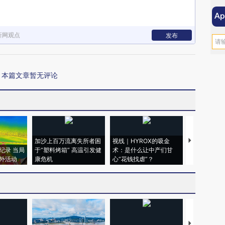
新网观点
发布
本篇文章暂无评论
加沙上百万流离失所者困
视线｜HYROX的吸金
马航飞行员
纪录 当局
于“塑料烤箱” 高温引发健
术：是什么让中产们甘
粒摇头丸 尿
外活动
康危机
心“花钱找虐”？
毒品
【推广】走