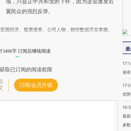
场，只会正中共和党的下怀，因为这会激发右
翼民众的强烈反弹。
阅宏观经济、股票债券、公司人物，财经数据尽在掌握。
最
3496字 订阅后继续阅读
17:1
获取已订阅的阅读权限
速有
员
订阅/会员升级
17:
文
优势
16:
最新
参数