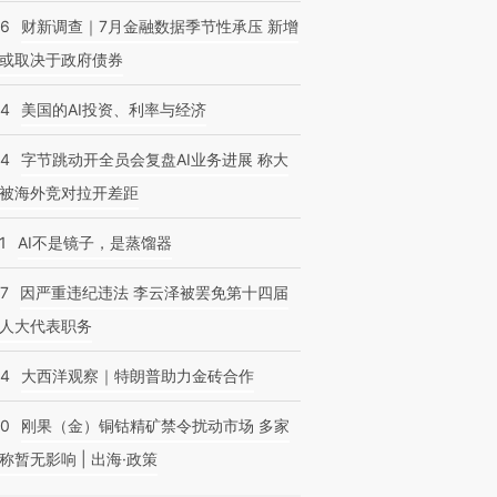
46
财新调查｜7月金融数据季节性承压 新增
或取决于政府债券
44
美国的AI投资、利率与经济
44
字节跳动开全员会复盘AI业务进展 称大
被海外竞对拉开差距
1
AI不是镜子，是蒸馏器
07
因严重违纪违法 李云泽被罢免第十四届
人大代表职务
44
大西洋观察｜特朗普助力金砖合作
40
刚果（金）铜钴精矿禁令扰动市场 多家
称暂无影响 | 出海·政策