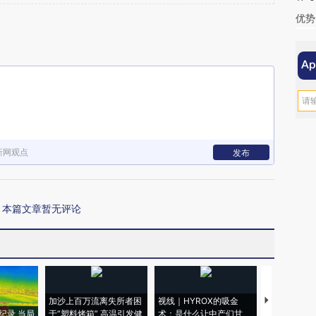
优势
新网观点
发布
本篇文章暂无评论
加沙上百万流离失所者困
视线｜HYROX的吸金
马航飞行员
纪录 当局
于“塑料烤箱” 高温引发健
术：是什么让中产们甘
粒摇头丸 尿