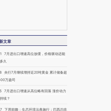
新文章
1
7月进出口增速高位放缓，价格驱动还能
多久
8
央行7月继续增持近20吨黄金 累计储备超
600万盎司
5
7月进出口增速从高位略有回落 涨价动力
持续？
07
下周前瞻：生态环境法典施行；巴西总统