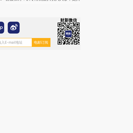
财新微信
跨国走私7万
视线｜被称为“蟑螂”的印
视线｜“入侵”还是“人道危
检体内含3种
度Z世代 用街头抗争将教
机”？难民潮撕裂西班牙
秘鲁纳斯