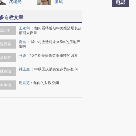
沈建光
张斌
电邮
多专栏文章
王永利
：
如何看待近期中美经济增长超
观分析
预期大反差
夏磊
：
城中村改造对未来5年的房地产
观视界
影响
张涛
：
10年期美债收益率扭转的因素
场观察
钟正生
：
中秋国庆消费复苏势头如何
胜市场
周君芝
：
年内的财政空间
本市场