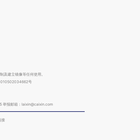
育部长拱下台
飞地休达
13人遇难
进第四届链博
【商旅对话】华住集团
技“链”接产
【特别呈现】寻找100种
CFO：不靠规模取胜，华
【特别呈
有意思的生活方式·第三对
住三大增长引擎是什么？
有意思的
复制及建立镜像等任何使用。
010502034662号
箱：laixin@caixin.com
链接