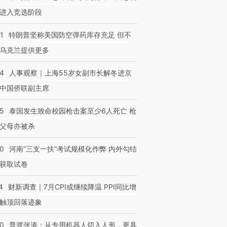
进入竞选阶段
1
特朗普坚称美国防空弹药库存充足 但不
乌克兰提供更多
24
人事观察｜上海55岁女副市长解冬进京
中国侨联副主席
45
泰国发生致命校园枪击案至少6人死亡 枪
父母亦被杀
40
河南“三支一扶”考试规模化作弊 内外勾结
获取试卷
4
财新调查｜7月CPI或继续降温 PPI同比增
触顶回落迹象
00
普渡张涛：从专用机器人切入人形，更具