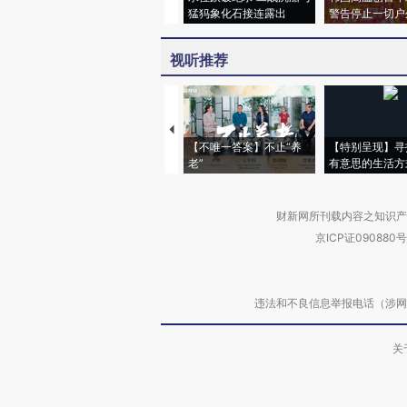
猛犸象化石接连露出
警告停止一切户
视听推荐
【不唯一答案】不止“养
【特别呈现】寻
老”
有意思的生活方
财新网所刊载内容之知识产
京ICP证090880号
违法和不良信息举报电话（涉网络暴力有
关