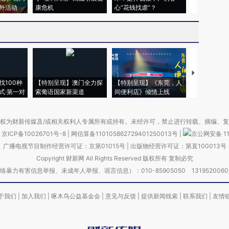
外活动
康危机
心“花钱找虐”？
毒品
【推广】走
找100种
【特别呈现】澳门全力探
【特别呈现】《东莞，人
会，让数智科
式·第一对
索葡语国家新渠道
间便利店》倾情上线
业
权为财新传媒及/或相关权利人专属所有或持有。未经许可，禁止进行转载、摘编、
京ICP备10026701号-8
|
网信算备110105862729401250013号
|
京公网安备 11
广播电视节目制作经营许可证：京第01015号
|
出版物经营许可证：第直100013号
Copyright 财新网 All Rights Reserved 版权所有 复制必究
害信息举报、未成年人举报、谣言信息）：010-85905050 13195200605 举报邮
于我们
|
加入我们
|
啄木鸟公益基金会
|
意见与反馈
|
提供新闻线索
|
联系我们
|
友情