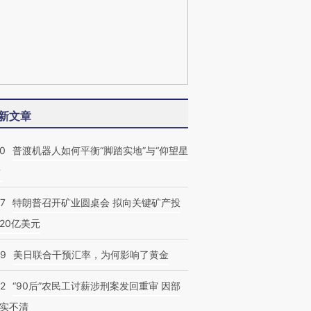
新文章
00
普渡机器人如何平衡“脚踏实地”与“仰望星
？
57
特朗普召开矿业圆桌会 拟向关键矿产投
20亿美元
09
美日联合干预汇率，为何影响了黄金
32
“90后”农民工讨薪涉刑案发回重审 因部
实不清