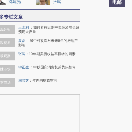
沈建光
张斌
电邮
多专栏文章
王永利
：
如何看待近期中美经济增长超
观分析
预期大反差
夏磊
：
城中村改造对未来5年的房地产
观视界
影响
张涛
：
10年期美债收益率扭转的因素
场观察
钟正生
：
中秋国庆消费复苏势头如何
胜市场
周君芝
：
年内的财政空间
本市场