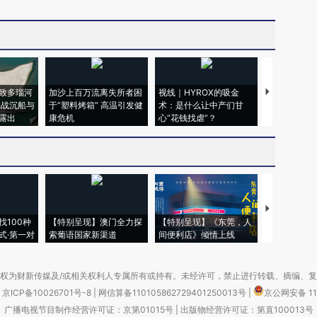
致多瑙河
加沙上百万流离失所者困
视线｜HYROX的吸金
马航飞行员
二战沉船与
于“塑料烤箱” 高温引发健
术：是什么让中产们甘
粒摇头丸 尿
露出
康危机
心“花钱找虐”？
毒品
【推广】走
找100种
【特别呈现】澳门全力探
【特别呈现】《东莞，人
会，让数智科
式·第一对
索葡语国家新渠道
间便利店》倾情上线
业
权为财新传媒及/或相关权利人专属所有或持有。未经许可，禁止进行转载、摘编、
京ICP备10026701号-8
|
网信算备110105862729401250013号
|
京公网安备 11
广播电视节目制作经营许可证：京第01015号
|
出版物经营许可证：第直100013号