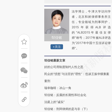
法学博士，牛津大学访问学
者，北京和昶律师事务所主
任，专业领域为刑事辩护，
2015年获得ALB评选
的"ALB2015年最佳女律
邹佳铭
师"称号；2017年被ALB评选
为“2017年中国十五佳诉讼律
+关注
师”。
邹佳铭最新文章
好的公司用制度制约人性之恶
民众的“愤怒”与法官的“理性”：也谈王振华猥亵案
量刑
瑞幸咖啡：冰山一角
邹佳铭：反腐的长期性和社会化
法庭上的“诚实”
邹佳铭：刑辩律师的是与非（下）