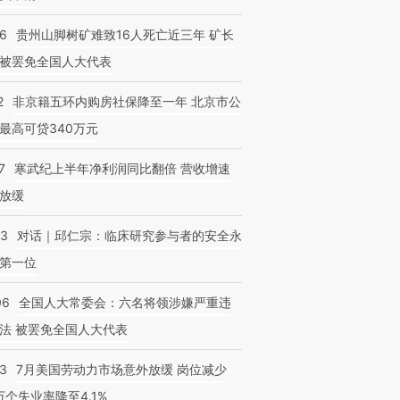
36
贵州山脚树矿难致16人死亡近三年 矿长
被罢免全国人大代表
2
非京籍五环内购房社保降至一年 北京市公
最高可贷340万元
7
寒武纪上半年净利润同比翻倍 营收增速
放缓
53
对话｜邱仁宗：临床研究参与者的安全永
第一位
06
全国人大常委会：六名将领涉嫌严重违
法 被罢免全国人大代表
43
7月美国劳动力市场意外放缓 岗位减少
3万个失业率降至4.1%