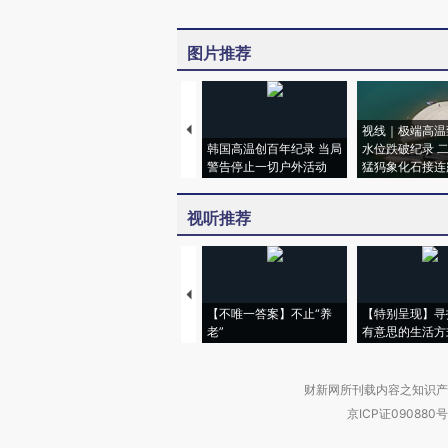
图片推荐
视线｜极端高温
韩国高温创百年纪录 当局
水位跌破纪录 
警告停止一切户外活动
猛犸象化石接连
视听推荐
【不唯一答案】不止“养
【特别呈现】寻
老”
有意思的生活方
财新网所刊载内容之知识产
京ICP证090880号