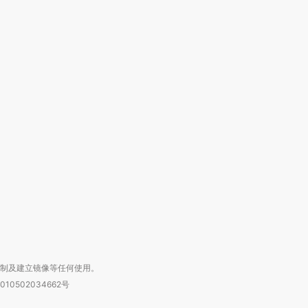
跨国走私7万
视线｜被称为“蟑螂”的印
视线｜“入侵”还是“人道危
检体内含3种
度Z世代 用街头抗争将教
机”？难民潮撕裂西班牙
秘鲁纳斯
育部长拱下台
飞地休达
13人遇难
进第四届链博
【商旅对话】华住集团
技“链”接产
【特别呈现】寻找100种
CFO：不靠规模取胜，华
【特别呈
有意思的生活方式·第三对
住三大增长引擎是什么？
有意思的
复制及建立镜像等任何使用。
010502034662号