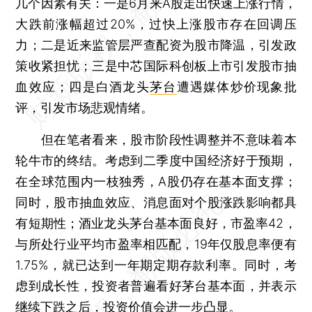
几个因素有关：一是6月来A股走出快速上涨行情，
大跌前涨幅超过20%，过快上涨股市存在回调压
力；二是近来监管层严查配资为股市降温，引发政
策收紧担忧；三是中芯国际科创板上市引发股市抽
血效应；四是白酒龙头
茅台
遭遇媒体炒价现象批
评，引发市场悲观情绪。
但在笔者看来，股市阶段性调整并不意味着本
轮牛市的终结。考虑到二季度中国经济好于预期，
在全球范围内一枝独秀，A股仍存在基本面支撑；
同时，股市抽血效应、消息面对个股涨跌影响都具
有短期性；酒业龙头茅台基本面良好，市盈率42，
与所处行业平均市盈率相匹配，19年仅股息率便有
1.75%，就已达到一年期定期存款利率。同时，考
虑到成长性，投资者普遍看好茅台基本面，并表示
继续下跌之后，投资价值会进一步凸显。