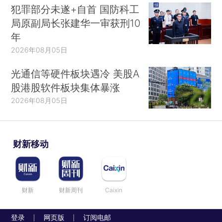
犯罪部分未遂+自首 国防科工
局原副局长张建华一审获刑10
年
2026年08月05日
光通信等硬件板块遇冷 美股A
股港股软件板块集体暴涨
2026年08月05日
财新移动
财新
财新周刊
Caixin
登录
网页版
订阅电邮
|
|