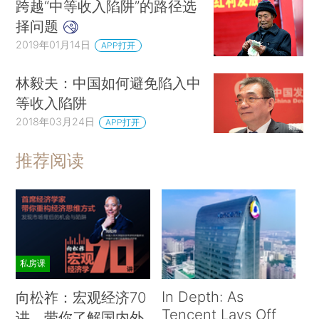
跨越“中等收入陷阱”的路径选
择问题
2019年01月14日
APP打开
林毅夫：中国如何避免陷入中
等收入陷阱
2018年03月24日
APP打开
推荐阅读
私房课
In Depth: As
向松祚：宏观经济70
Tencent Lays Off
讲，带你了解国内外