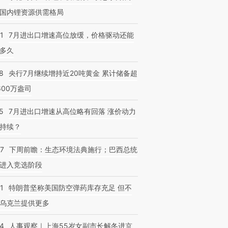
国内锂资源供需格局
1
7月进出口增速高位放缓，价格驱动还能
多久
8
央行7月继续增持近20吨黄金 累计储备超
600万盎司
5
7月进出口增速从高位略有回落 涨价动力
持续？
07
下周前瞻：生态环境法典施行；巴西总统
进入竞选阶段
1
特朗普坚称美国防空弹药库存充足 但不
乌克兰提供更多
24
人事观察｜上海55岁女副市长解冬进京