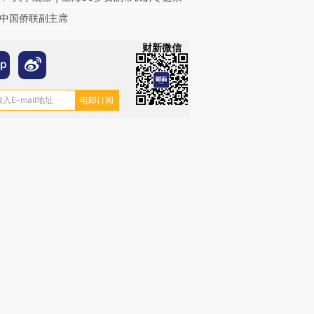
中国侨联副主席
财新微信
跨国走私7万
视线｜被称为“蟑螂”的印
视线｜“入侵”还是“人道危
检体内含3种
度Z世代 用街头抗争将教
机”？难民潮撕裂西班牙
秘鲁纳斯
育部长拱下台
飞地休达
13人遇难