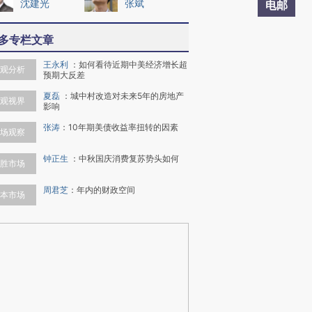
沈建光
张斌
电邮
多专栏文章
王永利
：
如何看待近期中美经济增长超
观分析
预期大反差
夏磊
：
城中村改造对未来5年的房地产
观视界
影响
张涛
：
10年期美债收益率扭转的因素
场观察
钟正生
：
中秋国庆消费复苏势头如何
胜市场
周君芝
：
年内的财政空间
本市场