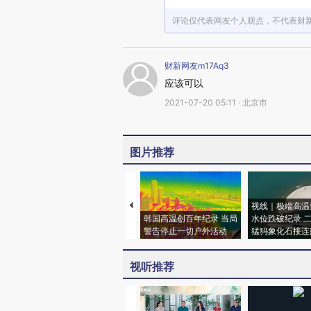
评论仅代表网友个人观点，不代表财
财新网友m17Aq3
应该可以
2021-07-20 05:11 · 北京市
图片推荐
视线｜极端高温
韩国高温创百年纪录 当局
水位跌破纪录 
警告停止一切户外活动
猛犸象化石接连
视听推荐