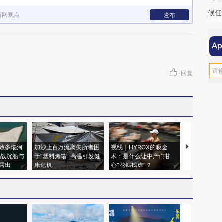
候任
新网观点
发布
·
回复
致多瑙河
加沙上百万流离失所者困
视线｜HYROX的吸金
马航飞行员
二战沉船与
于“塑料烤箱” 高温引发健
术：是什么让中产们甘
粒摇头丸 尿
露出
康危机
心“花钱找虐”？
毒品