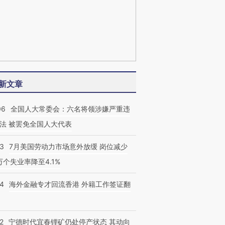
新文章
06
全国人大常委会：六名将领涉嫌严重违
法 被罢免全国人大代表
43
7月美国劳动力市场意外放缓 岗位减少
3万个失业率降至4.1%
14
海外金融专才回流香港 外籍工作签证翻
2
宁德时代宜春锂矿仍处停产状态 其动向