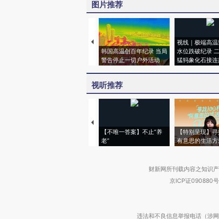
图片推荐
视线｜极端高温
韩国高温创百年纪录 当局
水位跌破纪录 
警告停止一切户外活动
猛犸象化石接连
视听推荐
【不唯一答案】不止“养
【特别呈现】寻
老”
有意思的生活方
财新网所刊载内容之知识产
京ICP证090880号
违法和不良信息举报电话（涉网络暴力有