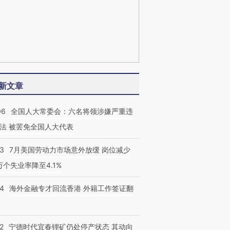
新文章
06
全国人大常委会：六名将领涉嫌严重违
法 被罢免全国人大代表
43
7月美国劳动力市场意外放缓 岗位减少
3万个失业率降至4.1%
14
海外金融专才回流香港 外籍工作签证翻
2
宁德时代宜春锂矿仍处停产状态 其动向