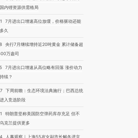
国内锂资源供需格局
1
7月进出口增速高位放缓，价格驱动还能
多久
8
央行7月继续增持近20吨黄金 累计储备超
600万盎司
5
7月进出口增速从高位略有回落 涨价动力
持续？
07
下周前瞻：生态环境法典施行；巴西总统
进入竞选阶段
1
特朗普坚称美国防空弹药库存充足 但不
乌克兰提供更多
24
人事观察｜上海55岁女副市长解冬进京