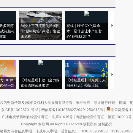
致多瑙河
加沙上百万流离失所者困
视线｜HYROX的吸金
马航飞行员
二战沉船与
于“塑料烤箱” 高温引发健
术：是什么让中产们甘
粒摇头丸 尿
露出
康危机
心“花钱找虐”？
毒品
【推广】走
找100种
【特别呈现】澳门全力探
【特别呈现】《东莞，人
会，让数智科
式·第一对
索葡语国家新渠道
间便利店》倾情上线
业
权为财新传媒及/或相关权利人专属所有或持有。未经许可，禁止进行转载、摘编、
京ICP备10026701号-8
|
网信算备110105862729401250013号
|
京公网安备 11
广播电视节目制作经营许可证：京第01015号
|
出版物经营许可证：第直100013号
Copyright 财新网 All Rights Reserved 版权所有 复制必究
害信息举报、未成年人举报、谣言信息）：010-85905050 13195200605 举报邮