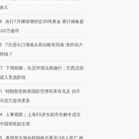
多久
8
央行7月继续增持近20吨黄金 累计储备超
600万盎司
5
7月进出口增速从高位略有回落 涨价动力
持续？
07
下周前瞻：生态环境法典施行；巴西总统
进入竞选阶段
1
特朗普坚称美国防空弹药库存充足 但不
乌克兰提供更多
24
人事观察｜上海55岁女副市长解冬进京
中国侨联副主席
45
泰国发生致命校园枪击案至少6人死亡 枪