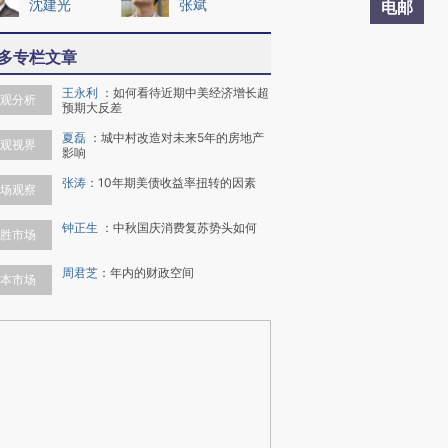
沈建光
张斌
电邮
多专栏文章
王永利
：
如何看待近期中美经济增长超
观分析
预期大反差
夏磊
：
城中村改造对未来5年的房地产
观视界
影响
张涛
：
10年期美债收益率扭转的因素
场观察
钟正生
：
中秋国庆消费复苏势头如何
胜市场
周君芝
：
年内的财政空间
本市场