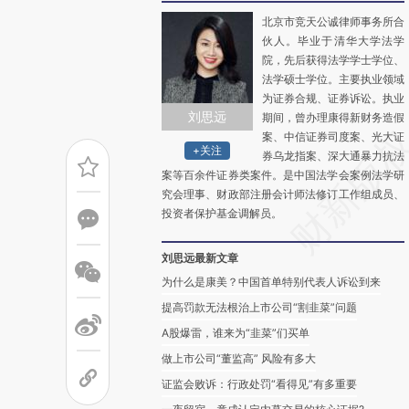
北京市竞天公诚律师事务所合
伙人。毕业于清华大学法学
院，先后获得法学学士学位、
法学硕士学位。主要执业领域
为证券合规、证券诉讼。执业
刘思远
期间，曾办理康得新财务造假
案、中信证券司度案、光大证
+关注
券乌龙指案、深大通暴力抗法
案等百余件证券类案件。是中国法学会案例法学研
究会理事、财政部注册会计师法修订工作组成员、
投资者保护基金调解员。
刘思远最新文章
为什么是康美？中国首单特别代表人诉讼到来
提高罚款无法根治上市公司“割韭菜”问题
A股爆雷，谁来为“韭菜”们买单
做上市公司“董监高” 风险有多大
证监会败诉：行政处罚“看得见”有多重要