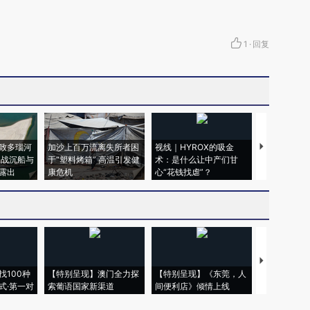
1
·
回复
致多瑙河
加沙上百万流离失所者困
视线｜HYROX的吸金
马航飞行员
二战沉船与
于“塑料烤箱” 高温引发健
术：是什么让中产们甘
粒摇头丸 尿
露出
康危机
心“花钱找虐”？
毒品
【推广】走
找100种
【特别呈现】澳门全力探
【特别呈现】《东莞，人
会，让数智科
式·第一对
索葡语国家新渠道
间便利店》倾情上线
业