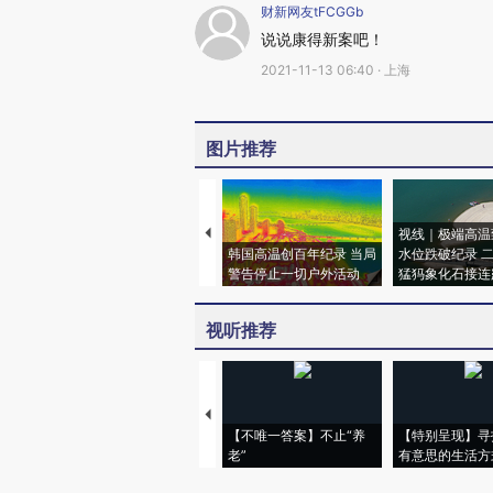
财新网友tFCGGb
说说康得新案吧！
2021-11-13 06:40 · 上海
图片推荐
视线｜极端高温
韩国高温创百年纪录 当局
水位跌破纪录 
警告停止一切户外活动
猛犸象化石接连
视听推荐
【不唯一答案】不止“养
【特别呈现】寻
老”
有意思的生活方