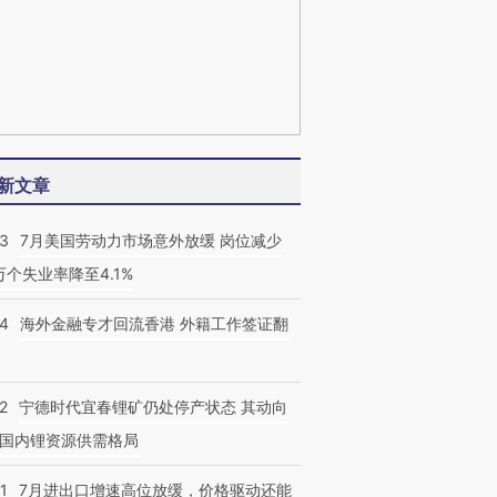
新文章
43
7月美国劳动力市场意外放缓 岗位减少
3万个失业率降至4.1%
14
海外金融专才回流香港 外籍工作签证翻
2
宁德时代宜春锂矿仍处停产状态 其动向
国内锂资源供需格局
1
7月进出口增速高位放缓，价格驱动还能