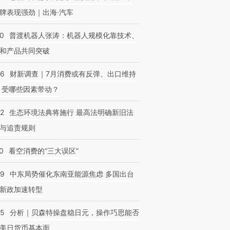
牌表现强劲｜出海·汽车
00
普渡机器人张涛：机器人规模化靠技术、
和产品共同突破
56
财新调查｜7月消费或有反弹、出口维持
 受哪些因素带动？
42
生态环境法典将施行 最高法明确新旧法
与追责规则
0
看空消费的“三大误区”
59
中东局势催化东南亚能源焦虑 多国出台
新政加速转型
05
分析｜贝森特操盘稳日元，操作巧思能否
美日货币基本面