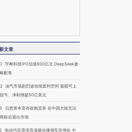
新文章
0
宇树科技IPO估值600亿元 DeepSeek参
略配售
22
油气市场剧烈波动现套利空间 嘉能可上
扭亏、净利增超50亿美元
6
贝恩资本宣布收购贡茶 在中国大陆无法
商标后退出市场
6
电动汽车需求高涨驱动澳洲车市增长 中