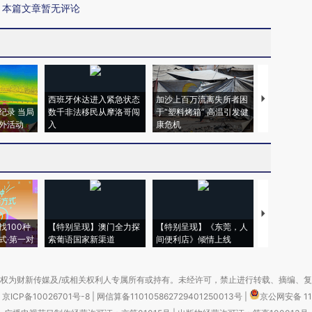
本篇文章暂无评论
西班牙休达进入紧急状态
加沙上百万流离失所者困
视线｜HYR
纪录 当局
数千非法移民从摩洛哥闯
于“塑料烤箱” 高温引发健
术：是什么
外活动
入
康危机
心“花钱找虐
【推广】走
找100种
【特别呈现】澳门全力探
【特别呈现】《东莞，人
会，让数智科
式·第一对
索葡语国家新渠道
间便利店》倾情上线
业
权为财新传媒及/或相关权利人专属所有或持有。未经许可，禁止进行转载、摘编、
京ICP备10026701号-8
|
网信算备110105862729401250013号
|
京公网安备 11