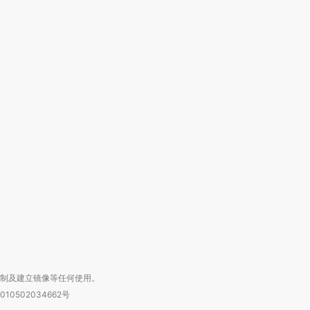
OX的吸金
马航飞行员跨国走私7万
视线｜被称为“蟑螂”的印
让中产们甘
粒摇头丸 尿检体内含3种
度Z世代 用街头抗争将教
秘鲁纳斯
”？
毒品
育部长拱下台
13人遇难
进第四届链博
【商旅对话】华住集团
技“链”接产
【特别呈现】寻找100种
CFO：不靠规模取胜，华
【特别呈
有意思的生活方式·第三对
住三大增长引擎是什么？
有意思的
复制及建立镜像等任何使用。
010502034662号