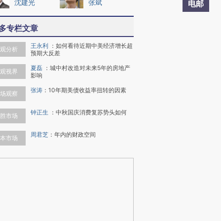
沈建光
张斌
电邮
多专栏文章
王永利
：
如何看待近期中美经济增长超
观分析
预期大反差
夏磊
：
城中村改造对未来5年的房地产
观视界
影响
张涛
：
10年期美债收益率扭转的因素
场观察
钟正生
：
中秋国庆消费复苏势头如何
胜市场
周君芝
：
年内的财政空间
本市场