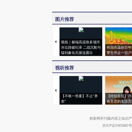
图片推荐
视线｜极端高温致多瑙河
水位跌破纪录 二战沉船与
韩国高温创百年
猛犸象化石接连露出
警告停止一切户
视听推荐
【不唯一答案】不止“养
【特别呈现】寻
老”
有意思的生活方
财新网所刊载内容之知识产
京ICP证090880号