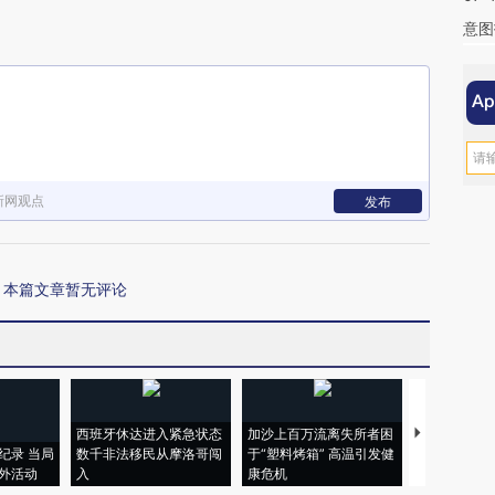
意图
新网观点
发布
本篇文章暂无评论
西班牙休达进入紧急状态
加沙上百万流离失所者困
视线｜HYR
纪录 当局
数千非法移民从摩洛哥闯
于“塑料烤箱” 高温引发健
术：是什么
外活动
入
康危机
心“花钱找虐