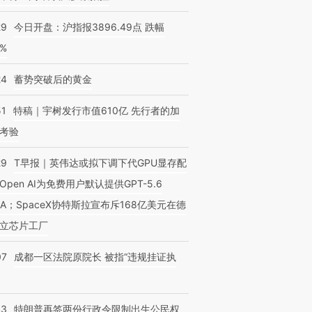
29
今日开盘：沪指报3896.49点 跌幅
0%
24
蓄势突破后的黄金
51
特稿｜宇树发行市值610亿 先行者的加
考验
29
T早报｜英伟达或拟下调下代GPU显存配
Open AI为免费用户默认提供GPT-5.6
NA；SpaceX协特斯拉宣布斥168亿美元在德
立芯片工厂
07
成都一区法院原院长 被指“违规挂证执
43
特朗普再签两份行政令限制出生公民权