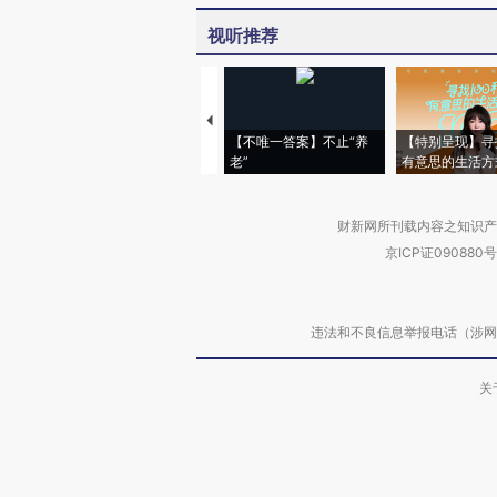
视听推荐
【不唯一答案】不止“养
【特别呈现】寻
老”
有意思的生活方
财新网所刊载内容之知识产
京ICP证090880号
违法和不良信息举报电话（涉网络暴力有
关