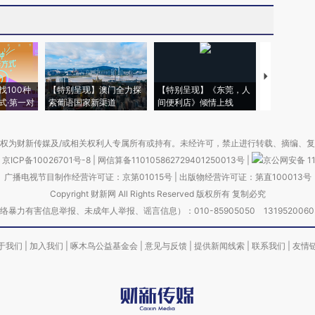
【推广】走
找100种
【特别呈现】澳门全力探
【特别呈现】《东莞，人
会，让数智科
式·第一对
索葡语国家新渠道
间便利店》倾情上线
业
权为财新传媒及/或相关权利人专属所有或持有。未经许可，禁止进行转载、摘编、
京ICP备10026701号-8
|
网信算备110105862729401250013号
|
京公网安备 11
广播电视节目制作经营许可证：京第01015号
|
出版物经营许可证：第直100013号
Copyright 财新网 All Rights Reserved 版权所有 复制必究
害信息举报、未成年人举报、谣言信息）：010-85905050 13195200605 举报邮
于我们
|
加入我们
|
啄木鸟公益基金会
|
意见与反馈
|
提供新闻线索
|
联系我们
|
友情