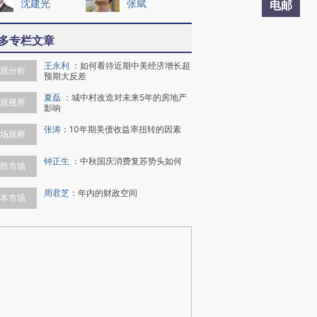
沈建光
张斌
电邮
多专栏文章
王永利
：
如何看待近期中美经济增长超
观分析
预期大反差
夏磊
：
城中村改造对未来5年的房地产
观视界
影响
张涛
：
10年期美债收益率扭转的因素
场观察
钟正生
：
中秋国庆消费复苏势头如何
胜市场
周君芝
：
年内的财政空间
本市场