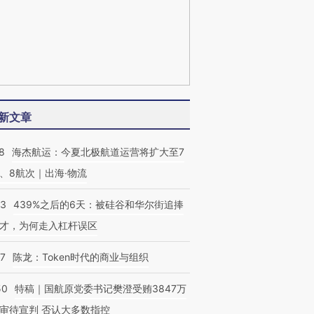
新文章
8
海杰航运：今夏北极航道运营将扩大至7
、8航次｜出海·物流
53
439%之后的6天：被硅谷和华尔街追捧
才，为何走入杠杆误区
07
陈龙：Token时代的商业与组织
50
特稿｜国航原党委书记樊澄受贿3847万
审待宣判 否认大多数指控