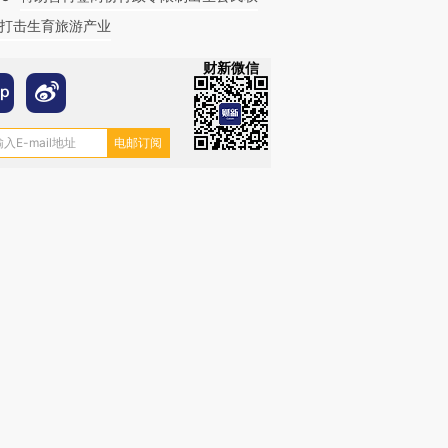
打击生育旅游产业
财新微信
OX的吸金
马航飞行员跨国走私7万
视线｜被称为“蟑螂”的印
让中产们甘
粒摇头丸 尿检体内含3种
度Z世代 用街头抗争将教
秘鲁纳斯
”？
毒品
育部长拱下台
13人遇难