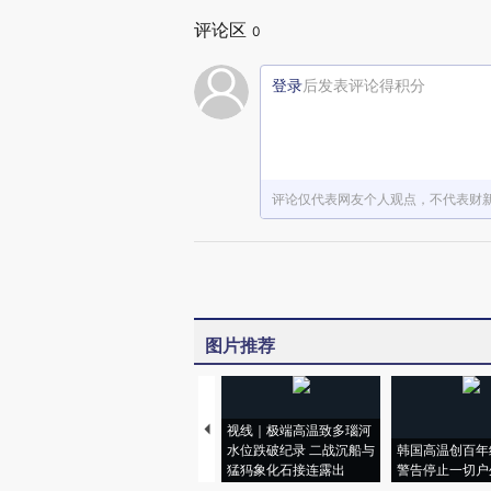
评论区
0
登录
后发表评论得积分
评论仅代表网友个人观点，不代表财
图片推荐
视线｜极端高温致多瑙河
水位跌破纪录 二战沉船与
韩国高温创百年
猛犸象化石接连露出
警告停止一切户