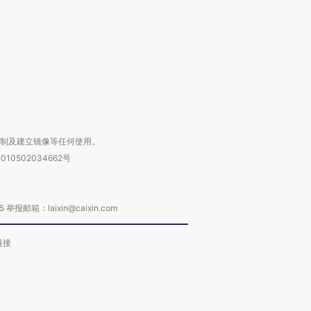
进第四届链博
【商旅对话】华住集团
技“链”接产
【特别呈现】寻找100种
CFO：不靠规模取胜，华
【特别呈
有意思的生活方式·第三对
住三大增长引擎是什么？
有意思的
复制及建立镜像等任何使用。
010502034662号
箱：laixin@caixin.com
链接