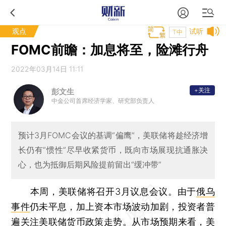
观点
试听
T中
FOMC前瞻：加息将至，险滩行舟
2022年03月14日 11:11
+关注
彭文生
中金公司首席经济学家、研究部负责人
预计3月FOMC会议的基调“偏鹰”，美联储将趁经济增
长仍有“惯性”尽早收紧货币，既向市场展现抗通胀决
心，也为抵御后期风险提前留出“缓冲带”
本周，美联储将召开3月议息会议。由于
俄乌
事件
仍未平息，加上资本市场波动加剧，投资者普
遍关注美联储货币政策走势。从市场预期来看，美