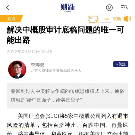
观点
试听
T中
解决中概股审计底稿问题的唯一可
能出路
2022年03月14日 13:48
+关注
李寿双
北京大成律师事务所高级合伙人
要回到过去中美解决争端的传统思维模式上来，通俗
讲就是“给中国面子，给美国里子”
美国证监会(SEC)将5家中概股公司列入
有退市
风险的清单
，包括百济神州、百胜中国、再鼎医
药、盛美半导体、和黄医药。根据美国证监会此前