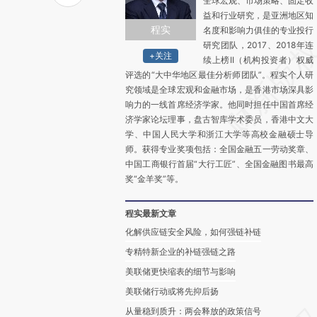
全球宏观、市场策略、固定收
益和行业研究，是亚洲地区知
程实
名度和影响力俱佳的专业投行
研究团队，2017、2018年连
+关注
续上榜II（机构投资者）权威
评选的“大中华地区最佳分析师团队”。程实个人研
究领域是全球宏观和金融市场，是香港市场深具影
响力的一线首席经济学家。他同时担任中国首席经
济学家论坛理事，盘古智库学术委员，香港中文大
学、中国人民大学和浙江大学等高校金融硕士导
师。获得专业奖项包括：全国金融五一劳动奖章、
中国工商银行首届“大行工匠”、全国金融图书最高
奖“金羊奖”等。
程实最新文章
化解供应链安全风险，如何强链补链
专精特新企业的补链强链之路
美联储更快缩表的细节与影响
美联储行动或将先抑后扬
从量稳到质升：两会释放的政策信号