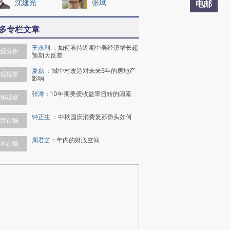
沈建光
张斌
电邮
多专栏文章
王永利
：
如何看待近期中美经济增长超
观分析
预期大反差
夏磊
：
城中村改造对未来5年的房地产
观视界
影响
张涛
：
10年期美债收益率扭转的因素
场观察
钟正生
：
中秋国庆消费复苏势头如何
胜市场
周君芝
：
年内的财政空间
本市场