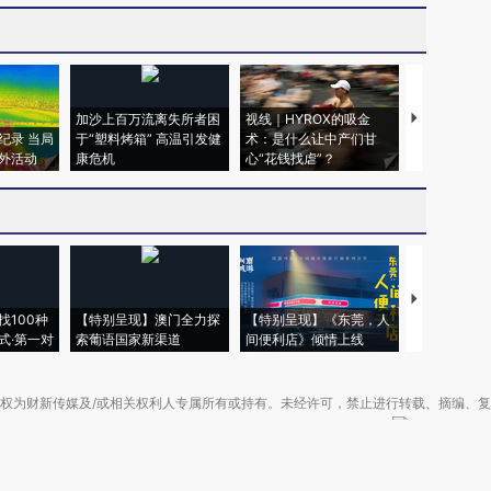
加沙上百万流离失所者困
视线｜HYROX的吸金
马航飞行员
纪录 当局
于“塑料烤箱” 高温引发健
术：是什么让中产们甘
粒摇头丸 尿
外活动
康危机
心“花钱找虐”？
毒品
【推广】走
找100种
【特别呈现】澳门全力探
【特别呈现】《东莞，人
会，让数智科
式·第一对
索葡语国家新渠道
间便利店》倾情上线
业
权为财新传媒及/或相关权利人专属所有或持有。未经许可，禁止进行转载、摘编、
京ICP备10026701号-8
|
网信算备110105862729401250013号
|
京公网安备 11
广播电视节目制作经营许可证：京第01015号
|
出版物经营许可证：第直100013号
Copyright 财新网 All Rights Reserved 版权所有 复制必究