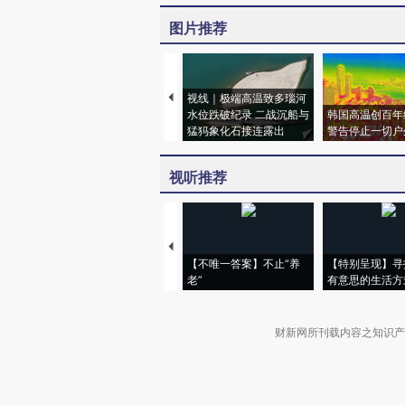
图片推荐
视线｜极端高温致多瑙河
水位跌破纪录 二战沉船与
韩国高温创百年
猛犸象化石接连露出
警告停止一切户
视听推荐
【不唯一答案】不止“养
【特别呈现】寻
老”
有意思的生活方
财新网所刊载内容之知识产
京ICP证090880号