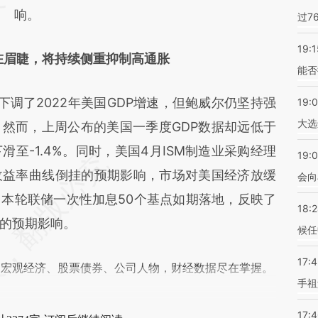
响。
过7
19:1
在眉睫，将持续侧重抑制高通胀
能否
了2022年美国GDP增速，但鲍威尔仍坚持强
19:
大选
然而，上周公布的美国一季度GDP数据却远低于
滑至-1.4%。同时，美国4月ISM制造业采购经理
19:0
收益率曲线倒挂的预期影响，市场对美国经济放缓
会向
本轮联储一次性加息50个基点如期落地，反映了
18:
的预期影响。
候任
17:
阅宏观经济、股票债券、公司人物，财经数据尽在掌握。
手祖
17: