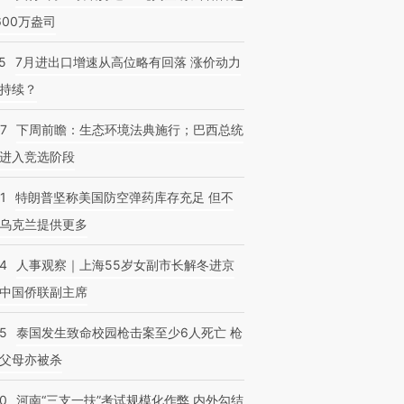
600万盎司
5
7月进出口增速从高位略有回落 涨价动力
持续？
07
下周前瞻：生态环境法典施行；巴西总统
进入竞选阶段
1
特朗普坚称美国防空弹药库存充足 但不
乌克兰提供更多
24
人事观察｜上海55岁女副市长解冬进京
中国侨联副主席
45
泰国发生致命校园枪击案至少6人死亡 枪
父母亦被杀
40
河南“三支一扶”考试规模化作弊 内外勾结