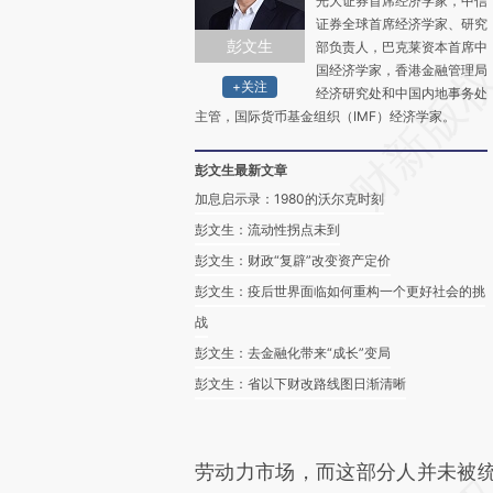
光大证券首席经济学家，中信
证券全球首席经济学家、研究
彭文生
部负责人，巴克莱资本首席中
国经济学家，香港金融管理局
+关注
经济研究处和中国内地事务处
主管，国际货币基金组织（IMF）经济学家。
彭文生最新文章
加息启示录：1980的沃尔克时刻
彭文生：流动性拐点未到
彭文生：财政“复辟”改变资产定价
彭文生：疫后世界面临如何重构一个更好社会的挑
战
彭文生：去金融化带来“成长”变局
彭文生：省以下财改路线图日渐清晰
劳动力市场，而这部分人并未被