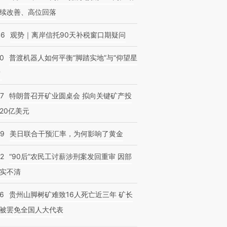
续改善、高位回落
46
观势｜离岸信托90天补税窗口期疑问
00
普渡机器人如何平衡“脚踏实地”与“仰望星
？
57
特朗普召开矿业圆桌会 拟向关键矿产投
20亿美元
09
美日联合干预汇率，为何影响了黄金
32
“90后”农民工讨薪涉刑案发回重审 因部
实不清
36
贵州山脚树矿难致16人死亡近三年 矿长
被罢免全国人大代表