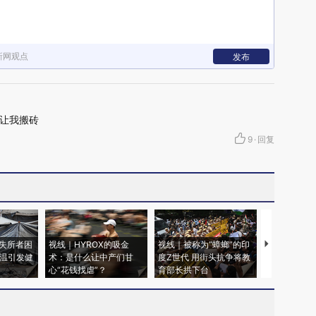
新网观点
发布
让我搬砖
9
·
回复
失所者困
视线｜HYROX的吸金
视线｜被称为“蟑螂”的印
视线｜“入侵
高温引发健
术：是什么让中产们甘
度Z世代 用街头抗争将教
机”？难民潮
心“花钱找虐”？
育部长拱下台
飞地休达