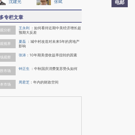
沈建光
张斌
电邮
多专栏文章
王永利
：
如何看待近期中美经济增长超
观分析
预期大反差
夏磊
：
城中村改造对未来5年的房地产
观视界
影响
张涛
：
10年期美债收益率扭转的因素
场观察
钟正生
：
中秋国庆消费复苏势头如何
胜市场
周君芝
：
年内的财政空间
本市场