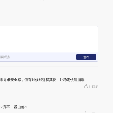
新网观点
发布
来寻求安全感，但有时候却适得其反，让稳定快速崩塌
1
·
回复
？拜耳，孟山都？