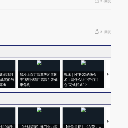
3
·
回复
3
·
回复
致多瑙河
加沙上百万流离失所者困
视线｜HYROX的吸金
马航飞行员
二战沉船与
于“塑料烤箱” 高温引发健
术：是什么让中产们甘
粒摇头丸 尿
露出
康危机
心“花钱找虐”？
毒品
【推广】走
找100种
【特别呈现】澳门全力探
【特别呈现】《东莞，人
会，让数智科