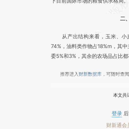
下目前国际市场的粮食供求格局。
二
从产出结构来看，玉米、小麦
74%，油料类作物占18%m，其
委5%和3%，其余的农场品占比都
推荐进入
财新数据库
，可随时查
本文共计
登录
后
财新通会