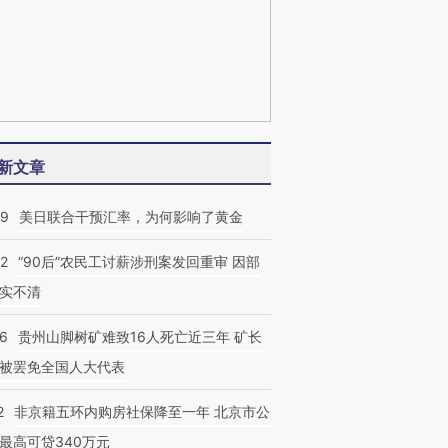
新文章
09
美日联合干预汇率，为何影响了黄金
32
“90后”农民工讨薪涉刑案发回重审 因部
实不清
36
贵州山脚树矿难致16人死亡近三年 矿长
被罢免全国人大代表
2
非京籍五环内购房社保降至一年 北京市公
最高可贷340万元