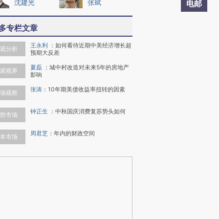
沈建光
张斌
电邮
多专栏文章
王永利
：
如何看待近期中美经济增长超
观分析
预期大反差
夏磊
：
城中村改造对未来5年的房地产
观视界
影响
张涛
：
10年期美债收益率扭转的因素
场观察
钟正生
：
中秋国庆消费复苏势头如何
胜市场
周君芝
：
年内的财政空间
本市场