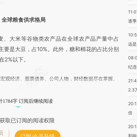
11:0
、全球粮食供求格局
逐季
10:
、大米等谷物类农产品在全球农产品产量中占
远是
中主要是大豆，占10%。此外，糖和棉花的占比分别
08:
在2%以下。
纪违
阅宏观经济、股票债券、公司人物，财经数据尽在掌握。
21:
2.
1784字 订阅后继续阅读
20:
倍
获取已订阅的阅读权限
20:1
员
影响
订阅/会员升级