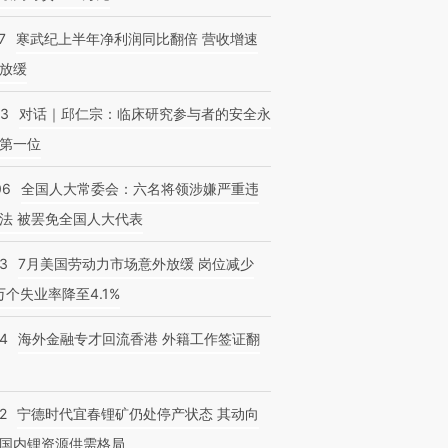
7
寒武纪上半年净利润同比翻倍 营收增速
放缓
53
对话｜邱仁宗：临床研究参与者的安全永
第一位
06
全国人大常委会：六名将领涉嫌严重违
法 被罢免全国人大代表
43
7月美国劳动力市场意外放缓 岗位减少
3万个失业率降至4.1%
14
海外金融专才回流香港 外籍工作签证翻
2
宁德时代宜春锂矿仍处停产状态 其动向
国内锂资源供需格局