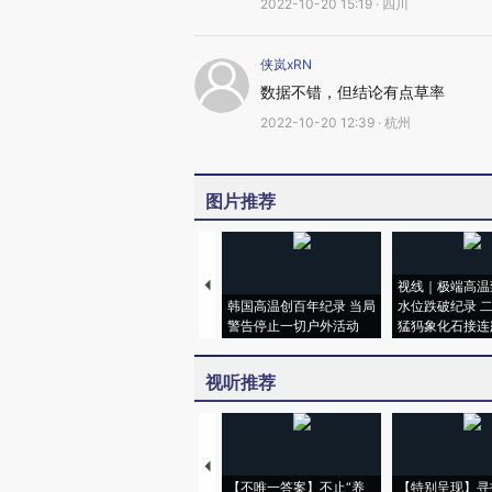
2022-10-20 15:19 · 四川
侠岚xRN
数据不错，但结论有点草率
2022-10-20 12:39 · 杭州
图片推荐
视线｜极端高温
韩国高温创百年纪录 当局
水位跌破纪录 
警告停止一切户外活动
猛犸象化石接连
视听推荐
【不唯一答案】不止“养
【特别呈现】寻