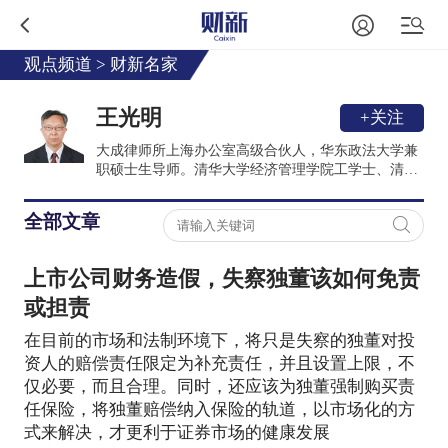
观点频道
>
财新名家
王光明
+关注
大成律师所上海办公室高级合伙人，华东政法大学兼
职硕士生导师。清华大学经济管理学院工学士、清华
大学法学院法学硕士。律师从业23年，先后担任厦门
九信律师事务所主任、大成律师所上海分所执行主任
全部文章
等职。
上市公司财务造假，失察独董该如何免责
或担责
在目前的市场和法制环境下，将只是失察的独董对投
资人的赔偿责任限定为补充责任，并且设置上限，不
仅必要，而且合理。同时，还应该为独董强制购买责
任保险，将独董赔偿纳入保险的轨道，以市场化的方
式来解决，才更利于证券市场的健康发展