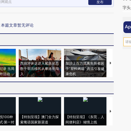
新网观点
发布
字头
本篇文章暂无评论
西班牙休达进入紧急状态
加沙上百万流离失所者困
视线｜HYR
纪录 当局
数千非法移民从摩洛哥闯
于“塑料烤箱” 高温引发健
术：是什么
外活动
入
康危机
心“花钱找虐
【推广】走
找100种
【特别呈现】澳门全力探
【特别呈现】《东莞，人
会，让数智科
式·第一对
索葡语国家新渠道
间便利店》倾情上线
业