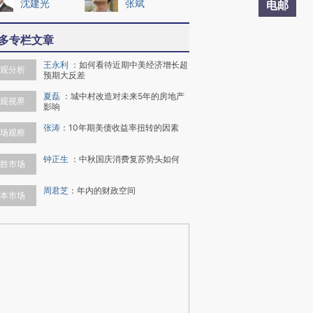
沈建光
张斌
电邮
多专栏文章
王永利
：
如何看待近期中美经济增长超
观分析
预期大反差
夏磊
：
城中村改造对未来5年的房地产
观视界
影响
张涛
：
10年期美债收益率扭转的因素
场观察
钟正生
：
中秋国庆消费复苏势头如何
胜市场
周君芝
：
年内的财政空间
本市场