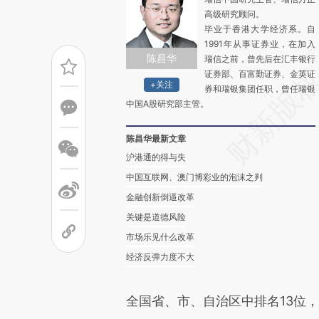
高级研究顾问。
毕业于香港大学经济系。自
1991年从事证券业，在加入
陈昌华
瑞信之前，曾先后在汇丰银行
证券部、百富勤证券、金英证
+关注
券和瑞银集团任职，曾任瑞银
中国A股研究部主管。
陈昌华最新文章
沪港通的得与失
中国互联网、澳门博彩业的泡沫之判
金融创新倒逼改革
关键是道德风险
市场乐见什么改革
经济反弹力度不大
全国省、市、自治区中排名13位，占