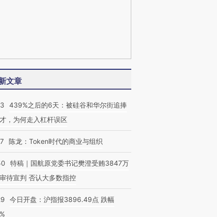
新文章
53
439%之后的6天：被硅谷和华尔街追捧
才，为何走入杠杆误区
07
陈龙：Token时代的商业与组织
50
特稿｜国航原党委书记樊澄受贿3847万
审待宣判 否认大多数指控
29
今日开盘：沪指报3896.49点 跌幅
0%