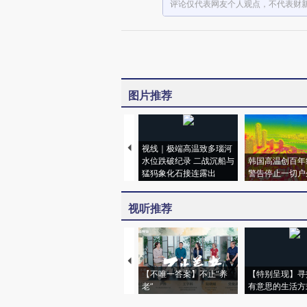
评论仅代表网友个人观点，不代表财
图片推荐
视线｜极端高温致多瑙河
水位跌破纪录 二战沉船与
韩国高温创百年
猛犸象化石接连露出
警告停止一切户
视听推荐
【不唯一答案】不止“养
【特别呈现】寻
老”
有意思的生活方