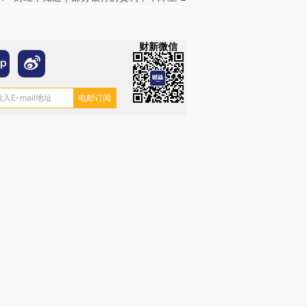
财新微信
OX的吸金
马航飞行员跨国走私7万
视线｜被称为“蟑螂”的印
让中产们甘
粒摇头丸 尿检体内含3种
度Z世代 用街头抗争将教
秘鲁纳斯
”？
毒品
育部长拱下台
13人遇难
进第四届链博
【商旅对话】华住集团
技“链”接产
【特别呈现】寻找100种
CFO：不靠规模取胜，华
【特别呈
有意思的生活方式·第三对
住三大增长引擎是什么？
有意思的