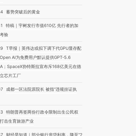
24
蓄势突破后的黄金
51
特稿｜宇树发行市值610亿 先行者的加
考验
29
T早报｜英伟达或拟下调下代GPU显存配
Open AI为免费用户默认提供GPT-5.6
NA；SpaceX协特斯拉宣布斥168亿美元在德
立芯片工厂
07
成都一区法院原院长 被指“违规挂证执
43
特朗普再签两份行政令限制出生公民权
打击生育旅游产业
37
财经早知道｜部分银行房贷利率，降至“2