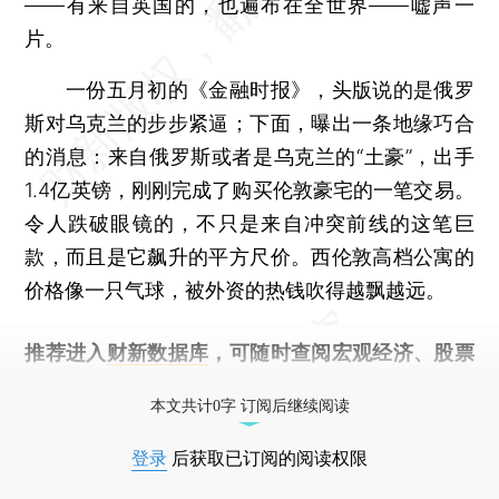
——有来自英国的，也遍布在全世界——嘘声一
片。
一份五月初的《金融时报》，头版说的是俄罗
斯对乌克兰的步步紧逼；下面，曝出一条地缘巧合
的消息：来自俄罗斯或者是乌克兰的“土豪”，出手
1.4亿英镑，刚刚完成了购买伦敦豪宅的一笔交易。
令人跌破眼镜的，不只是来自冲突前线的这笔巨
款，而且是它飙升的平方尺价。西伦敦高档公寓的
价格像一只气球，被外资的热钱吹得越飘越远。
推荐进入
财新数据库
，可随时查阅宏观经济、股票
债券、公司人物，财经数据尽在掌握。
本文共计0字 订阅后继续阅读
登录
后获取已订阅的阅读权限