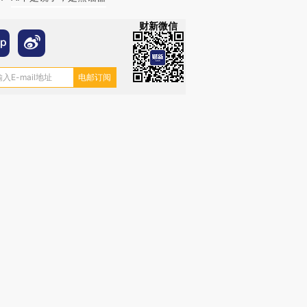
财新微信
跨国走私7万
视线｜被称为“蟑螂”的印
视线｜“入侵”还是“人道危
检体内含3种
度Z世代 用街头抗争将教
机”？难民潮撕裂西班牙
秘鲁纳斯
育部长拱下台
飞地休达
13人遇难