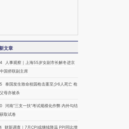
新文章
24
人事观察｜上海55岁女副市长解冬进京
中国侨联副主席
45
泰国发生致命校园枪击案至少6人死亡 枪
父母亦被杀
40
河南“三支一扶”考试规模化作弊 内外勾结
获取试卷
4
财新调查｜7月CPI或继续降温 PPI同比增