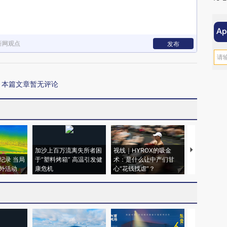
新网观点
发布
本篇文章暂无评论
加沙上百万流离失所者困
视线｜HYROX的吸金
马航飞行员
纪录 当局
于“塑料烤箱” 高温引发健
术：是什么让中产们甘
粒摇头丸 尿
外活动
康危机
心“花钱找虐”？
毒品