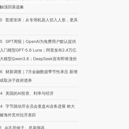
触顶回落迹象
00
普渡张涛：从专用机器人切入人形，更具
55
GPT周报｜OpenAI为免费用户默认提供
入门模型GPT-5.6 Luna；阿里发布2.4万亿
大模型Qwen3.8；DeepSeek宣布即将涨价
46
财新调查｜7月金融数据季节性承压 新增
或取决于政府债券
44
美国的AI投资、利率与经济
44
字节跳动开全员会复盘AI业务进展 称大
被海外竞对拉开差距
1
AI不是镜子，是蒸馏器