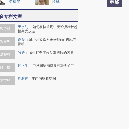
沈建光
张斌
电邮
多专栏文章
王永利
：
如何看待近期中美经济增长超
观分析
预期大反差
夏磊
：
城中村改造对未来5年的房地产
观视界
影响
张涛
：
10年期美债收益率扭转的因素
场观察
钟正生
：
中秋国庆消费复苏势头如何
胜市场
周君芝
：
年内的财政空间
本市场