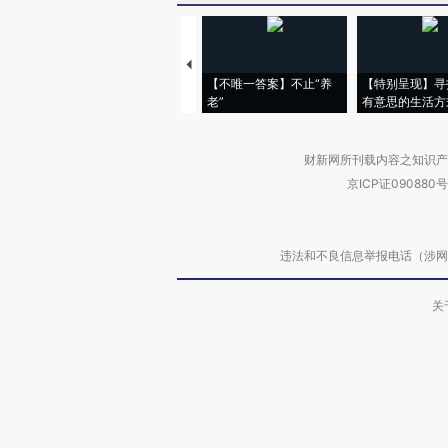
【不唯一答案】不止“养
【特别呈现】寻
老”
有意思的生活方
财新网所刊载内容之知识产
京ICP证090880号
违法和不良信息举报电话（涉网络暴力有
关