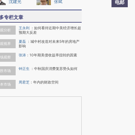
沈建光
张斌
电邮
多专栏文章
王永利
：
如何看待近期中美经济增长超
观分析
预期大反差
夏磊
：
城中村改造对未来5年的房地产
观视界
影响
张涛
：
10年期美债收益率扭转的因素
场观察
钟正生
：
中秋国庆消费复苏势头如何
胜市场
周君芝
：
年内的财政空间
本市场