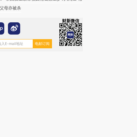
父母亦被杀
财新微信
跨国走私7万
视线｜被称为“蟑螂”的印
视线｜“入侵”还是“人道危
检体内含3种
度Z世代 用街头抗争将教
机”？难民潮撕裂西班牙
秘鲁纳斯
育部长拱下台
飞地休达
13人遇难