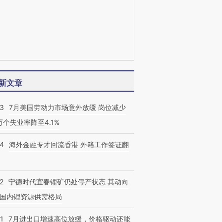
新文章
43
7月美国劳动力市场意外放缓 岗位减少
3万个失业率降至4.1%
14
海外金融专才回流香港 外籍工作签证翻
2
宁德时代宜春锂矿仍处停产状态 其动向
国内锂资源供需格局
1
7月进出口增速高位放缓，价格驱动还能