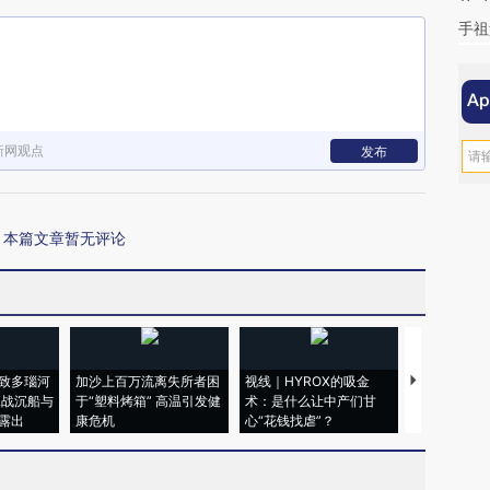
手祖
新网观点
发布
本篇文章暂无评论
致多瑙河
加沙上百万流离失所者困
视线｜HYROX的吸金
马航飞行员
二战沉船与
于“塑料烤箱” 高温引发健
术：是什么让中产们甘
粒摇头丸 尿
露出
康危机
心“花钱找虐”？
毒品