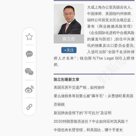
大成上海办公室高级合伙人、
中国律师、美国纽约州律师、
福特公司前亚太区合规总监，
著有《商业贿赂风险管理》
《企业国际化进程中合规风险
陈立彤
的爆发与防控》;担任中兴康
讯的独董及出口委员会委员;
+关注
入选司法部“全国千名涉外律
师人才名单”；钱伯斯与The Legal 500上榜律
师。
陈立彤最新文章
美国买房不交遗产税，如何操作
要么做税务筹划要么被“薅羊毛”：从曹德旺看美国
弃籍税
新冠肺炎疫情下的“不可抗力”及证明
2020特朗普能否连任？中企如何应对其风险？
中国也有长臂管辖，和美国比，哪个手更长