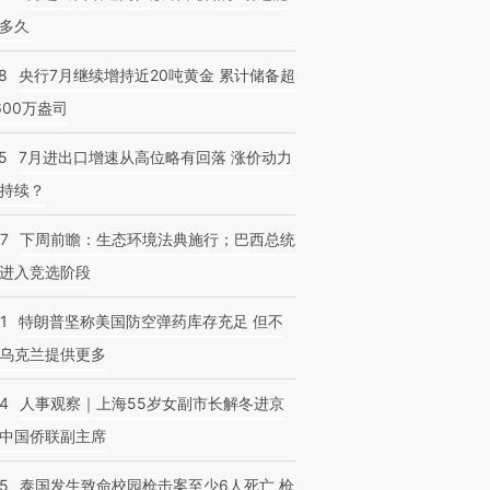
多久
8
央行7月继续增持近20吨黄金 累计储备超
600万盎司
5
7月进出口增速从高位略有回落 涨价动力
持续？
07
下周前瞻：生态环境法典施行；巴西总统
进入竞选阶段
1
特朗普坚称美国防空弹药库存充足 但不
乌克兰提供更多
24
人事观察｜上海55岁女副市长解冬进京
中国侨联副主席
45
泰国发生致命校园枪击案至少6人死亡 枪