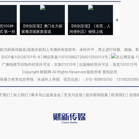
【推广】走
找100种
【特别呈现】澳门全力探
【特别呈现】《东莞，人
会，让数智科
式·第一对
索葡语国家新渠道
间便利店》倾情上线
业
权为财新传媒及/或相关权利人专属所有或持有。未经许可，禁止进行转载、摘编、
京ICP备10026701号-8
|
网信算备110105862729401250013号
|
京公网安备 11
广播电视节目制作经营许可证：京第01015号
|
出版物经营许可证：第直100013号
Copyright 财新网 All Rights Reserved 版权所有 复制必究
害信息举报、未成年人举报、谣言信息）：010-85905050 13195200605 举报邮
于我们
|
加入我们
|
啄木鸟公益基金会
|
意见与反馈
|
提供新闻线索
|
联系我们
|
友情