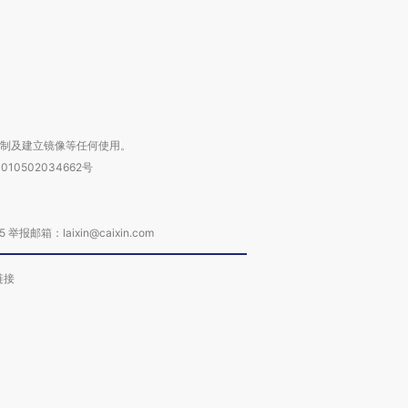
进第四届链博
【商旅对话】华住集团
技“链”接产
【特别呈现】寻找100种
CFO：不靠规模取胜，华
【特别呈
有意思的生活方式·第三对
住三大增长引擎是什么？
有意思的
复制及建立镜像等任何使用。
010502034662号
箱：laixin@caixin.com
链接