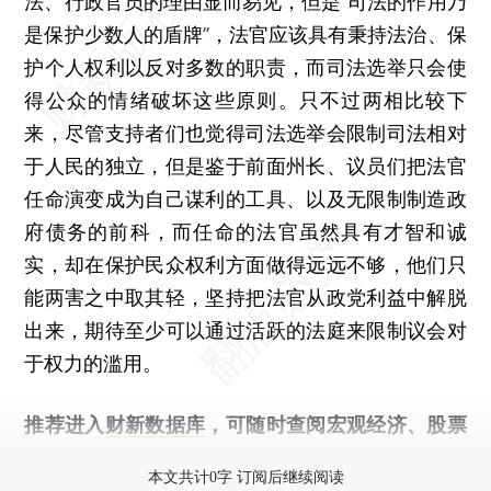
法、行政官员的理由显而易见，但是“司法的作用乃
是保护少数人的盾牌”，法官应该具有秉持法治、保
护个人权利以反对多数的职责，而司法选举只会使
得公众的情绪破坏这些原则。只不过两相比较下
来，尽管支持者们也觉得司法选举会限制司法相对
于人民的独立，但是鉴于前面州长、议员们把法官
任命演变成为自己谋利的工具、以及无限制制造政
府债务的前科，而任命的法官虽然具有才智和诚
实，却在保护民众权利方面做得远远不够，他们只
能两害之中取其轻，坚持把法官从政党利益中解脱
出来，期待至少可以通过活跃的法庭来限制议会对
于权力的滥用。
推荐进入
财新数据库
，可随时查阅宏观经济、股票
债券、公司人物，财经数据尽在掌握。
本文共计0字 订阅后继续阅读